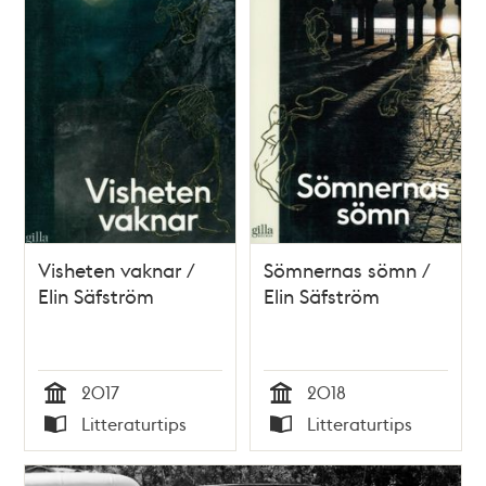
Visheten vaknar /
Sömnernas sömn /
Elin Säfström
Elin Säfström
2017
2018
Tid
Tid
Litteraturtips
Litteraturtips
Typ
Typ