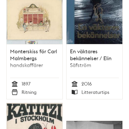
Monterskiss för Carl
En väktares
Malmbergs
bekännelser / Elin
handskaffärer
Säfström
1897
2016
Tid
Tid
Ritning
Litteraturtips
Typ
Typ