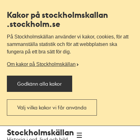
Kakor på stockholmskallan
.stockholm.se
På Stockholmskällan använder vi kakor, cookies, för att
sammanställa statistik och för att webbplatsen ska
fungera på ett bra sätt för dig.
Om kakor på Stockholmskällan
Godkänn alla kakor
Välj vilka kakor vi får använda
Till
Till
Stockholmskällan
navigationen
huvudinnehållet
Historia i ord, ljud och bild