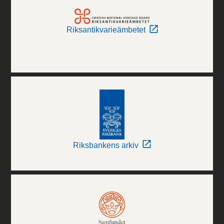
Riksantikvarieämbetet
Riksbankens arkiv