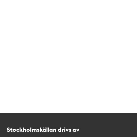
Kontakt
Stockholmskällan
Stockholmskällan drivs av