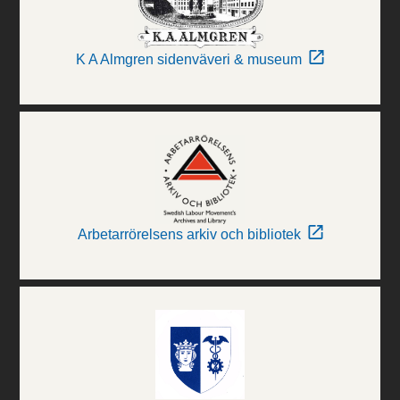
K A Almgren sidenväveri & museum
Arbetarrörelsens arkiv och bibliotek