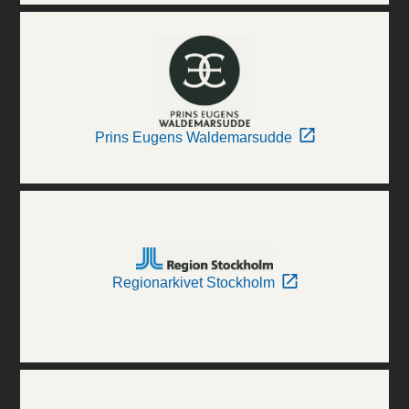
Prins Eugens Waldemarsudde
Regionarkivet Stockholm