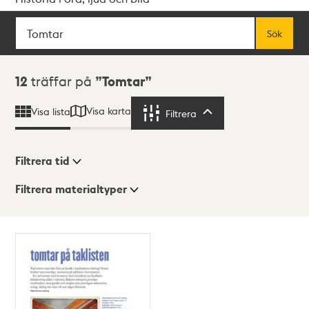
Sök
Fritextsök
Sök
Sökresultat
12
träffar på
Tomtar
Visa karta
Visa lista
Filtrera
Filtrera
Filtrera tid
Filtrera materialtyper
Visningsläge
Totalt
12
träffar
Lista
Karta