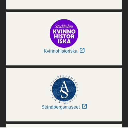
Kvinnohistoriska
Strindbergsmuseet