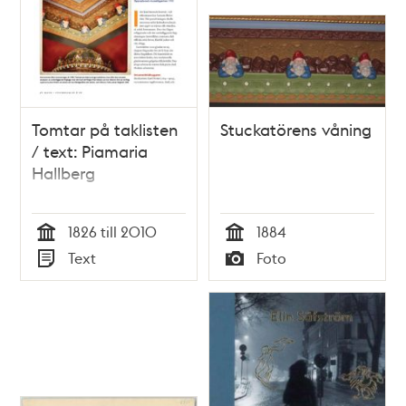
Tomtar på taklisten
Stuckatörens våning
/ text: Piamaria
Hallberg
1826 till 2010
1884
Tid
Tid
Text
Foto
Typ
Typ