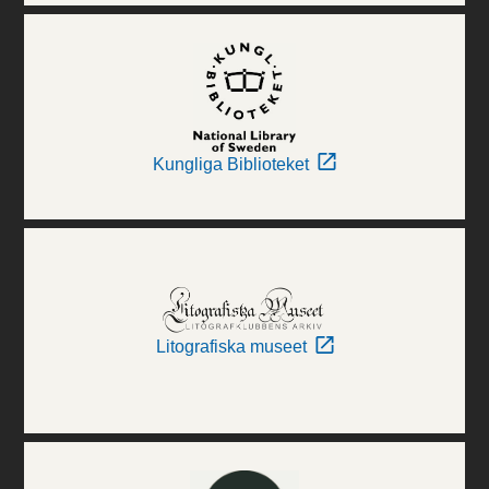
Kungliga Biblioteket
Litografiska museet