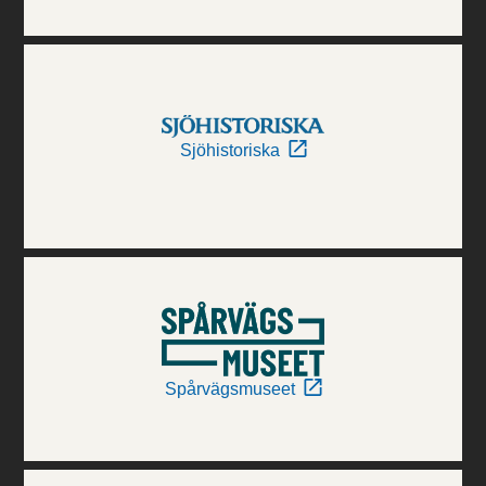
Sjöhistoriska
Spårvägsmuseet