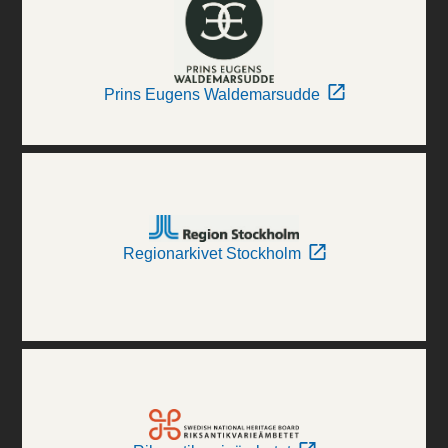
Prins Eugens Waldemarsudde
Regionarkivet Stockholm