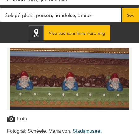
Fritextsök
Sök
Visa vad som finns nära mig
Foto
Fotograf: Schéele, Maria von.
Stadsmuseet