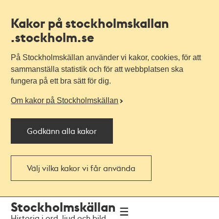
Kakor på stockholmskallan
.stockholm.se
På Stockholmskällan använder vi kakor, cookies, för att
sammanställa statistik och för att webbplatsen ska
fungera på ett bra sätt för dig.
Om kakor på Stockholmskällan
Godkänn alla kakor
Välj vilka kakor vi får använda
Till
Till
Stockholmskällan
navigationen
huvudinnehållet
Historia i ord, ljud och bild