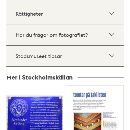
Rättigheter
Har du frågor om fotografiet?
Stadsmuseet tipsar
Mer i Stockholmskällan
Relaterade
poster
och
teman