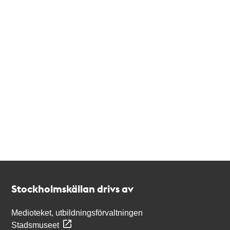
Kontakt
Stockholmskällan
Stockholmskällan drivs av
Medioteket, utbildningsförvaltningen
Stadsmuseet