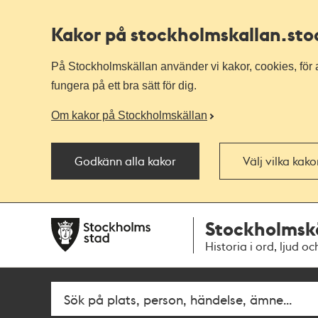
Kakor på stockholmskallan
.st
På Stockholmskällan använder vi kakor, cookies, för a
fungera på ett bra sätt för dig.
Om kakor på Stockholmskällan
Godkänn alla kakor
Välj vilka kak
Till
Till
Stockholmsk
navigationen
huvudinnehållet
Historia i ord, ljud oc
Fritextsök