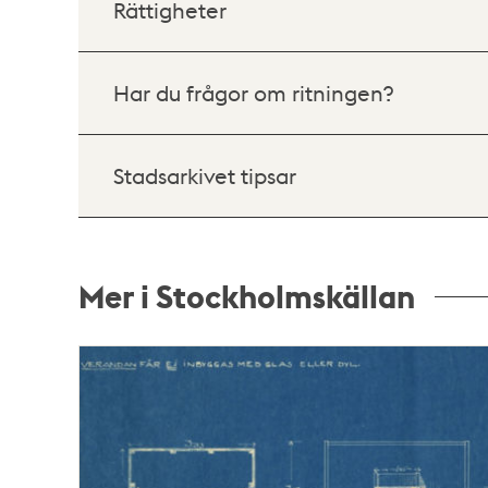
Rättigheter
Har du frågor om ritningen?
Stadsarkivet tipsar
Mer i Stockholmskällan
Relaterade
poster
och
teman