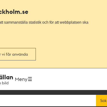
ockholm.se
tt sammanställa statistik och för att webbplatsen ska
or vi får använda
ällan
Meny
h bild
Sök