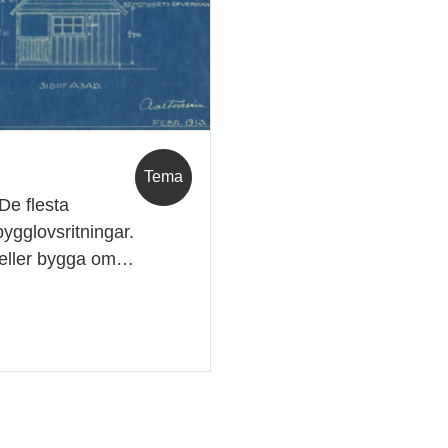
Tema
De flesta
bygglovsritningar.
a eller bygga om…