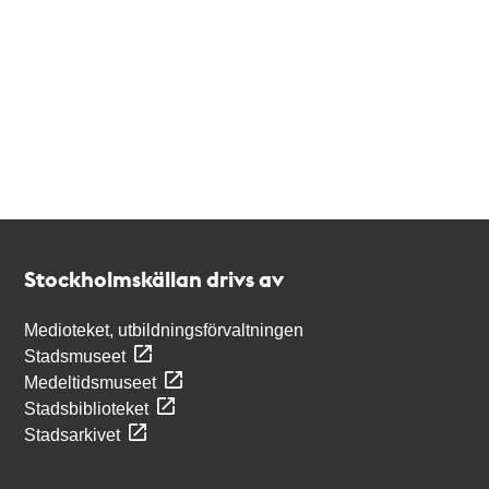
Kontakt
Stockholmskällan
Stockholmskällan drivs av
Medioteket, utbildningsförvaltningen
Stadsmuseet
Medeltidsmuseet
Stadsbiblioteket
Stadsarkivet