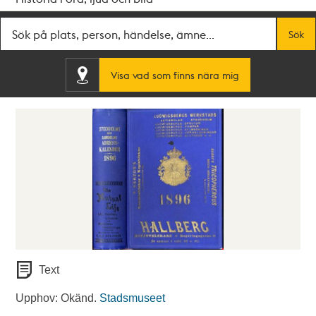
Fritextsök
Sök
Visa vad som finns nära mig
Text
Upphov: Okänd.
Stadsmuseet