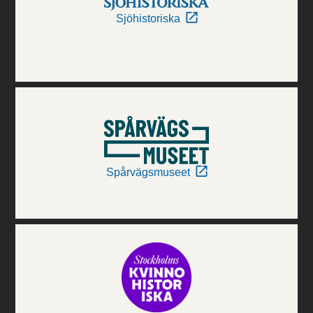
Sjöhistoriska
Spårvägsmuseet