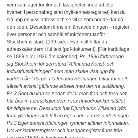
vem som äger tomter och fastigheter, indelad efter
kvarter. I personalregistret (nyfikenhetsregistret) kan du
slå upp en viss adress och se vilka som bodde där på
den tiden. Dessutom finns en länsavdelningen – register
över personer och samhällsfunktioner utanför
Stockholms stad. 1139 sidor. Här intill hittar du
adresskalendern i fulltext (pdf-dokument). [För kartbilaga:
se 1889 eller 1926 års kalender].
Ps. 1896 förberedde
sig Stockholm för den stora "Allmänna Konst- och
Industriutställningen" som man skulle visa upp för
världen året därpå. I kalenderavdelningen hittar man ett
särskilt avsnitt gällande arbetet med denna utställning.
Ps.2 Som du kan se nedan delar man från och med det
här året in adresskalendern i sex huvudrubriker istället
för tidigare tre. Dessutom har Djursholms Villastad lyfts
fram ytterligare och fått en egen del i adressavdelningen.
Ps.3 Egendomsavdelningen rymmer alltmer information.
Utöver kvartersregister och husägarregister finns från
och med 1896 ett tomtarealsregister.