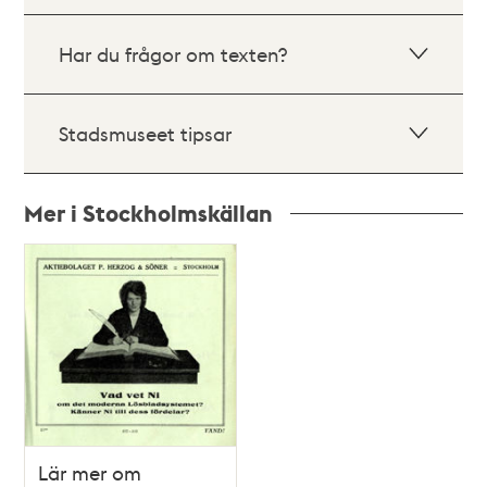
Har du frågor om texten?
Stadsmuseet tipsar
Mer i Stockholmskällan
Relaterade
poster
och
teman
Lär mer om