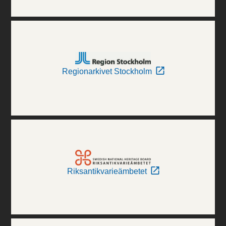
Regionarkivet Stockholm
Riksantikvarieämbetet