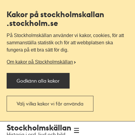
Kakor på stockholmskallan
.stockholm.se
På Stockholmskällan använder vi kakor, cookies, för att
sammanställa statistik och för att webbplatsen ska
fungera på ett bra sätt för dig.
Om kakor på Stockholmskällan
Godkänn alla kakor
Välj vilka kakor vi får använda
Till
Till
Stockholmskällan
navigationen
huvudinnehållet
Historia i ord, ljud och bild