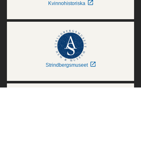
Kvinnohistoriska
Strindbergsmuseet
Thielska Galleriet