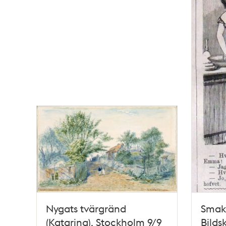
Nygats tvärgränd
Smaka
(Katarina). Stockholm 9/9
Bilds