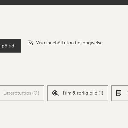
Visa innehåll utan tidsangivelse
a på tid
Litteraturtips
(
0
)
Film & rörlig bild
(
1
)