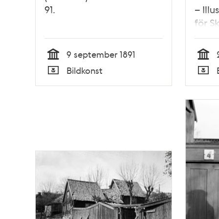
91.
– Ill
för S
Satir,
nove
9 september 1891
Tid
Tid
Bildkonst
Typ
Typ