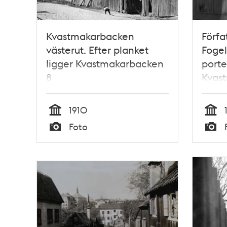
Kvastmakarbacken
Förfa
västerut. Efter planket
Fogel
ligger Kvastmakarbacken
porten
8
Kvas
Halvb
1910
Tid
Tid
Foto
Typ
Typ