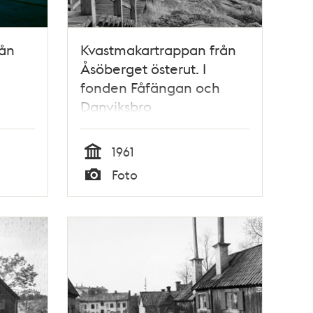
rån
Kvastmakartrappan från
Åsöberget österut. I
fonden Fåfängan och
Danviksbro
1961
Tid
Foto
Typ