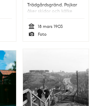
Trädgårdsgränd. Pojkar
åker skidor och kälke
18 mars 1903
Tid
Foto
Typ