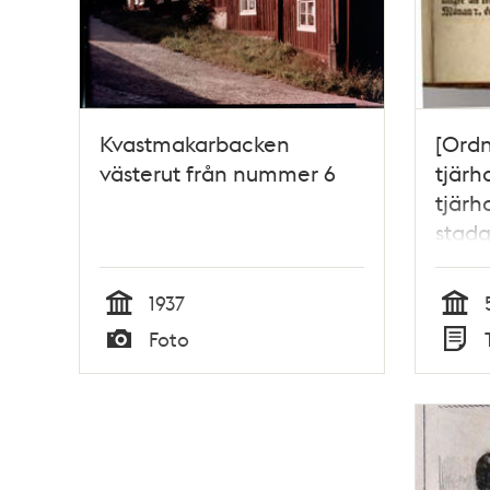
Kvastmakarbacken
[Ordn
västerut från nummer 6
tjärh
tjärh
stadg
här w
effte
1937
och s
Tid
Tid
Foto
stadh
Typ
Typ
at rä
ther 