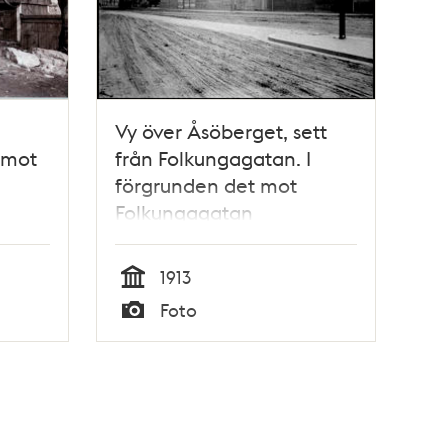
Vy över Åsöberget, sett
 mot
från Folkungagatan. I
förgrunden det mot
Folkungagatan
obebyggda kvarteret
Fyrtornet
1913
Tid
Foto
Typ