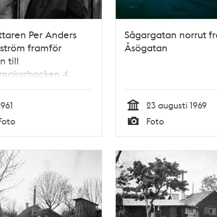
ttaren Per Anders
Sågargatan norrut f
ström framför
Åsögatan
 till
tmakarbacken 4.
ild
1961
23 augusti 1969
Tid
Foto
Foto
Typ