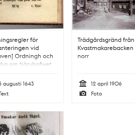
ingsregler för
Trädgårdsgränd från
anteringen vid
Kvastmakarebacken
oven] Ordningh och
norr
ha om tiäruhofwet
idh stadhen, hwar
r alle the som tiäru
5 augusti 1643
12 april 1906
ågebräder til
Tid
Text
Foto
en föra, sigh hafua
Typ
tta, hwadh annat
widh bör i achtaghas.