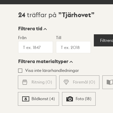
24
Tjärhovet
träffar på
Sökresultat
Filtrera tid
Från
Till
Visningsläge
Filtrer
Filtrera materialtyper
Lista
Karta
Visa inte lärarhandledningar
Ritning
(
0
)
Föremål
(
0
)
Bildkonst
(
4
)
Foto
(
18
)