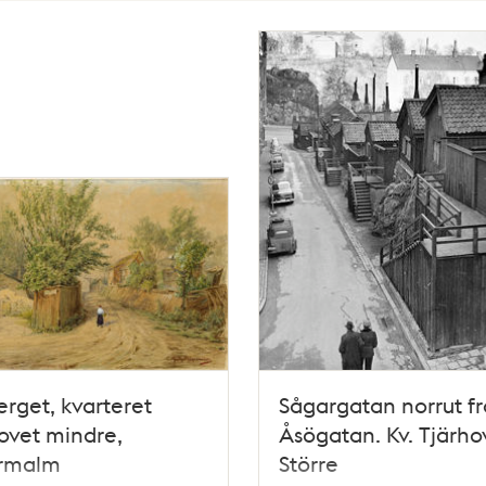
rget, kvarteret
Sågargatan norrut f
ovet mindre,
Åsögatan. Kv. Tjärho
rmalm
Större