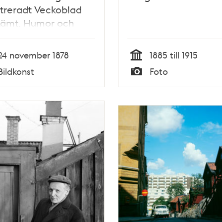
ustreradt Veckoblad
kämt, Humor och
 nr 47, den 24
mber 1878
24 november 1878
1885 till 1915
Tid
Bildkonst
Foto
Typ