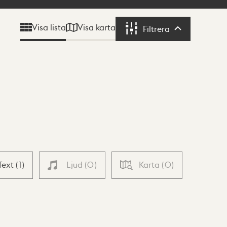
Visa karta
Visa lista
Filtrera
Filtrera
Text
(
1
)
Ljud
(
0
)
Karta
(
0
)