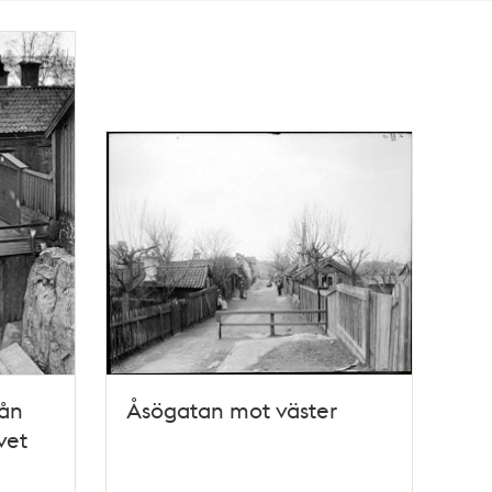
rån
Åsögatan mot väster
vet