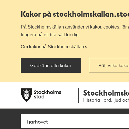
Kakor på stockholmskallan
.st
På Stockholmskällan använder vi kakor, cookies, för a
fungera på ett bra sätt för dig.
Om kakor på Stockholmskällan
Godkänn alla kakor
Välj vilka kak
Till
Till
Stockholmsk
navigationen
huvudinnehållet
Historia i ord, ljud oc
Sök
Fritextsök