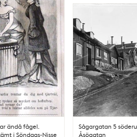
r ändå fågel.
Sågargatan 5 söderu
kämt i Söndags-Nisse
Åsögatan