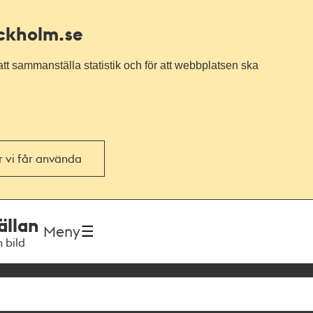
ockholm.se
tt sammanställa statistik och för att webbplatsen ska
or vi får använda
ällan
Meny
h bild