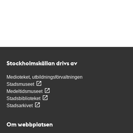
Kontakt
Stockholmskällan
Stockholmskällan drivs av
Medioteket, utbildningsförvaltningen
Stadsmuseet
Medeltidsmuseet
Stadsbiblioteket
Stadsarkivet
Om webbplatsen