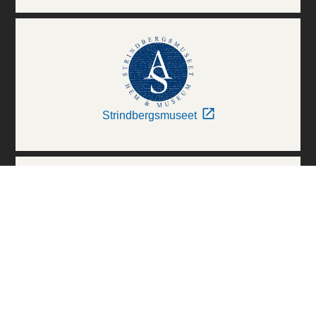
Strindbergsmuseet
Thielska Galleriet