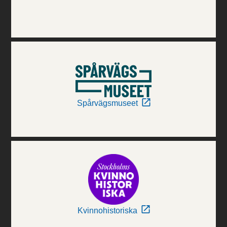
Spårvägsmuseet
Kvinnohistoriska