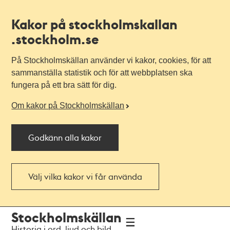
Kakor på stockholmskallan
.stockholm.se
På Stockholmskällan använder vi kakor, cookies, för att
sammanställa statistik och för att webbplatsen ska
fungera på ett bra sätt för dig.
Om kakor på Stockholmskällan
Godkänn alla kakor
Välj vilka kakor vi får använda
Till
Till
Stockholmskällan
navigationen
huvudinnehållet
Historia i ord, ljud och bild