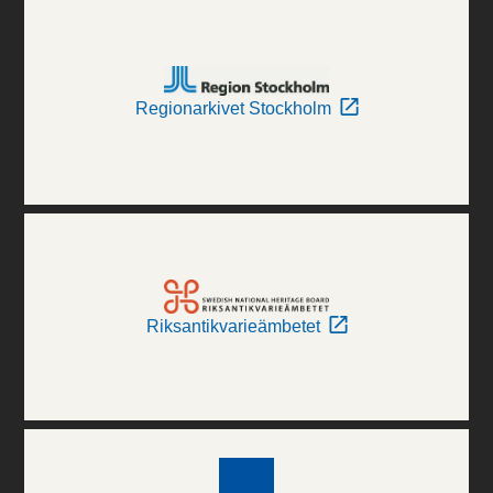
Regionarkivet Stockholm
Riksantikvarieämbetet