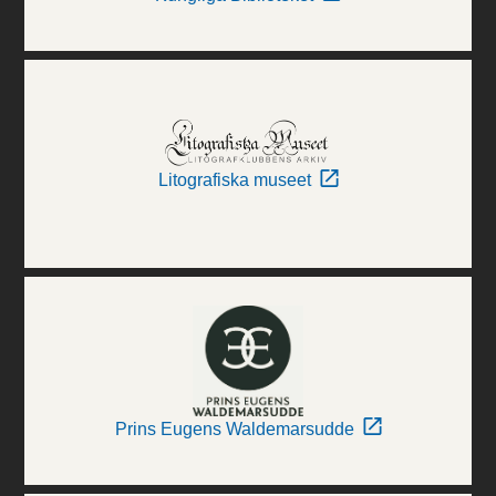
Litografiska museet
Prins Eugens Waldemarsudde