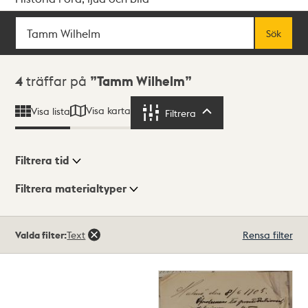
Sök
Fritextsök
Sök
Sökresultat
4
träffar på
Tamm Wilhelm
Visa karta
Visa lista
Filtrera
Filtrera
Filtrera tid
Filtrera materialtyper
Visningsläge
Totalt
Valda filter:
Text
Rensa filter
4
träffar
Lista
Karta