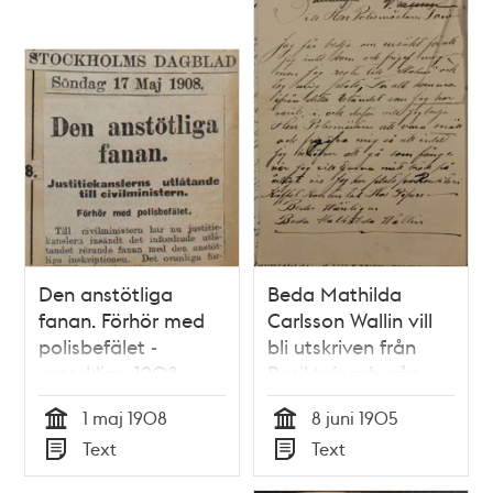
Den anstötliga
Beda Mathilda
fanan. Förhör med
Carlsson Wallin vill
polisbefälet -
bli utskriven från
pressklipp 1908
Besiktningsbyrån
1 maj 1908
8 juni 1905
Tid
Tid
Text
Text
Typ
Typ