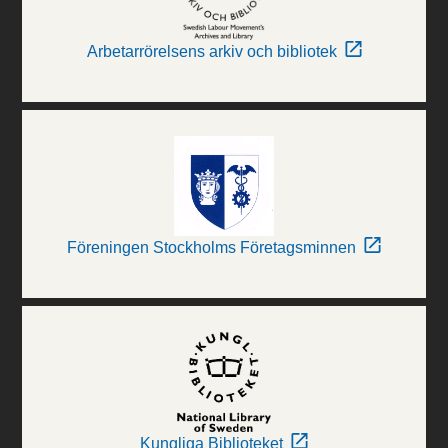
Arbetarrörelsens arkiv och bibliotek
Föreningen Stockholms Företagsminnen
Kungliga Biblioteket