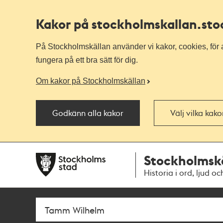
Kakor på stockholmskallan
.st
På Stockholmskällan använder vi kakor, cookies, för a
fungera på ett bra sätt för dig.
Om kakor på Stockholmskällan
Godkänn alla kakor
Välj vilka kak
Till
Till
Stockholmsk
navigationen
huvudinnehållet
Historia i ord, ljud oc
Sök
Fritextsök