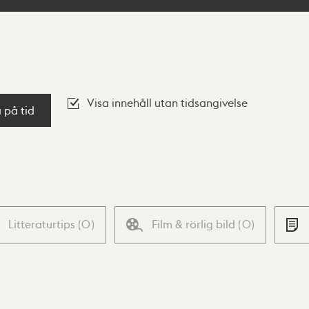
Visa innehåll utan tidsangivelse
a på tid
Litteraturtips
(
0
)
Film & rörlig bild
(
0
)