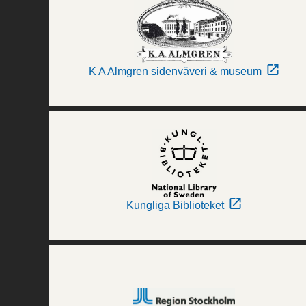
K A Almgren sidenväveri & museum
Kungliga Biblioteket