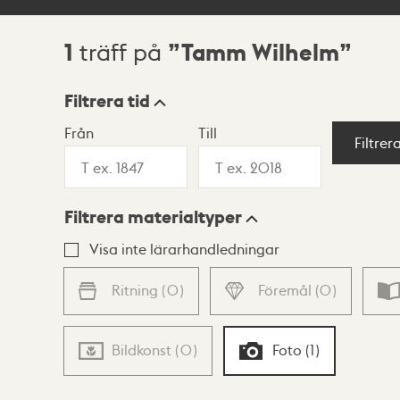
1
Tamm Wilhelm
träff på
Sökresultat
Filtrera tid
Från
Till
Visningsläge
Filtrer
Filtrera materialtyper
Lista
Karta
Visa inte lärarhandledningar
Ritning
(
0
)
Föremål
(
0
)
Bildkonst
(
0
)
Foto
(
1
)