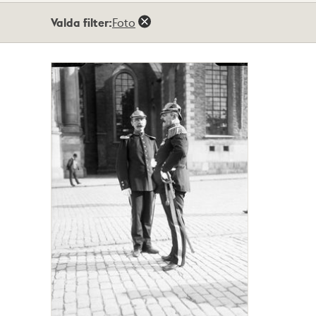
Totalt
Valda filter:
Foto
1
träffar