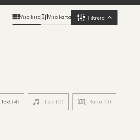
Visa karta
Visa lista
Filtrera
Filtrera
Text
(
4
)
Ljud
(
0
)
Karta
(
0
)