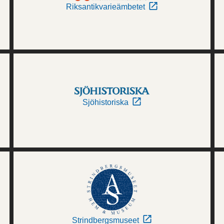
Riksantikvarieämbetet
Sjöhistoriska
Strindbergsmuseet