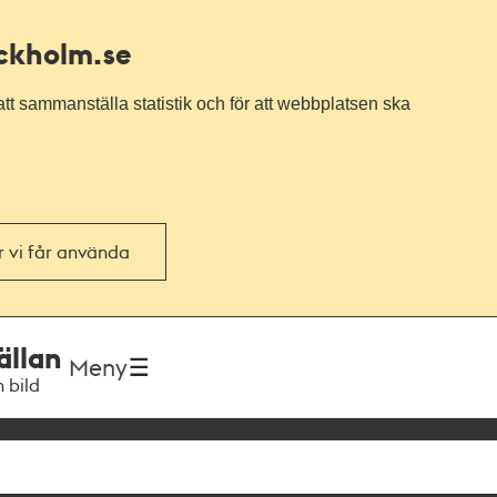
ockholm.se
tt sammanställa statistik och för att webbplatsen ska
or vi får använda
ällan
Meny
h bild