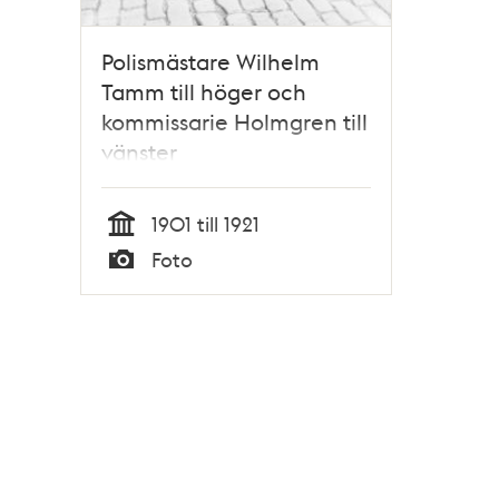
Polismästare Wilhelm
Tamm till höger och
kommissarie Holmgren till
vänster
1901 till 1921
Tid
Foto
Typ