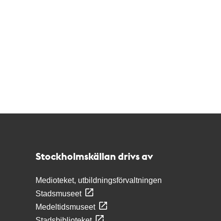
Kontakt
Stockholmskällan
Stockholmskällan drivs av
Medioteket, utbildningsförvaltningen
Stadsmuseet
Medeltidsmuseet
Stadsbiblioteket