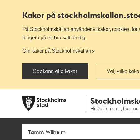
Kakor på stockholmskallan
.st
På Stockholmskällan använder vi kakor, cookies, för a
fungera på ett bra sätt för dig.
Om kakor på Stockholmskällan
Godkänn alla kakor
Välj vilka kak
Till
Till
Stockholmsk
navigationen
huvudinnehållet
Historia i ord, ljud oc
Sök
Fritextsök