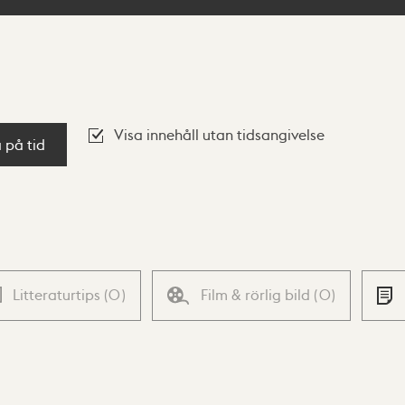
Visa innehåll utan tidsangivelse
a på tid
Litteraturtips
(
0
)
Film & rörlig bild
(
0
)