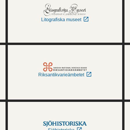
Litografiska museet
Riksantikvarieämbetet