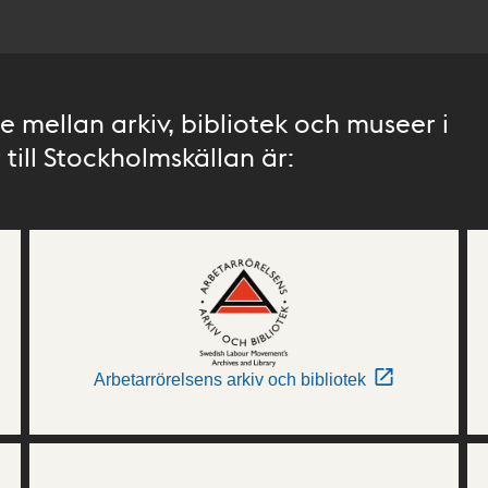
 mellan arkiv, bibliotek och museer i
till Stockholmskällan är:
Arbetarrörelsens arkiv och bibliotek