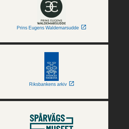
Prins Eugens Waldemarsudde
Riksbankens arkiv