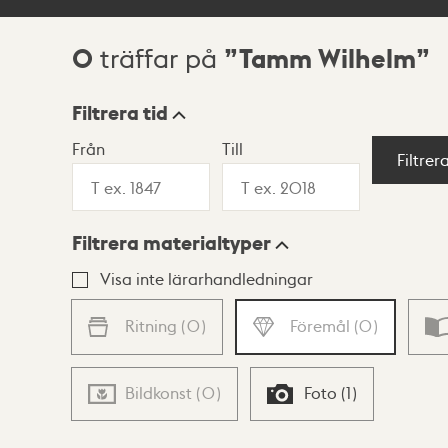
0
Tamm Wilhelm
träffar på
Sökresultat
Filtrera tid
Från
Till
Visningsläge
Filtrer
Filtrera materialtyper
Lista
Karta
Visa inte lärarhandledningar
Ritning
(
0
)
Föremål
(
0
)
Bildkonst
(
0
)
Foto
(
1
)