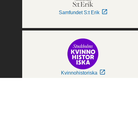
Samfundet S:t Erik
Kvinnohistoriska
Världskulturmuseerna