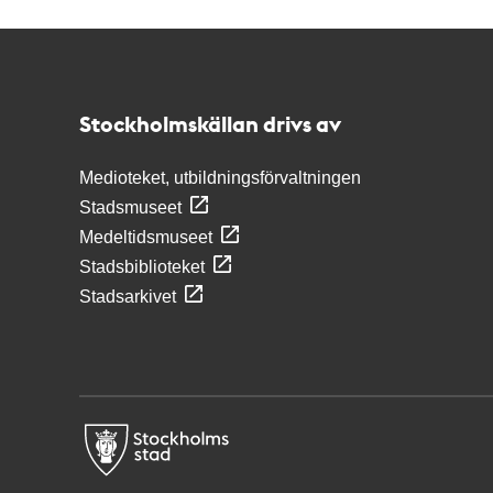
Kontakt
Stockholmskällan
Stockholmskällan drivs av
Medioteket, utbildningsförvaltningen
Stadsmuseet
Medeltidsmuseet
Stadsbiblioteket
Stadsarkivet