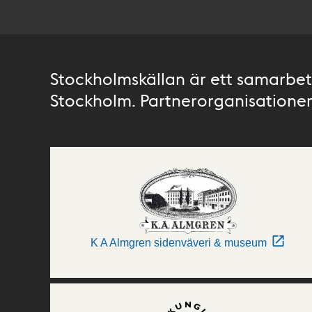
Stockholmskällan är ett samarbete
Stockholm. Partnerorganisationer 
K A Almgren sidenväveri & museum