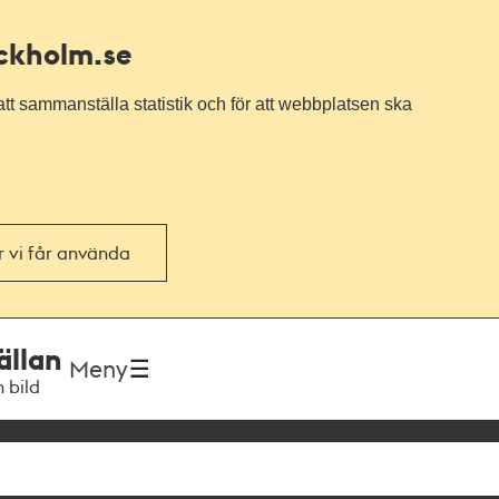
ockholm.se
tt sammanställa statistik och för att webbplatsen ska
or vi får använda
ällan
Meny
h bild