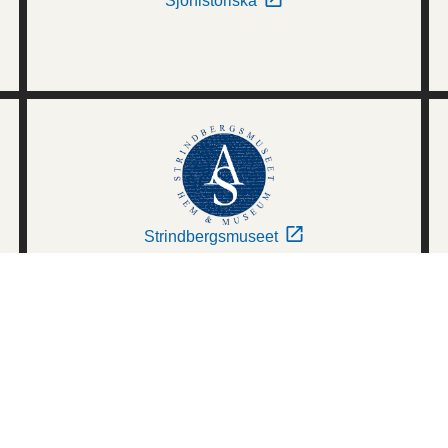
Sjöhistoriska
Strindbergsmuseet