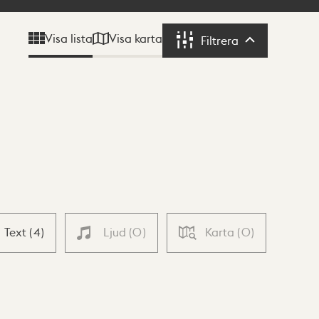
Visa karta
Visa lista
Filtrera
Filtrera
Text
(
4
)
Ljud
(
0
)
Karta
(
0
)