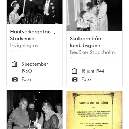
Hantverkargatan 1,
Stadshuset.
Skolbarn från
Invigning av
landsbygden
Stockholms
besöker Stockholm.
universitet. Kung
Fyra flickor borstar
3 september
Gustaf VI Adolf
tänderna iklädda
Tid
1960
18 juni 1944
tänder den
pyjamas
Tid
Foto
Foto
akademiska elden
Typ
Typ
som bärs vidare av
studenten Inga
Broberg