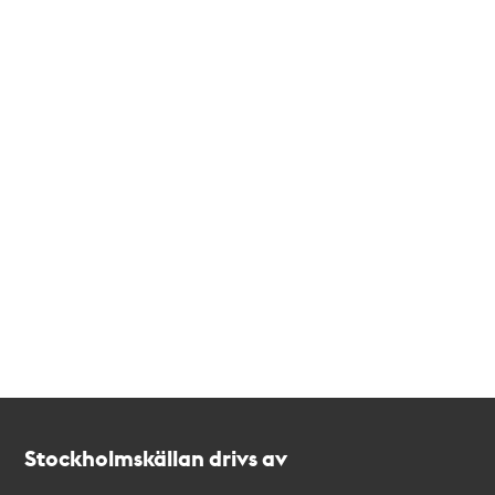
Kontakt
Stockholmskällan
Stockholmskällan drivs av