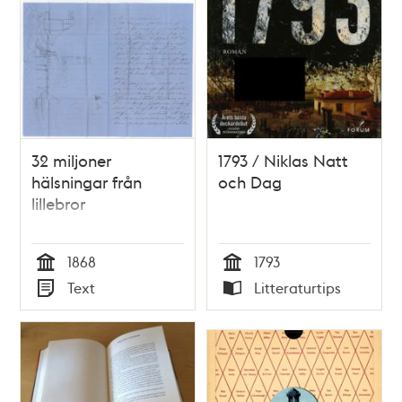
32 miljoner
1793 / Niklas Natt
hälsningar från
och Dag
lillebror
1868
1793
Tid
Tid
Text
Litteraturtips
Typ
Typ