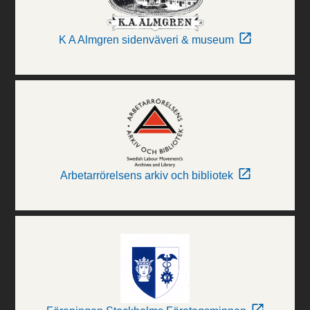
K A Almgren sidenväveri & museum
Arbetarrörelsens arkiv och bibliotek