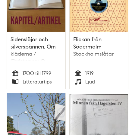
Sidenslöjor och
Flickan från
silverspännen. Om
Södermalm -
kläderna /
Stockholmslåtar
Christopher O
´Regan
1700 till 1799
1919
Tid
Tid
Litteraturtips
Ljud
Typ
Typ