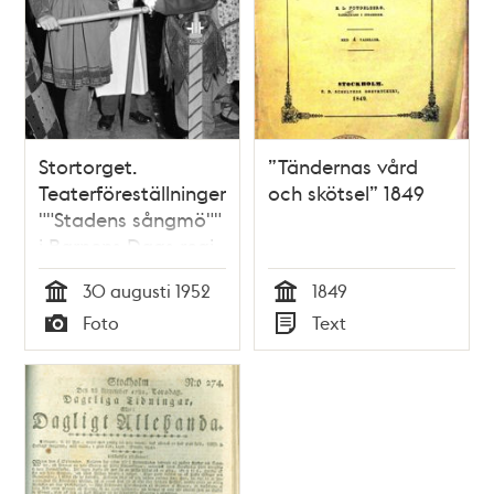
Stortorget.
”Tändernas vård
Teaterföreställningen
och skötsel” 1849
""Stadens sångmö""
i Barnens Dags regi.
Sven Andersson och
30 augusti 1952
1849
Roland Johnson,
Tid
Tid
Foto
Text
Korsriddare i
Typ
Typ
föreställningen,
tänder sina facklor