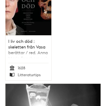
I liv och död :
skeletten från Vasa
berättar / red. Anna
Maria Forssberg och
Fred Hocker
1628
Tid
Litteraturtips
Typ