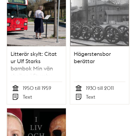
Litterär skylt: Citat
Hägerstensbor
ur Ulf Starks
berättar
barnbok Min vän
shejken i Stureby
1950 till 1959
1930 till 2011
Tid
Tid
Text
Text
Typ
Typ