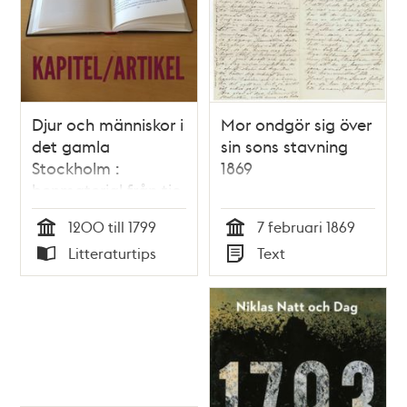
Djur och människor i
Mor ondgör sig över
det gamla
sin sons stavning
Stockholm :
1869
benmaterial från tio
års undersökningar
1200 till 1799
7 februari 1869
/ Johanna Karlsson
Tid
Tid
Litteraturtips
Text
Typ
Typ