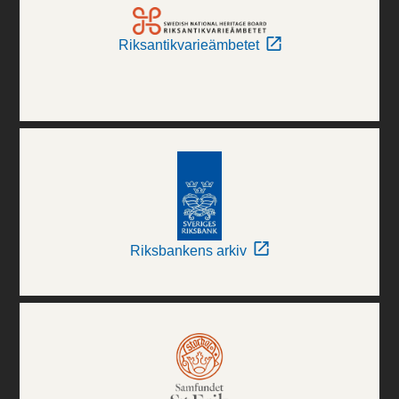
Riksantikvarieämbetet
Riksbankens arkiv