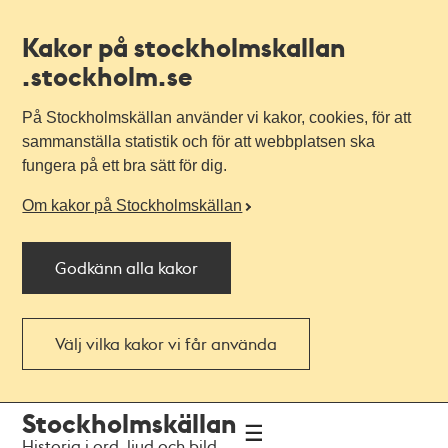
Kakor på stockholmskallan
.stockholm.se
På Stockholmskällan använder vi kakor, cookies, för att
sammanställa statistik och för att webbplatsen ska
fungera på ett bra sätt för dig.
Om kakor på Stockholmskällan
Godkänn alla kakor
Välj vilka kakor vi får använda
Till
Till
Stockholmskällan
navigationen
huvudinnehållet
Historia i ord, ljud och bild