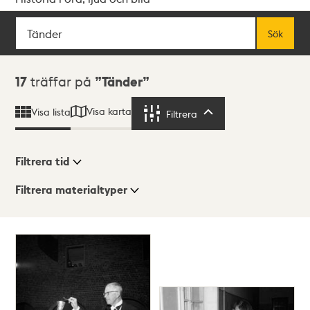
Sök
Fritextsök
Sök
Sökresultat
17
träffar på
Tänder
Visa karta
Visa lista
Filtrera
Filtrera
Filtrera tid
Filtrera materialtyper
Visningsläge
Totalt
17
träffar
Lista
Karta