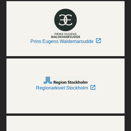
Prins Eugens Waldemarsudde
Regionarkivet Stockholm