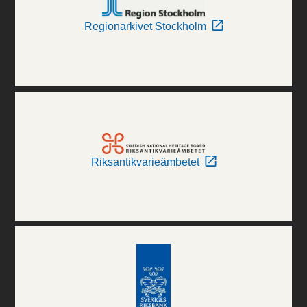
Regionarkivet Stockholm
Riksantikvarieämbetet