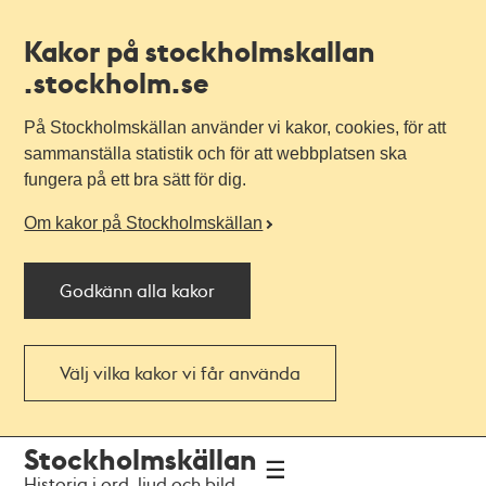
Kakor på stockholmskallan
.stockholm.se
På Stockholmskällan använder vi kakor, cookies, för att
sammanställa statistik och för att webbplatsen ska
fungera på ett bra sätt för dig.
Om kakor på Stockholmskällan
Godkänn alla kakor
Välj vilka kakor vi får använda
Till
Till
Stockholmskällan
navigationen
huvudinnehållet
Historia i ord, ljud och bild