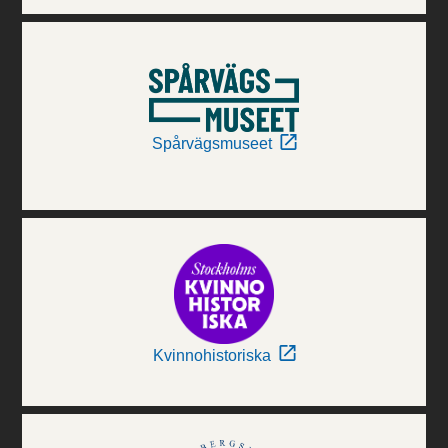
Spårvägsmuseet
Kvinnohistoriska