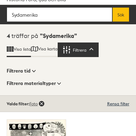
Sök
Fritextsök
Sök
Sökresultat
4
träffar på
Sydamerika
Visa karta
Visa lista
Filtrera
Filtrera
Filtrera tid
Filtrera materialtyper
Visningsläge
Totalt
Valda filter:
Foto
Rensa filter
4
träffar
Lista
Karta