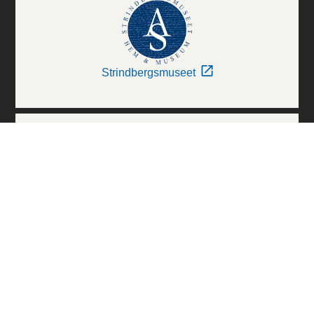
Strindbergsmuseet
Thielska Galleriet