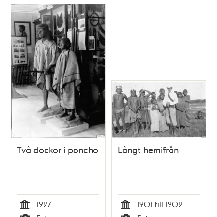
Två dockor i poncho
Långt hemifrån
1927
1901 till 1902
Tid
Tid