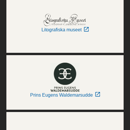
Litografiska museet
Prins Eugens Waldemarsudde