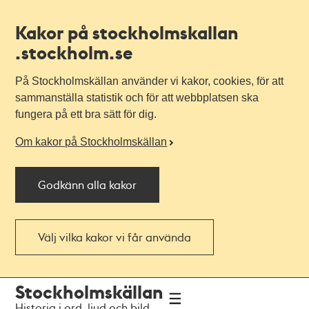
Kakor på stockholmskallan
.stockholm.se
På Stockholmskällan använder vi kakor, cookies, för att
sammanställa statistik och för att webbplatsen ska
fungera på ett bra sätt för dig.
Om kakor på Stockholmskällan
Godkänn alla kakor
Välj vilka kakor vi får använda
Till
Till
Stockholmskällan
navigationen
huvudinnehållet
Historia i ord, ljud och bild