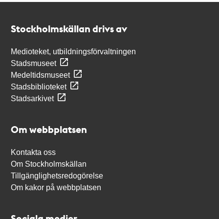
Kontakt
Stockholmskällan
Stockholmskällan drivs av
Medioteket, utbildningsförvaltningen
Stadsmuseet
Medeltidsmuseet
Stadsbiblioteket
Stadsarkivet
Om webbplatsen
Kontakta oss
Om Stockholmskällan
Tillgänglighetsredogörelse
Om kakor på webbplatsen
Sociala medier