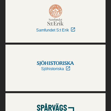
Samfundet S:t Erik
Sjöhistoriska