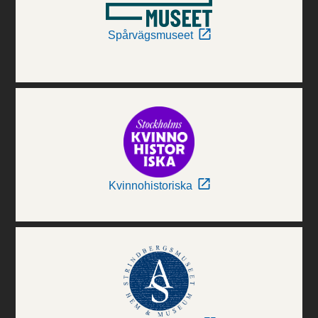
Spårvägsmuseet
Kvinnohistoriska