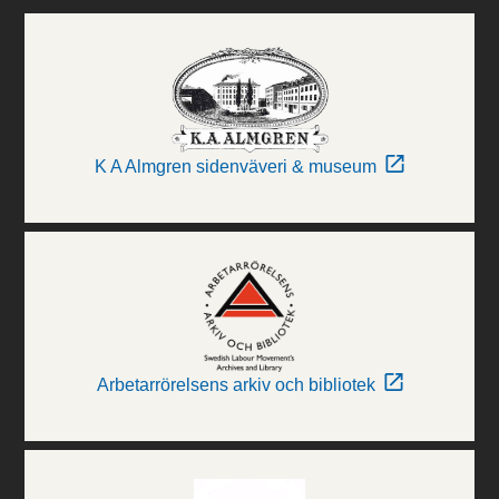
K A Almgren sidenväveri & museum
Arbetarrörelsens arkiv och bibliotek