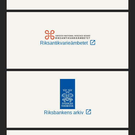
Riksantikvarieämbetet
Riksbankens arkiv