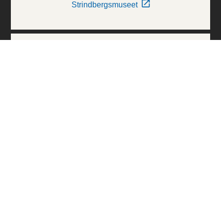
Strindbergsmuseet
Thielska Galleriet
Världskulturmuseerna