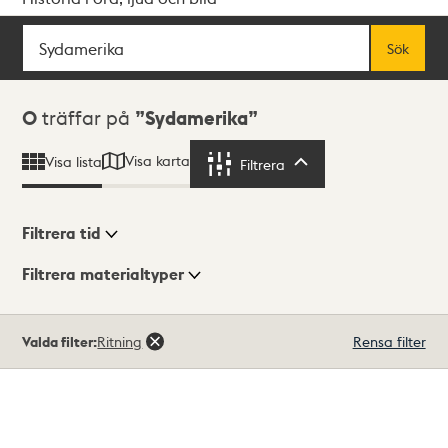
Sök
Fritextsök
Sök
Sökresultat
0
träffar på
Sydamerika
Visa karta
Visa lista
Filtrera
Filtrera
Filtrera tid
Filtrera materialtyper
Visningsläge
Totalt
Valda filter:
Ritning
Rensa filter
0
träffar
Lista
Karta