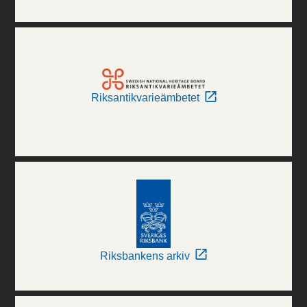
Riksantikvarieämbetet
Riksbankens arkiv