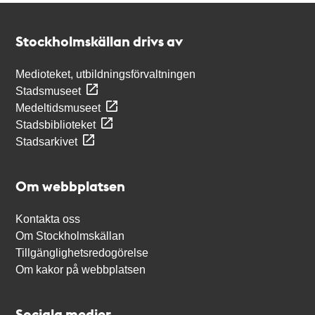
Kontakt
Stockholmskällan
Stockholmskällan drivs av
Medioteket, utbildningsförvaltningen
Stadsmuseet
Medeltidsmuseet
Stadsbiblioteket
Stadsarkivet
Om webbplatsen
Kontakta oss
Om Stockholmskällan
Tillgänglighetsredogörelse
Om kakor på webbplatsen
Sociala medier