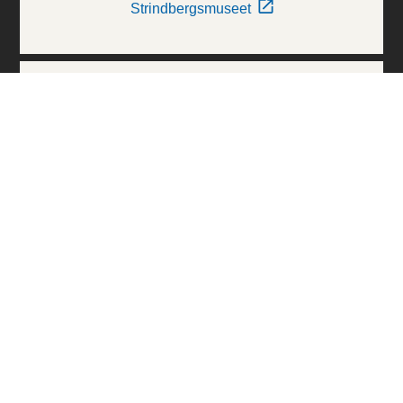
Strindbergsmuseet
Thielska Galleriet
Världskulturmuseerna