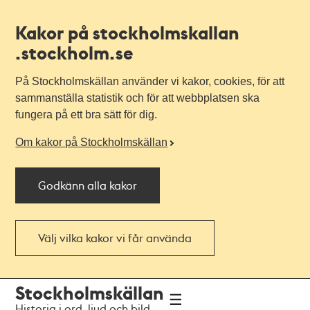
Kakor på stockholmskallan
.stockholm.se
På Stockholmskällan använder vi kakor, cookies, för att
sammanställa statistik och för att webbplatsen ska
fungera på ett bra sätt för dig.
Om kakor på Stockholmskällan
Godkänn alla kakor
Välj vilka kakor vi får använda
Till
Till
Stockholmskällan
navigationen
huvudinnehållet
Historia i ord, ljud och bild