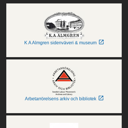
K A Almgren sidenväveri & museum
Arbetarrörelsens arkiv och bibliotek