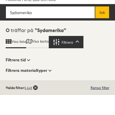
Sök
Fritextsök
Sök
Sökresultat
0
träffar på
Sydamerika
Visa karta
Visa lista
Filtrera
Filtrera
Filtrera tid
Filtrera materialtyper
Visningsläge
Totalt
Valda filter:
Ljud
Rensa filter
0
träffar
Lista
Karta