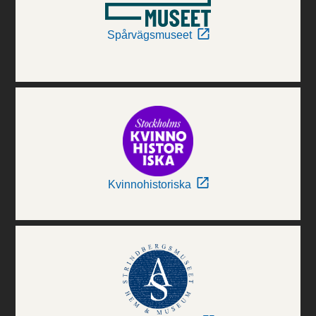
Spårvägsmuseet
Kvinnohistoriska