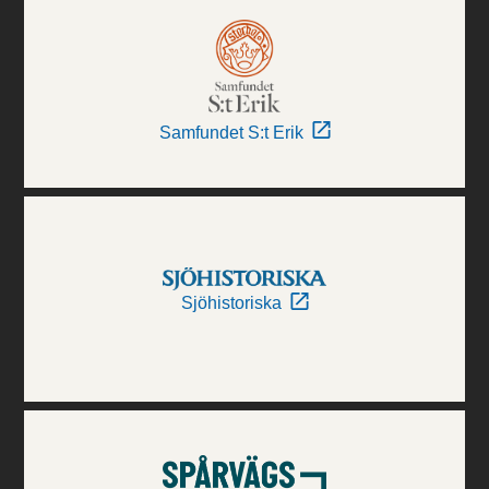
Samfundet S:t Erik
Sjöhistoriska