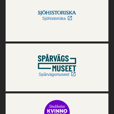
Sjöhistoriska
Spårvägsmuseet