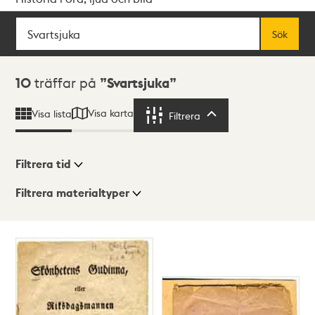
Sök
Fritextsök
Sök
Sökresultat
10
träffar på
Svartsjuka
Visa karta
Visa lista
Filtrera
Filtrera
Filtrera tid
Filtrera materialtyper
Visningsläge
Totalt
10
träffar
Lista
Karta