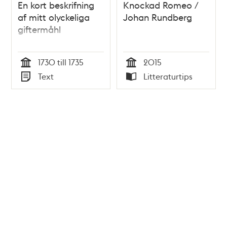
En kort beskrifning
Knockad Romeo /
af mitt olyckeliga
Johan Rundberg
giftermåhl
1730 till 1735
2015
Tid
Tid
Text
Litteraturtips
Typ
Typ