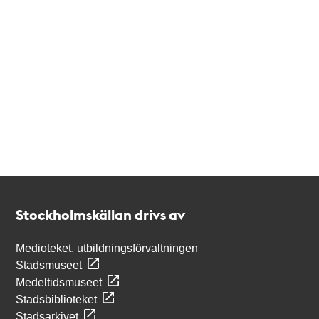
Kontakt
Stockholmskällan
Stockholmskällan drivs av
Medioteket, utbildningsförvaltningen
Stadsmuseet
Medeltidsmuseet
Stadsbiblioteket
Stadsarkivet