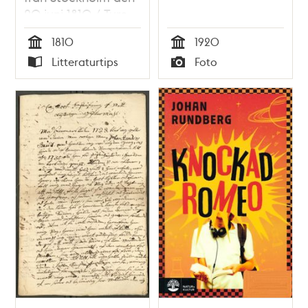
20 juni 1810 / Ture
Nerman
1810
1920
Tid
Tid
Litteraturtips
Foto
Typ
Typ