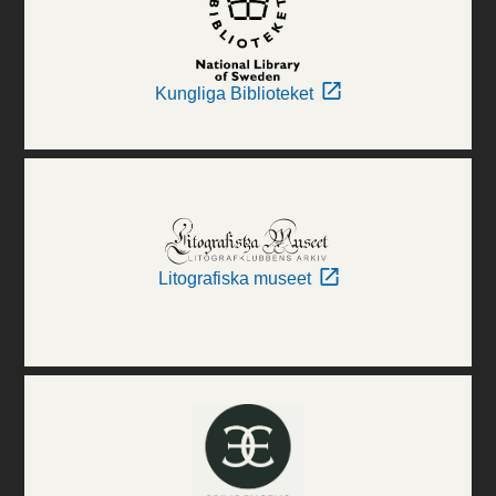
Kungliga Biblioteket
Litografiska museet