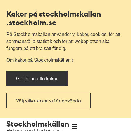
Kakor på stockholmskallan
.stockholm.se
På Stockholmskällan använder vi kakor, cookies, för att
sammanställa statistik och för att webbplatsen ska
fungera på ett bra sätt för dig.
Om kakor på Stockholmskällan
Godkänn alla kakor
Välj vilka kakor vi får använda
Till
Till
Stockholmskällan
navigationen
huvudinnehållet
Historia i ord, ljud och bild