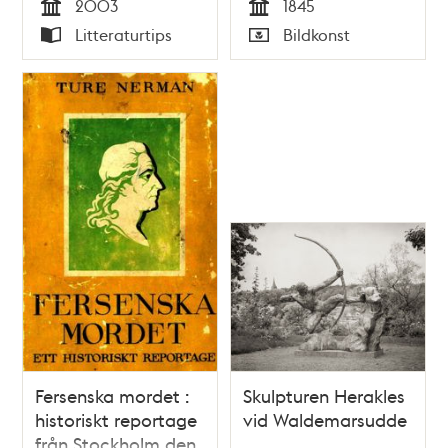
2003
1845
Tid
Tid
Litteraturtips
Bildkonst
Typ
Typ
Fersenska mordet :
Skulpturen Herakles
historiskt reportage
vid Waldemarsudde
från Stockholm den