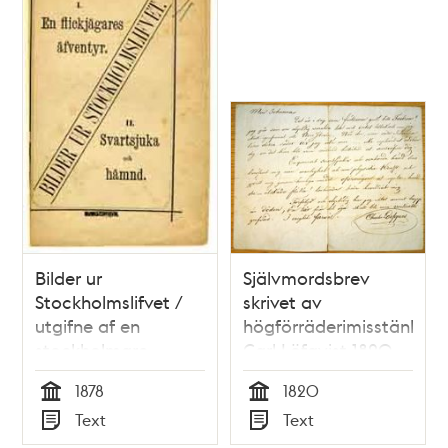
Bilder ur
Självmordsbrev
Stockholmslifvet /
skrivet av
utgifne af en
högförräderimisstänkte
stockholmare
Carl Löfqvist 1820
1878
1820
Tid
Tid
Text
Text
Typ
Typ