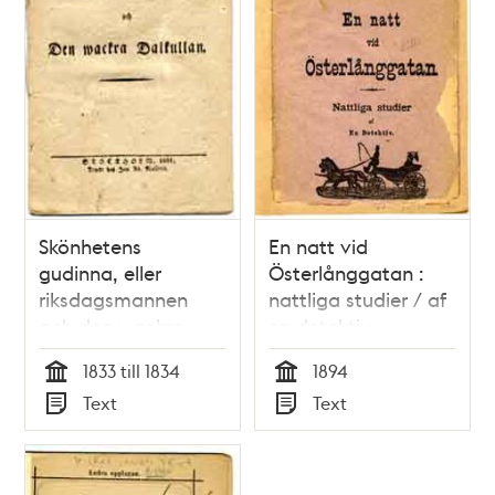
Skönhetens
En natt vid
gudinna, eller
Österlånggatan :
riksdagsmannen
nattliga studier / af
och den wackra
en detektiv
Dalkullan.
1833 till 1834
1894
Tid
Tid
Text
Text
Typ
Typ