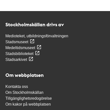
Kontakt
Stockholmskällan
Stockholmskällan drivs av
Medioteket, utbildningsförvaltningen
Stadsmuseet
Medeltidsmuseet
Stadsbiblioteket
Stadsarkivet
Om webbplatsen
Kontakta oss
Om Stockholmskällan
Tillgänglighetsredogörelse
Om kakor på webbplatsen