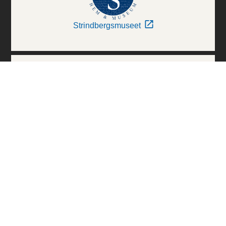
Strindbergsmuseet
Thielska Galleriet
Världskulturmuseerna