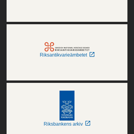
Riksantikvarieämbetet
Riksbankens arkiv