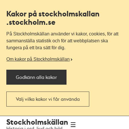
Kakor på stockholmskallan
.stockholm.se
På Stockholmskällan använder vi kakor, cookies, för att
sammanställa statistik och för att webbplatsen ska
fungera på ett bra sätt för dig.
Om kakor på Stockholmskällan
Godkänn alla kakor
Välj vilka kakor vi får använda
Till
Till
Stockholmskällan
navigationen
huvudinnehållet
Historia i ord, ljud och bild