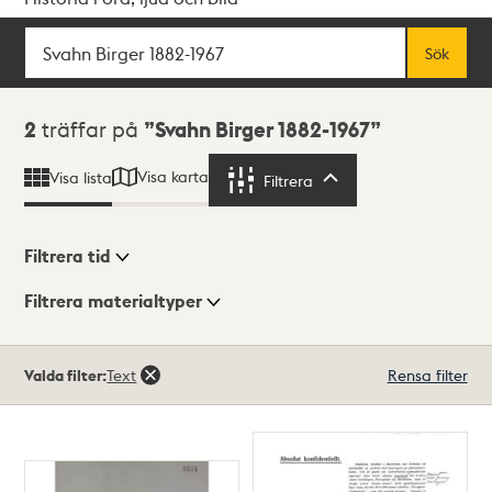
Sök
Fritextsök
Sök
Sökresultat
2
träffar på
Svahn Birger 1882-1967
Visa karta
Visa lista
Filtrera
Filtrera
Filtrera tid
Filtrera materialtyper
Visningsläge
Totalt
Valda filter:
Text
Rensa filter
2
träffar
Lista
Karta