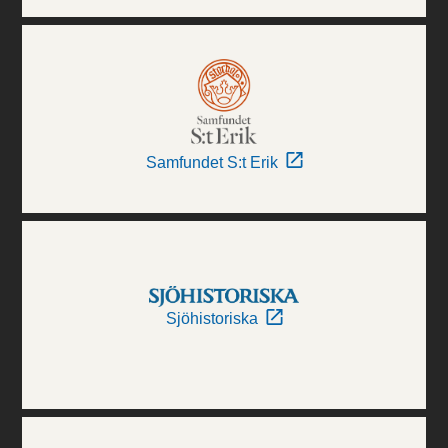
Samfundet S:t Erik
Sjöhistoriska