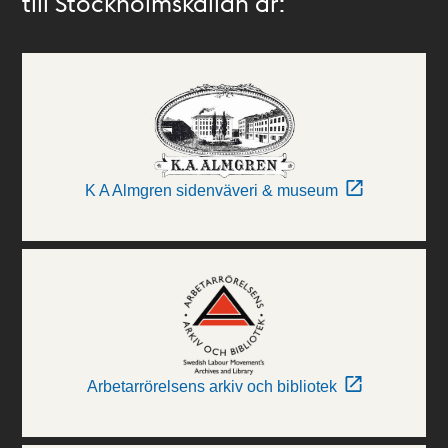
till Stockholmskällan är:
K A Almgren sidenväveri & museum
Arbetarrörelsens arkiv och bibliotek