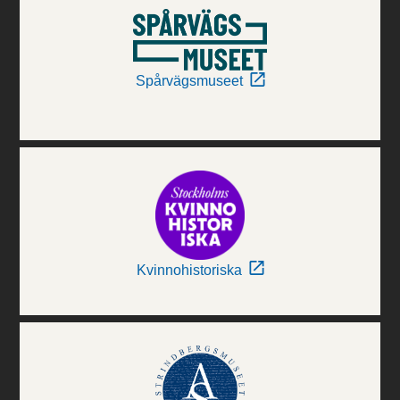
Spårvägsmuseet
Kvinnohistoriska