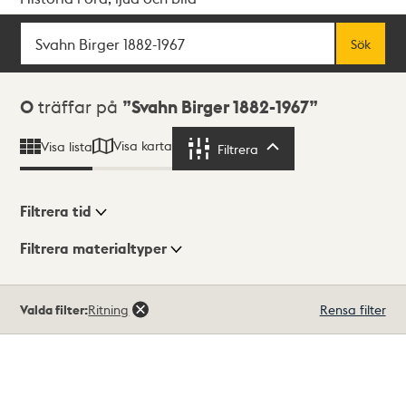
Sök
Fritextsök
Sök
Sökresultat
0
träffar på
Svahn Birger 1882-1967
Visa karta
Visa lista
Filtrera
Filtrera
Filtrera tid
Filtrera materialtyper
Visningsläge
Totalt
Valda filter:
Ritning
Rensa filter
0
träffar
Lista
Karta