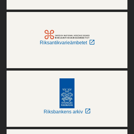
Riksantikvarieämbetet
Riksbankens arkiv