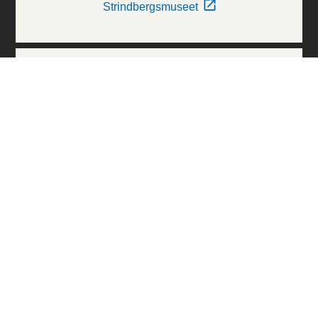
Strindbergsmuseet
Thielska Galleriet
Världskulturmuseerna