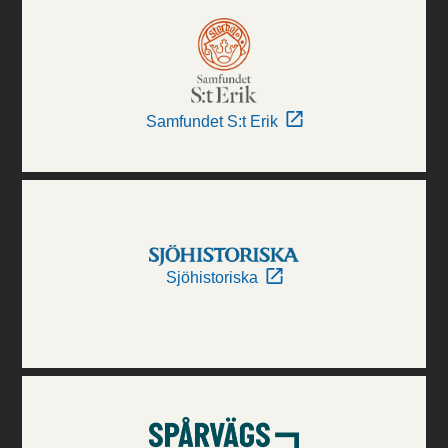
Samfundet S:t Erik
Sjöhistoriska