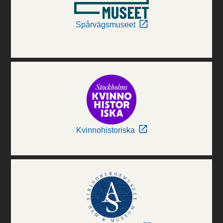
Spårvägsmuseet
Kvinnohistoriska