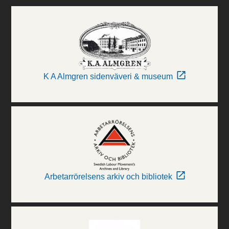
K A Almgren sidenväveri & museum
Arbetarrörelsens arkiv och bibliotek