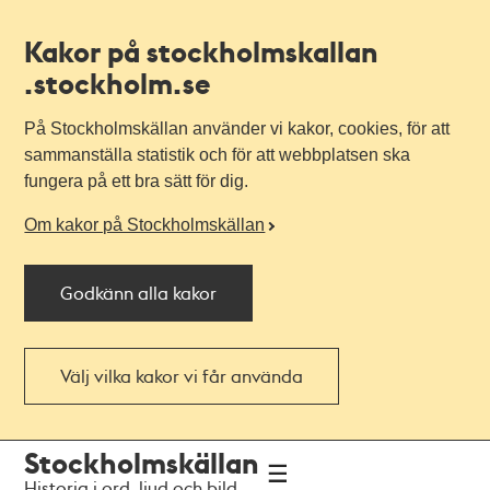
Kakor på stockholmskallan
.stockholm.se
På Stockholmskällan använder vi kakor, cookies, för att
sammanställa statistik och för att webbplatsen ska
fungera på ett bra sätt för dig.
Om kakor på Stockholmskällan
Godkänn alla kakor
Välj vilka kakor vi får använda
Till
Till
Stockholmskällan
navigationen
huvudinnehållet
Historia i ord, ljud och bild