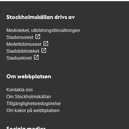
Kontakt
Stockholmskällan
Stockholmskällan drivs av
Medioteket, utbildningsförvaltningen
Stadsmuseet
Medeltidsmuseet
Stadsbiblioteket
Stadsarkivet
Om webbplatsen
Kontakta oss
Om Stockholmskällan
Tillgänglighetsredogörelse
Om kakor på webbplatsen
Sociala medier