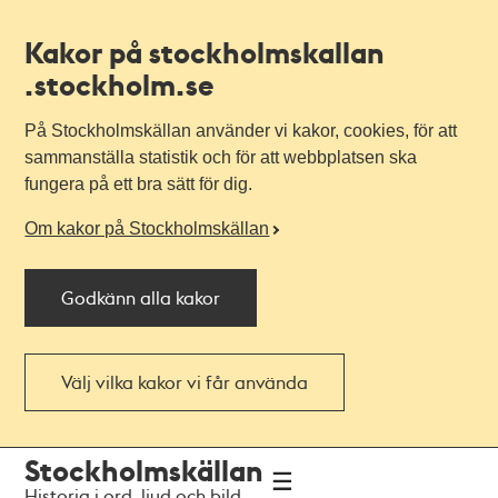
Kakor på stockholmskallan
.stockholm.se
På Stockholmskällan använder vi kakor, cookies, för att
sammanställa statistik och för att webbplatsen ska
fungera på ett bra sätt för dig.
Om kakor på Stockholmskällan
Godkänn alla kakor
Välj vilka kakor vi får använda
Till
Till
Stockholmskällan
navigationen
huvudinnehållet
Historia i ord, ljud och bild