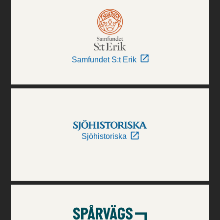
Samfundet S:t Erik
Sjöhistoriska