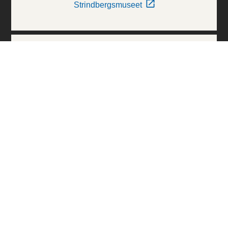
Strindbergsmuseet
Thielska Galleriet
Världskulturmuseerna