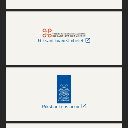
Riksantikvarieämbetet
Riksbankens arkiv