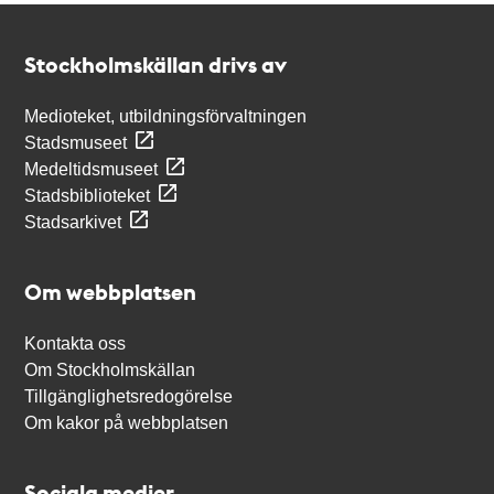
Kontakt
Stockholmskällan
Stockholmskällan drivs av
Medioteket, utbildningsförvaltningen
Stadsmuseet
Medeltidsmuseet
Stadsbiblioteket
Stadsarkivet
Om webbplatsen
Kontakta oss
Om Stockholmskällan
Tillgänglighetsredogörelse
Om kakor på webbplatsen
Sociala medier