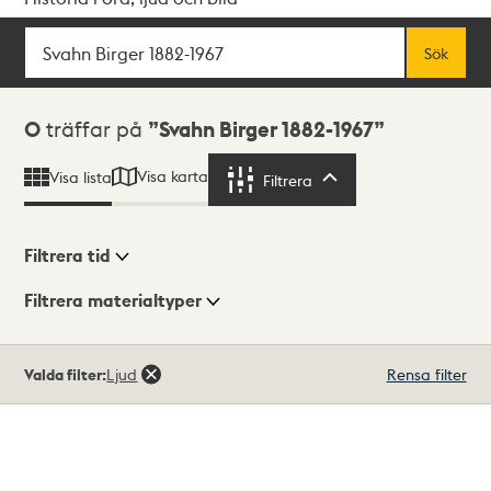
Sök
Fritextsök
Sök
Sökresultat
0
träffar på
Svahn Birger 1882-1967
Visa karta
Visa lista
Filtrera
Filtrera
Filtrera tid
Filtrera materialtyper
Visningsläge
Totalt
Valda filter:
Ljud
Rensa filter
0
träffar
Lista
Karta