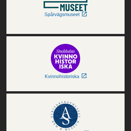
Spårvägsmuseet
Kvinnohistoriska