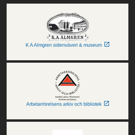
K A Almgren sidenväveri & museum
Arbetarrörelsens arkiv och bibliotek