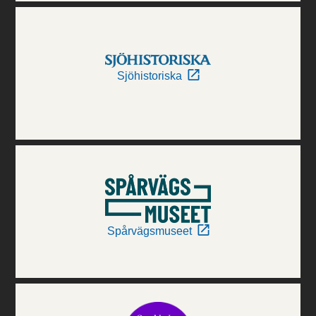
Sjöhistoriska
Spårvägsmuseet