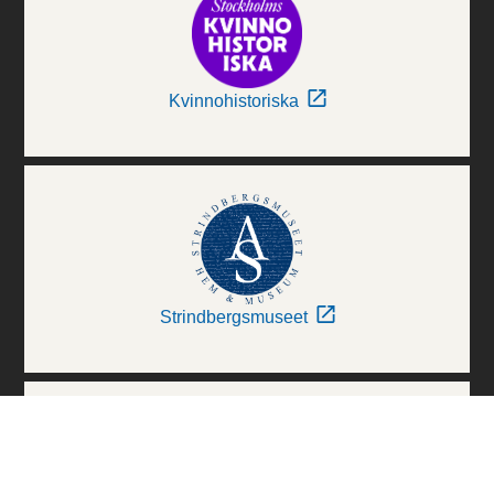
Kvinnohistoriska
Strindbergsmuseet