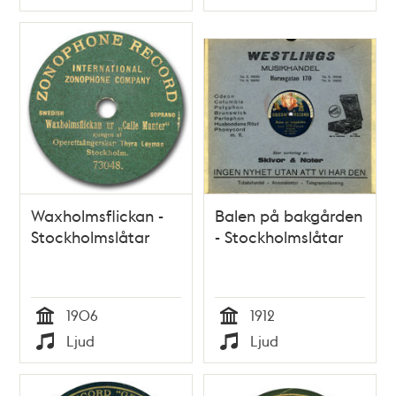
Typ
Typ
Waxholmsflickan -
Balen på bakgården
Stockholmslåtar
- Stockholmslåtar
1906
1912
Tid
Tid
Ljud
Ljud
Typ
Typ