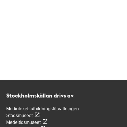
Kontakt
Stockholmskällan
Stockholmskällan drivs av
Medioteket, utbildningsförvaltningen
Stadsmuseet
Medeltidsmuseet