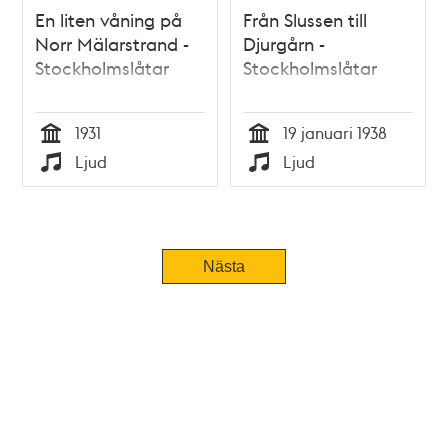
En liten våning på
Från Slussen till
Norr Mälarstrand -
Djurgårn -
Stockholmslåtar
Stockholmslåtar
1931
19 januari 1938
Tid
Tid
Ljud
Ljud
Typ
Typ
Nästa