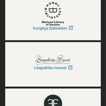
Kungliga Biblioteket
Litografiska museet