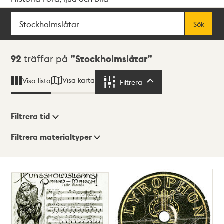
Sök
Fritextsök
Sök
Sökresultat
92
träffar på
Stockholmslåtar
Visa karta
Visa lista
Filtrera
Filtrera
Filtrera tid
Filtrera materialtyper
Visningsläge
Totalt
92
träffar
Lista
Karta