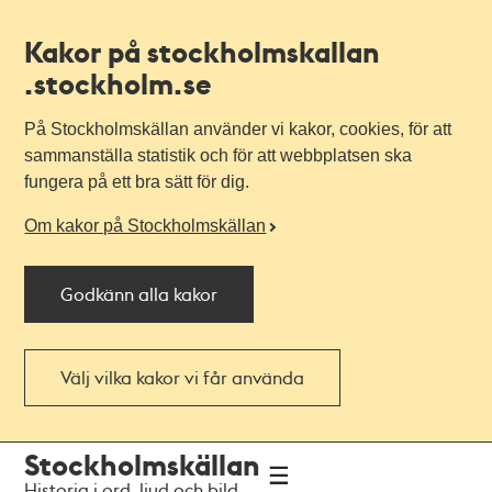
Kakor på stockholmskallan
.stockholm.se
På Stockholmskällan använder vi kakor, cookies, för att
sammanställa statistik och för att webbplatsen ska
fungera på ett bra sätt för dig.
Om kakor på Stockholmskällan
Godkänn alla kakor
Välj vilka kakor vi får använda
Till
Till
Stockholmskällan
navigationen
huvudinnehållet
Historia i ord, ljud och bild