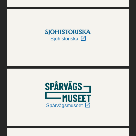
Sjöhistoriska
Spårvägsmuseet