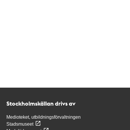
Kontakt
Stockholmskällan
Stockholmskällan drivs av
Medioteket, utbildningsförvaltningen
Stadsmuseet