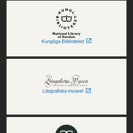
Kungliga Biblioteket
Litografiska museet