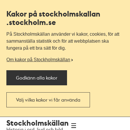
Kakor på stockholmskallan
.stockholm.se
På Stockholmskällan använder vi kakor, cookies, för att
sammanställa statistik och för att webbplatsen ska
fungera på ett bra sätt för dig.
Om kakor på Stockholmskällan
Godkänn alla kakor
Välj vilka kakor vi får använda
Till
Till
Stockholmskällan
navigationen
huvudinnehållet
Historia i ord, ljud och bild