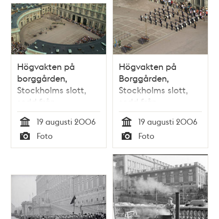
Högvakten på
Högvakten på
borggården,
Borggården,
Stockholms slott,
Stockholms slott,
sedd från
sedd från
Storkyrkans torn
Storkyrkans torn
19 augusti 2006
19 augusti 2006
Tid
Tid
Foto
Foto
Typ
Typ