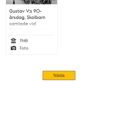
Gustav V:s 90-
årsdag. Skolbarn
samlade vid
Stockholms slott,
Inre Borggården
1948
Tid
Foto
Typ
Nästa