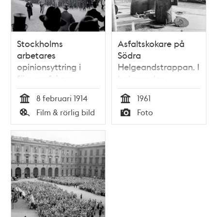
Stockholms
Asfaltskokare på
arbetares
Södra
opinionsyttring i
Helgeandstrappan. I
försvarsfrågan
bakgrunden
Lejonbacken och
8 februari 1914
1961
Stockholms slott
Tid
Tid
Film & rörlig bild
Foto
Typ
Typ