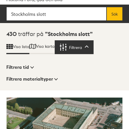
Sök
Fritextsök
Sök
Sökresultat
430
träffar på
Stockholms slott
Visa karta
Visa lista
Filtrera
Filtrera
Filtrera tid
Filtrera materialtyper
Visningsläge
Totalt
430
träffar
Lista
Karta