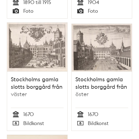
1890 till 1915
1904
Tid
Tid
Foto
Foto
Typ
Typ
Stockholms gamla
Stockholms gamla
slotts borggård från
slotts borggård från
väster
öster
1670
1670
Tid
Tid
Bildkonst
Bildkonst
Typ
Typ