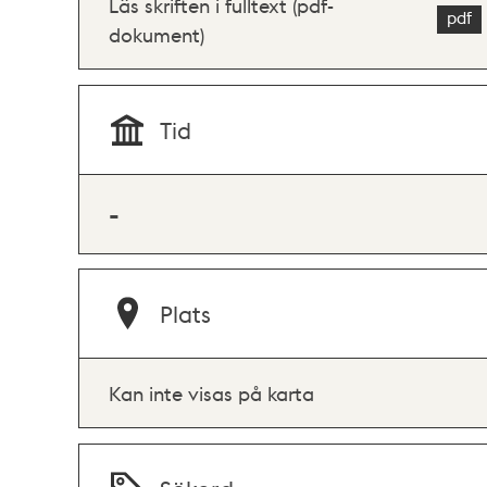
Läs skriften i fulltext (pdf-
dokument)
Tid
-
Plats
Kan inte visas på karta