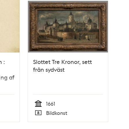
 :
Slottet Tre Kronor, sett
från sydväst
ing af
 1897
1661
Tid
Bildkonst
Typ