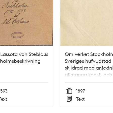
 Lassota von Steblaus
Om verket Stockholm
holmsbeskrivning
Sveriges hufvudstad
skildrad med anledn
allmänna konst- och
industriutställningen
1593
1897
Tid
Text
Text
Typ