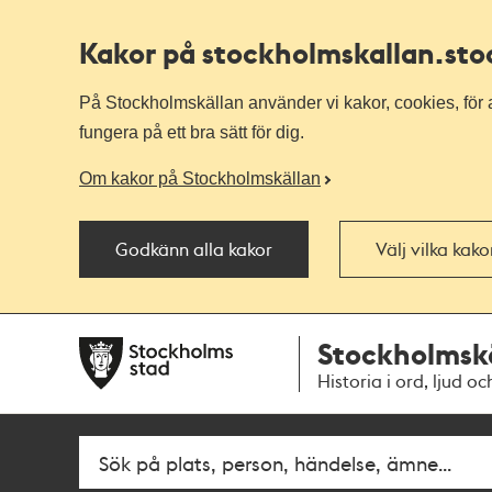
Kakor på stockholmskallan
.st
På Stockholmskällan använder vi kakor, cookies, för a
fungera på ett bra sätt för dig.
Om kakor på Stockholmskällan
Godkänn alla kakor
Välj vilka kak
Till
Till
Stockholmsk
navigationen
huvudinnehållet
Historia i ord, ljud oc
Fritextsök