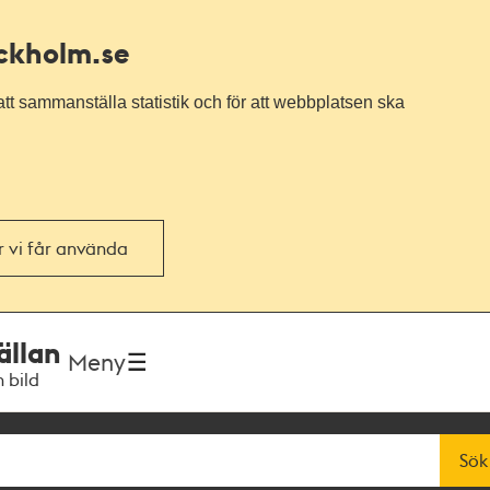
ockholm.se
tt sammanställa statistik och för att webbplatsen ska
or vi får använda
ällan
Meny
h bild
Sök