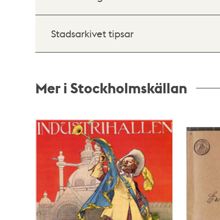
Stadsarkivet tipsar
Mer i Stockholmskällan
Relaterade
poster
och
teman