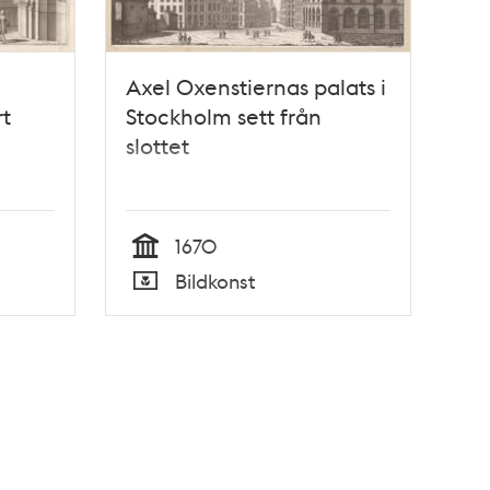
Axel Oxenstiernas palats i
rt
Stockholm sett från
slottet
1670
Tid
Bildkonst
Typ