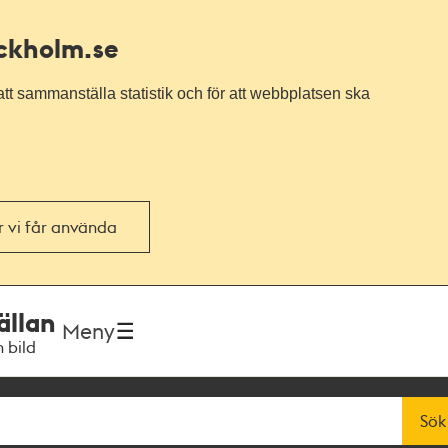
ockholm.se
tt sammanställa statistik och för att webbplatsen ska
or vi får använda
ällan
Meny
h bild
Sök