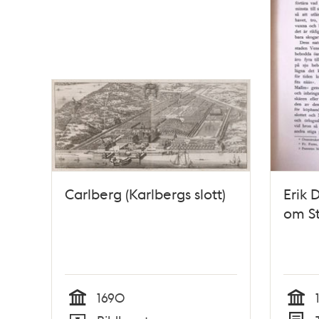
Carlberg (Karlbergs slott)
Erik 
om S
1690
Tid
Tid