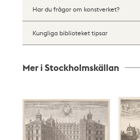
Har du frågor om konstverket?
Kungliga biblioteket tipsar
Mer i Stockholmskällan
Relaterade
poster
och
teman