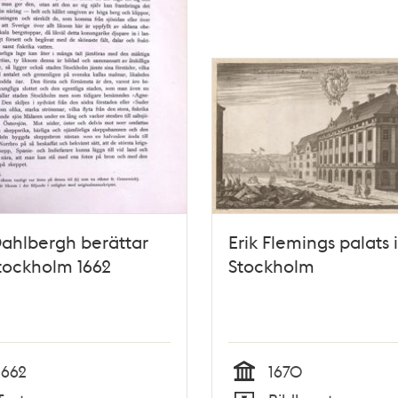
Dahlbergh berättar
Erik Flemings palats i
tockholm 1662
Stockholm
1662
1670
Tid