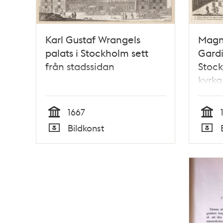
Karl Gustaf Wrangels
Magnu
palats i Stockholm sett
Gardi
från stadssidan
Stock
kyrka
1667
Tid
Tid
Bildkonst
Typ
Typ