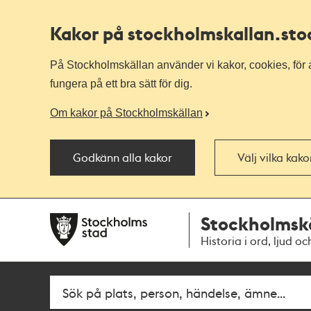
Kakor på stockholmskallan
.st
På Stockholmskällan använder vi kakor, cookies, för a
fungera på ett bra sätt för dig.
Om kakor på Stockholmskällan
Godkänn alla kakor
Välj vilka kak
Till
Till
Stockholmsk
navigationen
huvudinnehållet
Historia i ord, ljud oc
Fritextsök