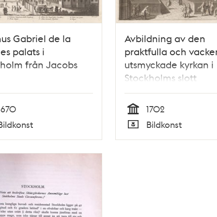
s Gabriel de la
Avbildning av den
es palats i
praktfulla och vacke
holm från Jacobs
utsmyckade kyrkan i
Stockholms slott
1670
1702
Tid
Bildkonst
Bildkonst
Typ