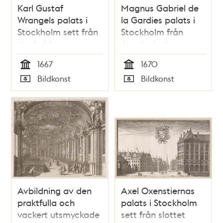
Karl Gustaf
Magnus Gabriel de
Wrangels palats i
la Gardies palats i
Stockholm sett från
Stockholm från
stadssidan
Jacobs kyrka
1667
1670
Tid
Tid
Bildkonst
Bildkonst
Typ
Typ
Avbildning av den
Axel Oxenstiernas
praktfulla och
palats i Stockholm
vackert utsmyckade
sett från slottet