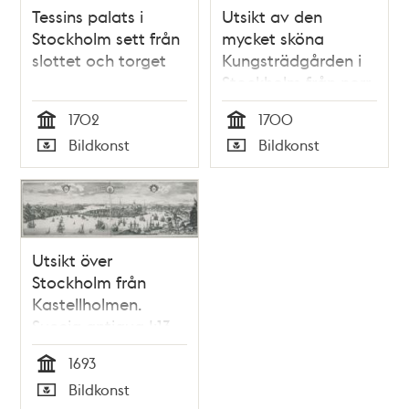
Tessins palats i
Utsikt av den
Stockholm sett från
mycket sköna
slottet och torget
Kungsträdgården i
Stockholm från norr
1702
1700
Tid
Tid
Bildkonst
Bildkonst
Typ
Typ
Utsikt över
Stockholm från
Kastellholmen.
Suecia antiqua I:13.
Efter förlaga av Erik
1693
Dahlbergh. Stokholmia
Tid
Bildkonst
orientem versus.