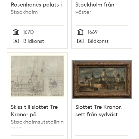
Rosenhanes palats i
Stockholm från
Stockholm
väster
1670
1669
Tid
Tid
Bildkonst
Bildkonst
Typ
Typ
Skiss till slottet Tre
Slottet Tre Kronor,
Kronor på
sett från sydväst
Stockholmsutställningen
1897