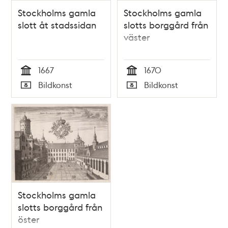
Stockholms gamla
Stockholms gamla
slott åt stadssidan
slotts borggård från
väster
1667
1670
Tid
Tid
Bildkonst
Bildkonst
Typ
Typ
Stockholms gamla
slotts borggård från
öster