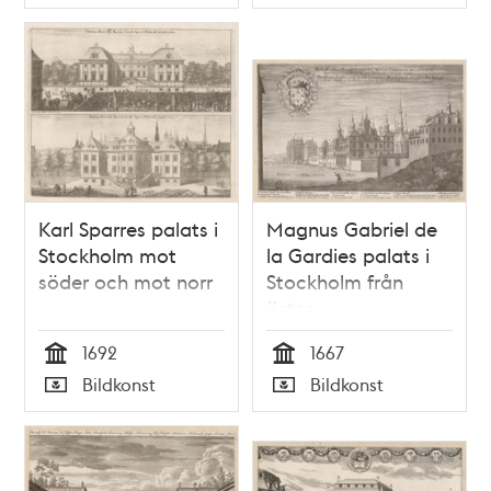
Typ
Typ
Karl Sparres palats i
Magnus Gabriel de
Stockholm mot
la Gardies palats i
söder och mot norr
Stockholm från
öster
1692
1667
Tid
Tid
Bildkonst
Bildkonst
Typ
Typ