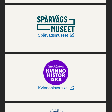
Spårvägsmuseet
Kvinnohistoriska