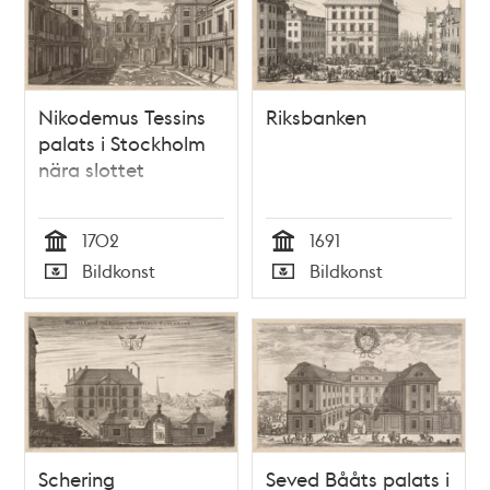
Nikodemus Tessins
Riksbanken
palats i Stockholm
nära slottet
1702
1691
Tid
Tid
Bildkonst
Bildkonst
Typ
Typ
Schering
Seved Bååts palats i