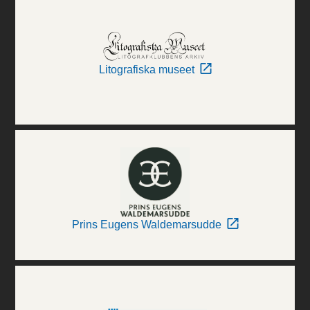
Litografiska museet
Prins Eugens Waldemarsudde