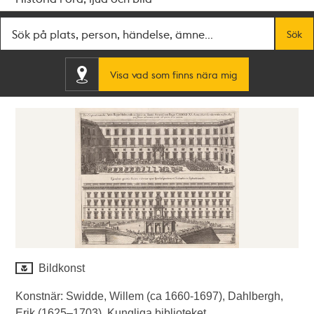
Fritextsök
Sök
Visa vad som finns nära mig
Bildkonst
Konstnär: Swidde, Willem (ca 1660-1697), Dahlbergh,
Erik (1625–1703). Kungliga biblioteket