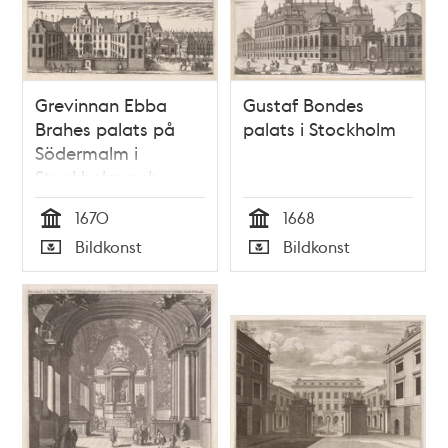
Grevinnan Ebba
Gustaf Bondes
Brahes palats på
palats i Stockholm
Södermalm i
Stockholm och
riksrådet greve
1670
1668
Bengt Oxienstiernas
Tid
Tid
Bildkonst
Bildkonst
palats på
Typ
Typ
Riddarholmen