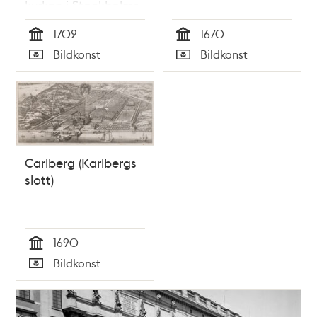
kyrkan i Stockholms
slott
1702
1670
Tid
Tid
Bildkonst
Bildkonst
Typ
Typ
Carlberg (Karlbergs
slott)
1690
Tid
Bildkonst
Typ