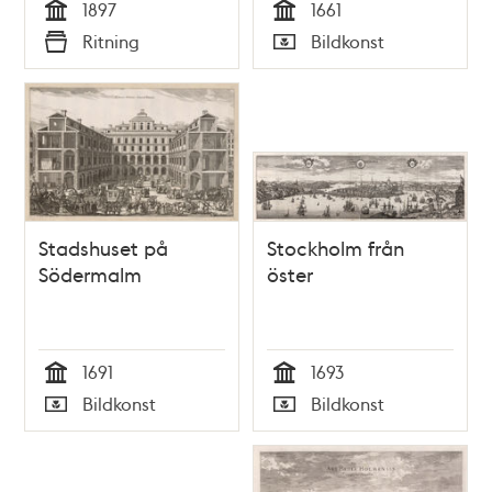
1897
1661
Tid
Tid
Ritning
Bildkonst
Typ
Typ
Stadshuset på
Stockholm från
Södermalm
öster
1691
1693
Tid
Tid
Bildkonst
Bildkonst
Typ
Typ