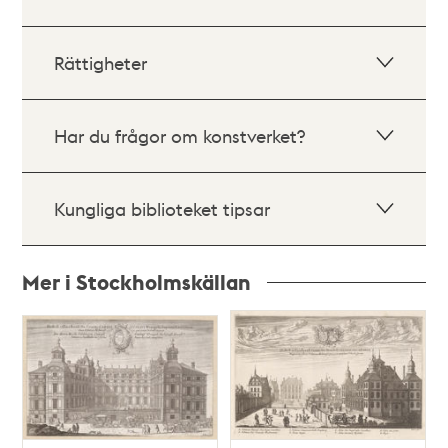
Rättigheter
Har du frågor om konstverket?
Kungliga biblioteket tipsar
Mer i Stockholmskällan
Relaterade
poster
och
teman