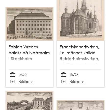
Fabian Wredes
Franciskanerkyrkan,
palats på Norrmalm
i allmänhet kallad
i Stockholm
Riddarholmskyrkan,
på Riddarholmen i
Stockholm
1703
1670
Tid
Tid
Bildkonst
Bildkonst
Typ
Typ