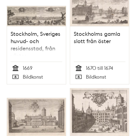
Stockholm, Sveriges
Stockholms gamla
huvud- och
slott från öster
residensstad, från
väster
1669
1670 till 1674
Tid
Tid
Bildkonst
Bildkonst
Typ
Typ