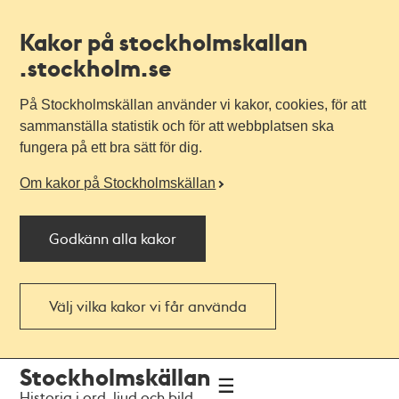
Kakor på stockholmskallan
.stockholm.se
På Stockholmskällan använder vi kakor, cookies, för att
sammanställa statistik och för att webbplatsen ska
fungera på ett bra sätt för dig.
Om kakor på Stockholmskällan
Godkänn alla kakor
Välj vilka kakor vi får använda
Till
Till
Stockholmskällan
navigationen
huvudinnehållet
Historia i ord, ljud och bild