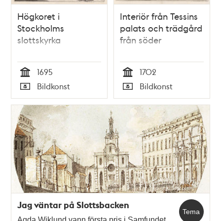
Högkoret i
Interiör från Tessins
Stockholms
palats och trädgård
slottskyrka
från söder
1695
1702
Tid
Tid
Bildkonst
Bildkonst
Typ
Typ
Jag väntar på Slottsbacken
Tema
Agda Wiklund vann första pris i Samfundet