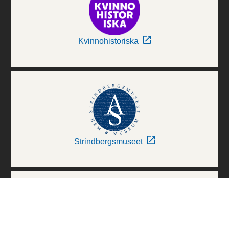
Kvinnohistoriska
Strindbergsmuseet