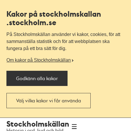
Kakor på stockholmskallan
.stockholm.se
På Stockholmskällan använder vi kakor, cookies, för att
sammanställa statistik och för att webbplatsen ska
fungera på ett bra sätt för dig.
Om kakor på Stockholmskällan
Godkänn alla kakor
Välj vilka kakor vi får använda
Till
Till
Stockholmskällan
navigationen
huvudinnehållet
Historia i ord, ljud och bild