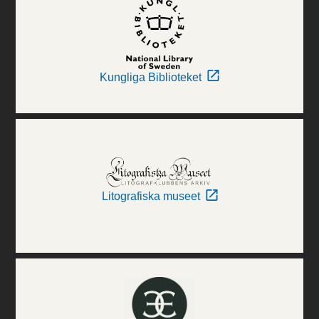
Kungliga Biblioteket
Litografiska museet