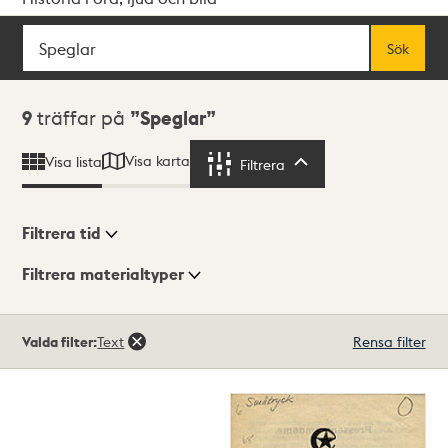
Sök
Fritextsök
Sök
Sökresultat
9
träffar på
Speglar
Visa karta
Visa lista
Filtrera
Filtrera
Filtrera tid
Filtrera materialtyper
Visningsläge
Totalt
Valda filter:
Text
Rensa filter
9
träffar
Lista
Karta