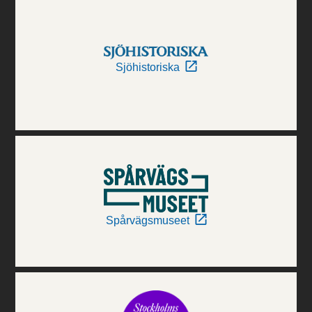
Sjöhistoriska
Spårvägsmuseet