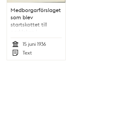
Medborgarförslaget
som blev
startskottet till
parkleken i
stockholm
15 juni 1936
Tid
Text
Typ