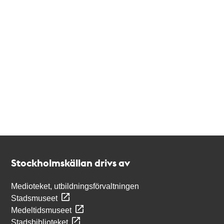
Kontakt
Stockholmskällan
Stockholmskällan drivs av
Medioteket, utbildningsförvaltningen
Stadsmuseet
Medeltidsmuseet
Stadsbiblioteket