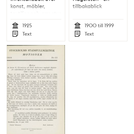
konst, möbler,
tillbakablick
textilier och armatur
1925
1925
1900 till 1999
Tid
Tid
Text
Text
Typ
Typ