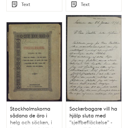
Tid
Tid
Text
Text
Satir, nr 20, den 20
Typ
Typ
maj 1866
Stockholmskorna
Sockerbagare vill ha
sådana de äro i
hjälp sluta med
helg och söcken, i
"sjelfbefläckelse" -