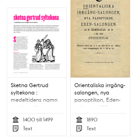
Sketna Gertrud
Orientaliska irrgång-
syltekona :
salongen, nya
medeltidens namn
panoptikon, Eden-
speglar ofta sin
salongen. 18B
bärare / text: Lin
Hamngatan 18B 1 Tr.
1400 till 1499
1890
Annerbäck
upp Stockholm
Tid
Tid
Text
Text
Typ
Typ