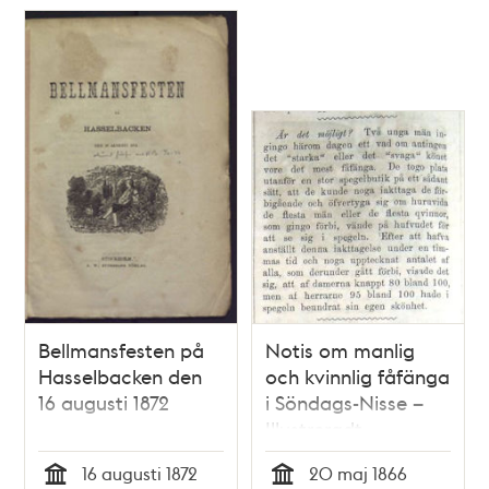
Bellmansfesten på
Notis om manlig
Hasselbacken den
och kvinnlig fåfänga
16 augusti 1872
i Söndags-Nisse –
Illustreradt
Veckoblad för
16 augusti 1872
20 maj 1866
Skämt, Humor och