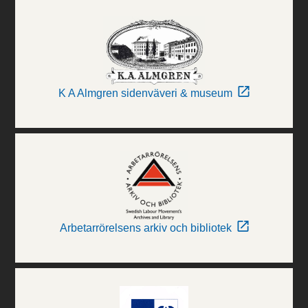
K A Almgren sidenväveri & museum
Arbetarrörelsens arkiv och bibliotek