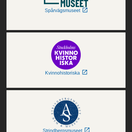
Spårvägsmuseet
Kvinnohistoriska
Strindbergsmuseet