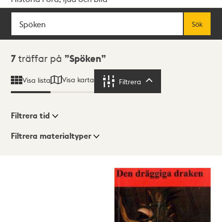
Sök
Fritextsök
Sök
Sökresultat
7
träffar på
Spöken
Visa karta
Visa lista
Filtrera
Filtrera
Filtrera tid
Filtrera materialtyper
Visningsläge
Totalt
7
träffar
Lista
Karta