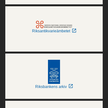
Riksantikvarieämbetet
Riksbankens arkiv