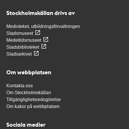
Kontakt
Stockholmskällan
Stockholmskällan drivs av
Medioteket, utbildningsförvaltningen
Stadsmuseet
Medeltidsmuseet
Stadsbiblioteket
Stadsarkivet
Om webbplatsen
Kontakta oss
Om Stockholmskällan
Tillgänglighetsredogörelse
Om kakor på webbplatsen
Sociala medier