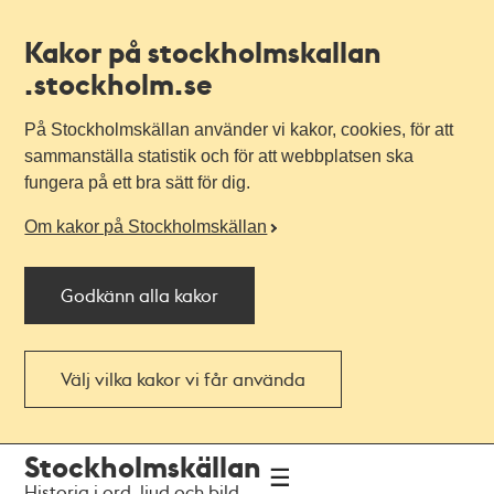
Kakor på stockholmskallan
.stockholm.se
På Stockholmskällan använder vi kakor, cookies, för att
sammanställa statistik och för att webbplatsen ska
fungera på ett bra sätt för dig.
Om kakor på Stockholmskällan
Godkänn alla kakor
Välj vilka kakor vi får använda
Till
Till
Stockholmskällan
navigationen
huvudinnehållet
Historia i ord, ljud och bild