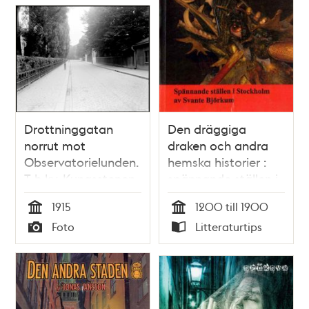
Drottninggatan
Den dräggiga
norrut mot
draken och andra
Observatorielunden.
hemska historier :
T h kv. Kungsstenen
spännande ställen i
med Spökparken
Stockholm / Svante
1915
1200 till 1900
Björkum
Tid
Tid
Foto
Litteraturtips
Typ
Typ