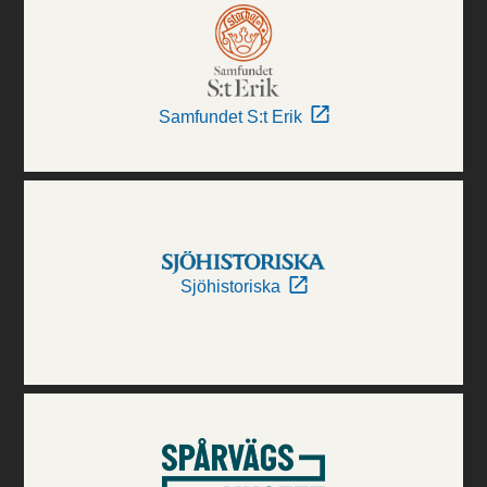
Samfundet S:t Erik
Sjöhistoriska