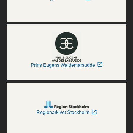
Prins Eugens Waldemarsudde
Regionarkivet Stockholm