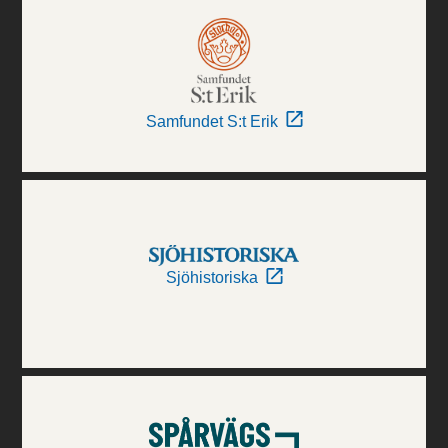
Samfundet S:t Erik
Sjöhistoriska