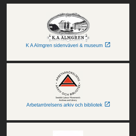
K A Almgren sidenväveri & museum
Arbetarrörelsens arkiv och bibliotek