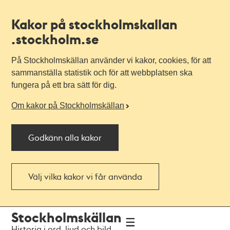
Kakor på stockholmskallan
.stockholm.se
På Stockholmskällan använder vi kakor, cookies, för att
sammanställa statistik och för att webbplatsen ska
fungera på ett bra sätt för dig.
Om kakor på Stockholmskällan
Godkänn alla kakor
Välj vilka kakor vi får använda
Till
Till
Stockholmskällan
navigationen
huvudinnehållet
Historia i ord, ljud och bild