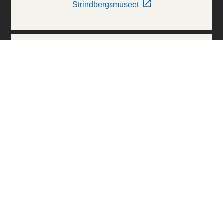
Strindbergsmuseet
Thielska Galleriet
Världskulturmuseerna