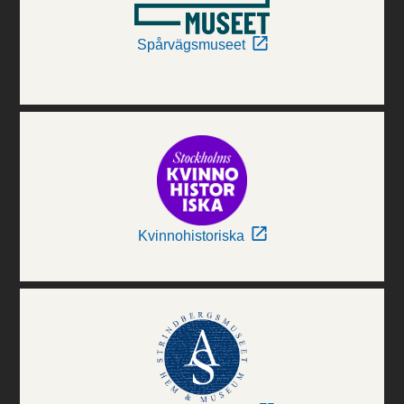
Spårvägsmuseet
Kvinnohistoriska