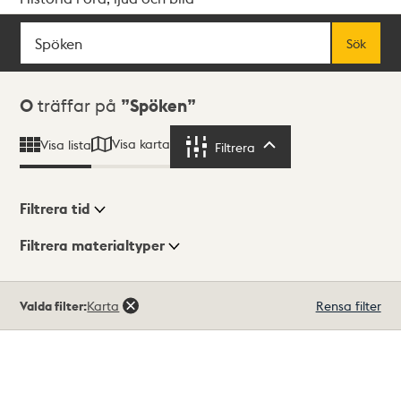
Sök
Fritextsök
Sök
Sökresultat
0
träffar på
Spöken
Visa karta
Visa lista
Filtrera
Filtrera
Filtrera tid
Filtrera materialtyper
Visningsläge
Totalt
Valda filter:
Karta
Rensa filter
0
träffar
Lista
Karta