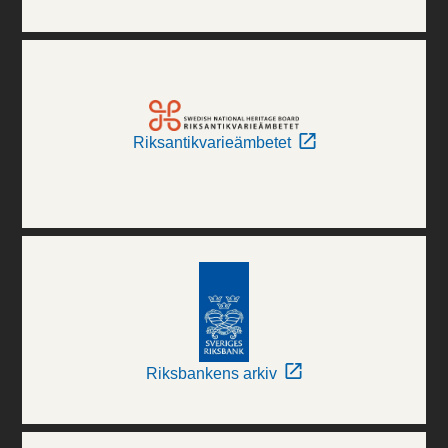
Riksantikvarieämbetet
Riksbankens arkiv