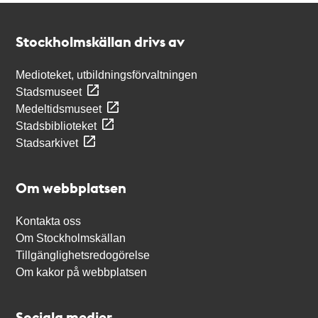
Kontakt
Stockholmskällan
Stockholmskällan drivs av
Medioteket, utbildningsförvaltningen
Stadsmuseet
Medeltidsmuseet
Stadsbiblioteket
Stadsarkivet
Om webbplatsen
Kontakta oss
Om Stockholmskällan
Tillgänglighetsredogörelse
Om kakor på webbplatsen
Sociala medier