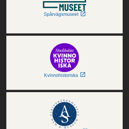
Spårvägsmuseet
Kvinnohistoriska