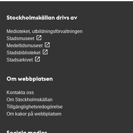
Kontakt
Stockholmskällan
Stockholmskällan drivs av
Medioteket, utbildningsförvaltningen
Stadsmuseet
Medeltidsmuseet
Stadsbiblioteket
Stadsarkivet
Om webbplatsen
Kontakta oss
Om Stockholmskällan
Tillgänglighetsredogörelse
Om kakor på webbplatsen
Sociala medier