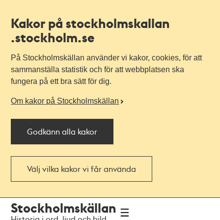
Kakor på stockholmskallan
.stockholm.se
På Stockholmskällan använder vi kakor, cookies, för att
sammanställa statistik och för att webbplatsen ska
fungera på ett bra sätt för dig.
Om kakor på Stockholmskällan
Godkänn alla kakor
Välj vilka kakor vi får använda
Till
Till
Stockholmskällan
navigationen
huvudinnehållet
Historia i ord, ljud och bild