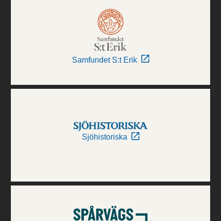
Samfundet S:t Erik
Sjöhistoriska