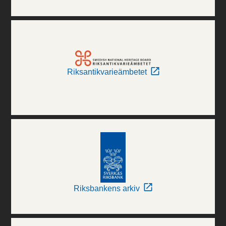
Riksantikvarieämbetet
Riksbankens arkiv