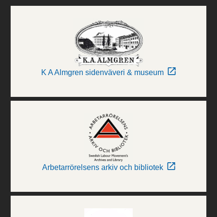
K A Almgren sidenväveri & museum
Arbetarrörelsens arkiv och bibliotek