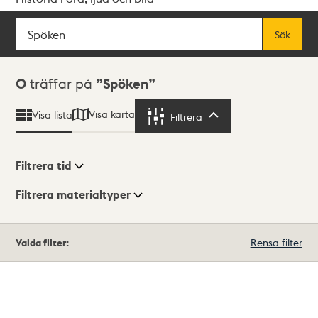
Sök
Fritextsök
Sök
Sökresultat
0
träffar på
Spöken
Visa karta
Visa lista
Filtrera
Filtrera
Filtrera tid
Filtrera materialtyper
Visningsläge
Totalt
Valda filter:
Rensa filter
0
träffar
Lista
Karta