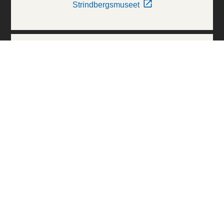
Strindbergsmuseet
Thielska Galleriet
Världskulturmuseerna