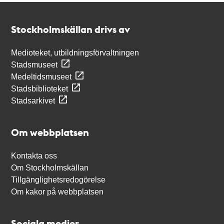
Kontakt
Stockholmskällan
Stockholmskällan drivs av
Medioteket, utbildningsförvaltningen
Stadsmuseet
Medeltidsmuseet
Stadsbiblioteket
Stadsarkivet
Om webbplatsen
Kontakta oss
Om Stockholmskällan
Tillgänglighetsredogörelse
Om kakor på webbplatsen
Sociala medier