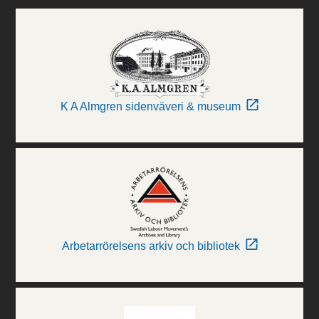
K A Almgren sidenväveri & museum
Arbetarrörelsens arkiv och bibliotek