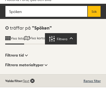
Sök
Fritextsök
Sök
Sökresultat
0
träffar på
Spöken
Visa karta
Visa lista
Filtrera
Filtrera
Filtrera tid
Filtrera materialtyper
Visningsläge
Totalt
Valda filter:
Text
Rensa filter
0
träffar
Lista
Karta