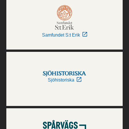
Samfundet S:t Erik
Sjöhistoriska