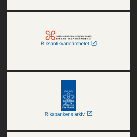
Riksantikvarieämbetet
Riksbankens arkiv