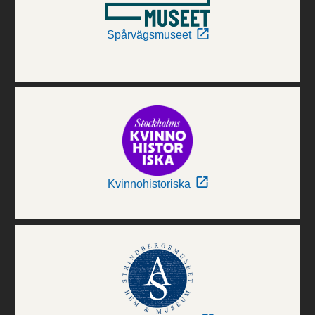
Spårvägsmuseet
Kvinnohistoriska