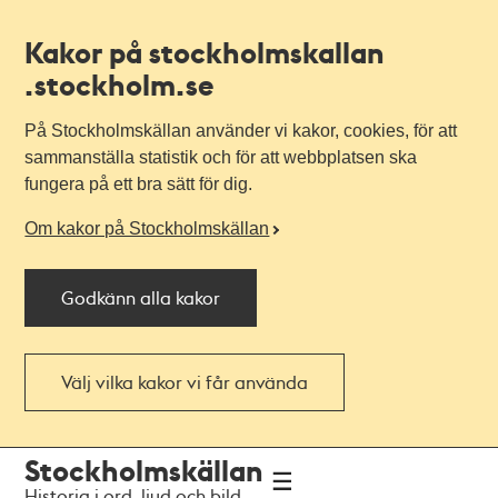
Kakor på stockholmskallan
.stockholm.se
På Stockholmskällan använder vi kakor, cookies, för att
sammanställa statistik och för att webbplatsen ska
fungera på ett bra sätt för dig.
Om kakor på Stockholmskällan
Godkänn alla kakor
Välj vilka kakor vi får använda
Till
Till
Stockholmskällan
navigationen
huvudinnehållet
Historia i ord, ljud och bild