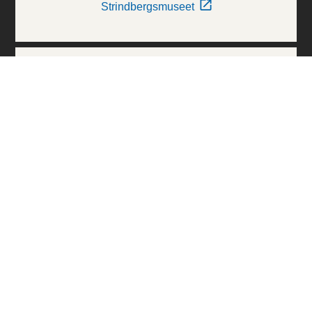
Strindbergsmuseet
Thielska Galleriet
Världskulturmuseerna