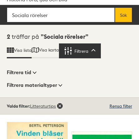
Sök
Fritextsök
Sök
Sökresultat
2
träffar på
Sociala rörelser
Visa karta
Visa lista
Filtrera
Filtrera
Filtrera tid
Filtrera materialtyper
Visningsläge
Totalt
Valda filter:
Litteraturtips
Rensa filter
2
träffar
Lista
Karta