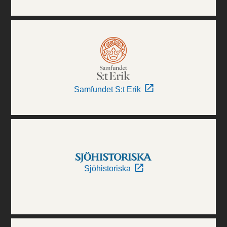
Samfundet S:t Erik
Sjöhistoriska