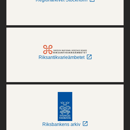
Riksantikvarieämbetet
Riksbankens arkiv