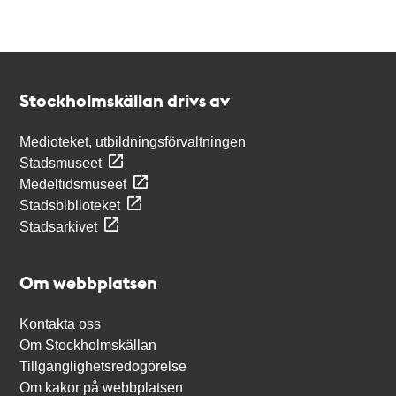
Kontakt
Stockholmskällan
Stockholmskällan drivs av
Medioteket, utbildningsförvaltningen
Stadsmuseet
Medeltidsmuseet
Stadsbiblioteket
Stadsarkivet
Om webbplatsen
Kontakta oss
Om Stockholmskällan
Tillgänglighetsredogörelse
Om kakor på webbplatsen