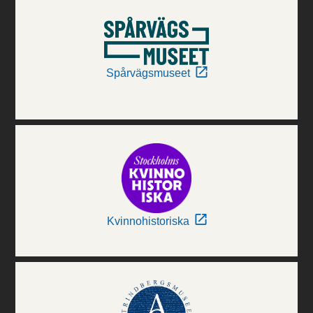
Spårvägsmuseet
Kvinnohistoriska