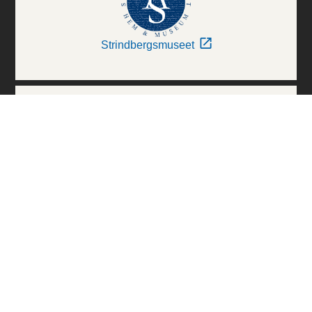
Strindbergsmuseet
Thielska Galleriet
Världskulturmuseerna