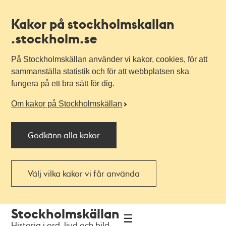
Kakor på stockholmskallan
.stockholm.se
På Stockholmskällan använder vi kakor, cookies, för att
sammanställa statistik och för att webbplatsen ska
fungera på ett bra sätt för dig.
Om kakor på Stockholmskällan
Godkänn alla kakor
Välj vilka kakor vi får använda
Till
Till
Stockholmskällan
navigationen
huvudinnehållet
Historia i ord, ljud och bild