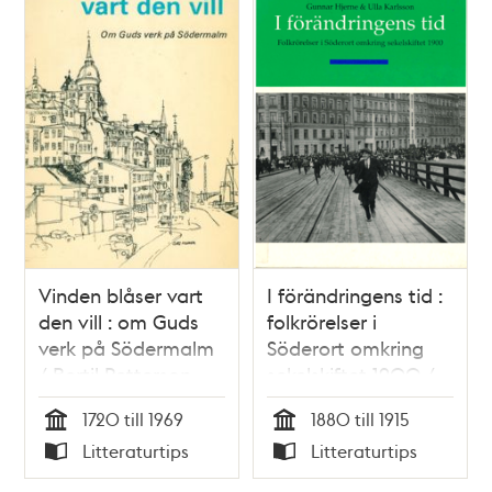
Vinden blåser vart
I förändringens tid :
den vill : om Guds
folkrörelser i
verk på Södermalm
Söderort omkring
/ Bertil Petterson
sekelskiftet 1900 /
Gunnar Hjerne &
1720 till 1969
1880 till 1915
Ulla Karlsson
Tid
Tid
Litteraturtips
Litteraturtips
Typ
Typ