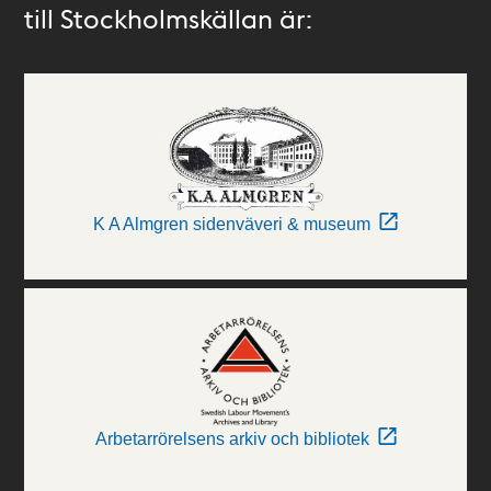
till Stockholmskällan är:
K A Almgren sidenväveri & museum
Arbetarrörelsens arkiv och bibliotek