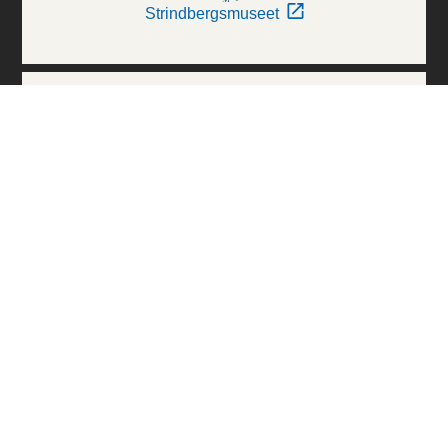
Strindbergsmuseet
Thielska Galleriet
Världskulturmuseerna