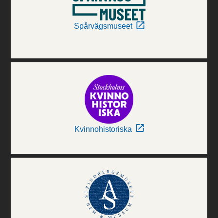
Spårvägsmuseet
Kvinnohistoriska