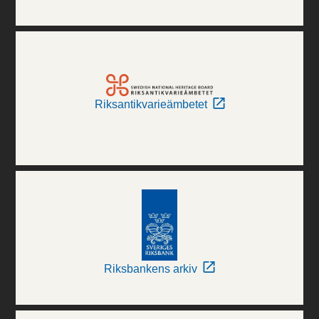
Riksantikvarieämbetet
Riksbankens arkiv