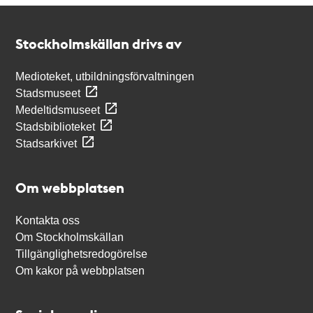
Kontakt
Stockholmskällan
Stockholmskällan drivs av
Medioteket, utbildningsförvaltningen
Stadsmuseet
Medeltidsmuseet
Stadsbiblioteket
Stadsarkivet
Om webbplatsen
Kontakta oss
Om Stockholmskällan
Tillgänglighetsredogörelse
Om kakor på webbplatsen