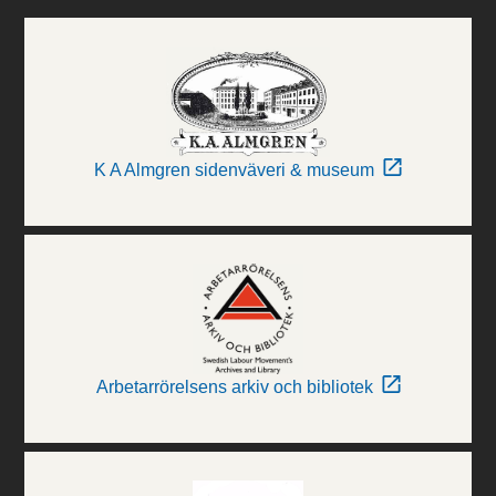
K A Almgren sidenväveri & museum
Arbetarrörelsens arkiv och bibliotek