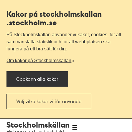
Kakor på stockholmskallan
.stockholm.se
På Stockholmskällan använder vi kakor, cookies, för att
sammanställa statistik och för att webbplatsen ska
fungera på ett bra sätt för dig.
Om kakor på Stockholmskällan
Godkänn alla kakor
Välj vilka kakor vi får använda
Till
Till
Stockholmskällan
navigationen
huvudinnehållet
Historia i ord, ljud och bild