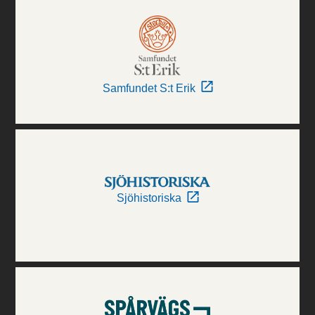
Samfundet S:t Erik
Sjöhistoriska