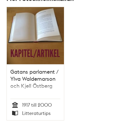
Relaterade
poster
och
teman
Gatans parlament /
Ylva Waldemarson
och Kjell Östberg
1917 till 2000
Tid
Litteraturtips
Typ