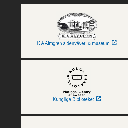
K A Almgren sidenväveri & museum
Kungliga Biblioteket