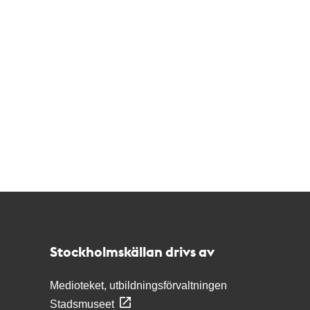
Kontakt
Stockholmskällan
Stockholmskällan drivs av
Medioteket, utbildningsförvaltningen
Stadsmuseet