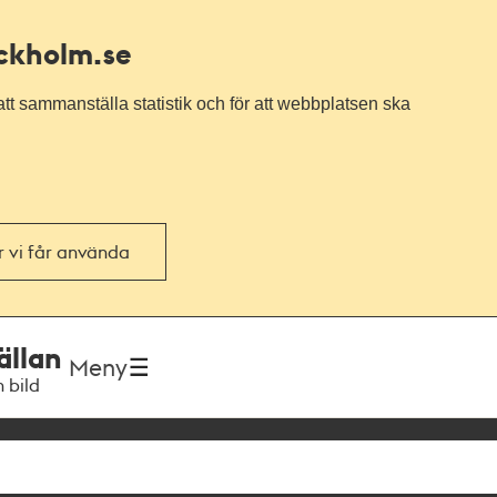
ockholm.se
tt sammanställa statistik och för att webbplatsen ska
or vi får använda
ällan
Meny
h bild