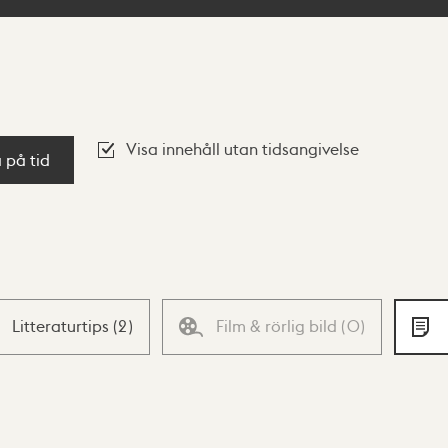
Visa innehåll utan tidsangivelse
a på tid
Litteraturtips
(
2
)
Film & rörlig bild
(
0
)