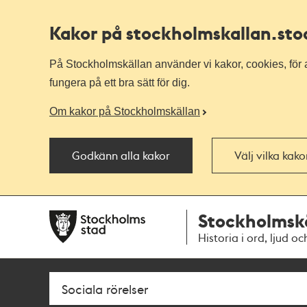
Kakor på stockholmskallan
.st
På Stockholmskällan använder vi kakor, cookies, för a
fungera på ett bra sätt för dig.
Om kakor på Stockholmskällan
Godkänn alla kakor
Välj vilka kak
Till
Till
Stockholmsk
navigationen
huvudinnehållet
Historia i ord, ljud oc
Sök
Fritextsök