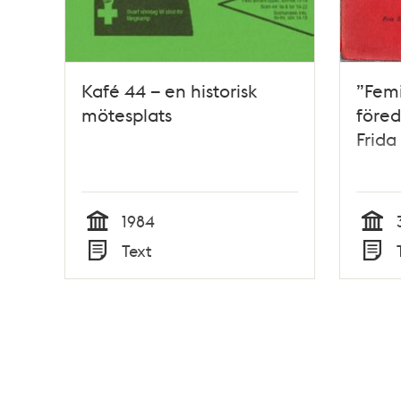
Kafé 44 – en historisk
”Fem
mötesplats
föred
Frida
1984
Tid
Tid
Text
Typ
Typ