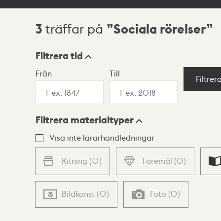
3
Sociala rörelser
träffar på
Sökresultat
Filtrera tid
Från
Till
Visningsläge
Filtrer
Filtrera materialtyper
Lista
Karta
Visa inte lärarhandledningar
Ritning
(
0
)
Föremål
(
0
)
Bildkonst
(
0
)
Foto
(
0
)