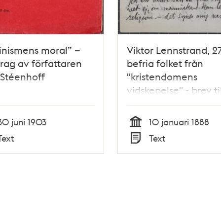
inismens moral” –
Viktor Lennstrand, 27,
rag av författaren
befria folket från
 Stéenhoff
"kristendomens
vidskepelse" - brev ti
Nyström 1888
30 juni 1903
10 januari 1888
Tid
Text
Text
Typ