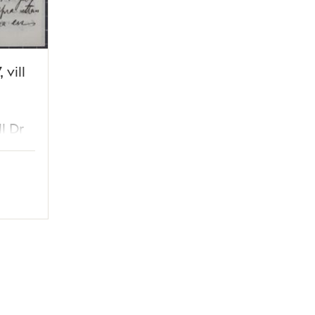
 vill
ll Dr