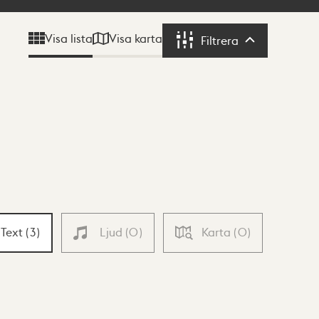
Visa karta
Visa lista
Filtrera
Filtrera
Text
(
3
)
Ljud
(
0
)
Karta
(
0
)