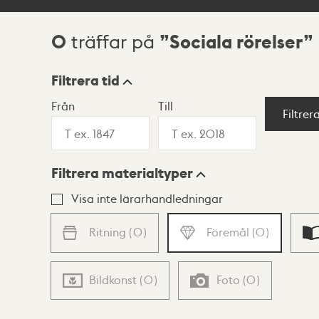
0
Sociala rörelser
träffar på
Sökresultat
Filtrera tid
Från
Till
Visningsläge
Filtrer
Filtrera materialtyper
Lista
Karta
Visa inte lärarhandledningar
Ritning
(
0
)
Föremål
(
0
)
Bildkonst
(
0
)
Foto
(
0
)