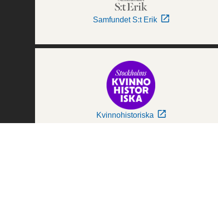
Samfundet S:t Erik
Kvinnohistoriska
Världskulturmuseerna