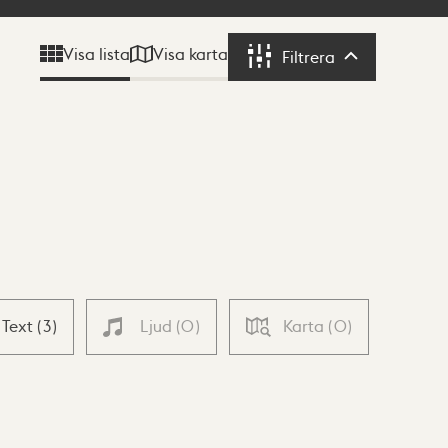
Visa karta
Visa lista
Filtrera
Filtrera
Text
(
3
)
Ljud
(
0
)
Karta
(
0
)