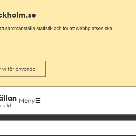
ockholm.se
tt sammanställa statistik och för att webbplatsen ska
or vi får använda
ällan
Meny
h bild