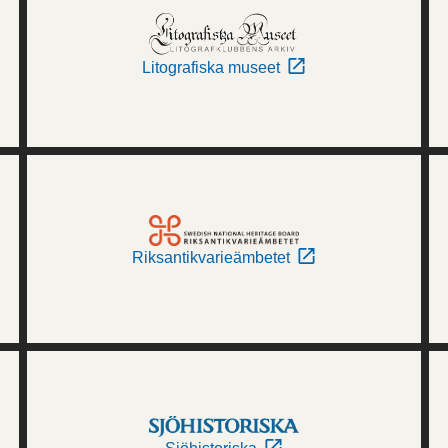
Litografiska museet
Riksantikvarieämbetet