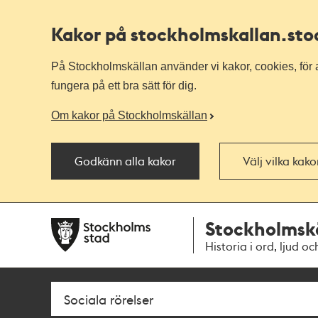
Kakor på stockholmskallan
.st
På Stockholmskällan använder vi kakor, cookies, för a
fungera på ett bra sätt för dig.
Om kakor på Stockholmskällan
Godkänn alla kakor
Välj vilka kak
Till
Till
Stockholmsk
navigationen
huvudinnehållet
Historia i ord, ljud oc
Sök
Fritextsök