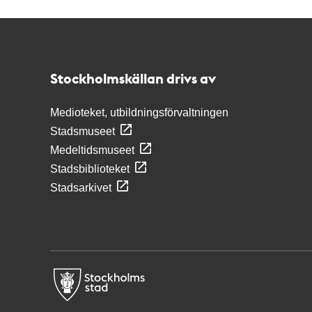
Kontakt
Stockholmskällan
Stockholmskällan drivs av
Medioteket, utbildningsförvaltningen
Stadsmuseet
Medeltidsmuseet
Stadsbiblioteket
Stadsarkivet