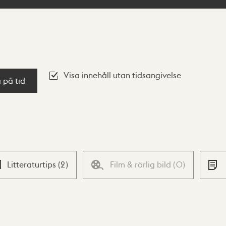
Visa innehåll utan tidsangivelse
a på tid
Litteraturtips
(
2
)
Film & rörlig bild
(
0
)