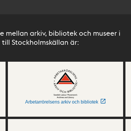
 mellan arkiv, bibliotek och museer i
till Stockholmskällan är:
Arbetarrörelsens arkiv och bibliotek