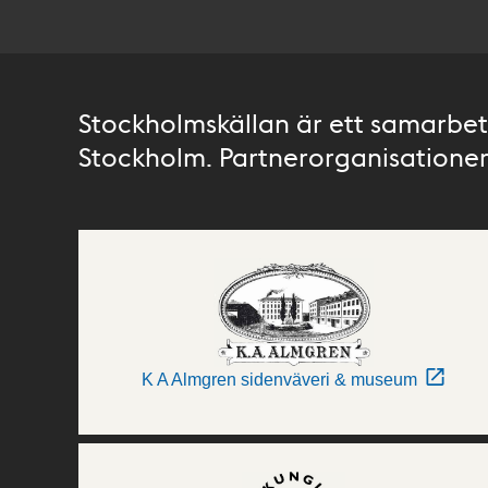
Stockholmskällan är ett samarbete
Stockholm. Partnerorganisationer 
K A Almgren sidenväveri & museum