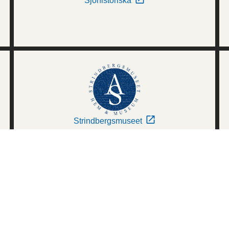
Sjöhistoriska
Strindbergsmuseet