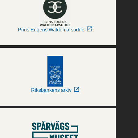
Prins Eugens Waldemarsudde
Riksbankens arkiv