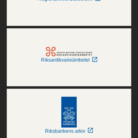
Riksantikvarieämbetet
Riksbankens arkiv