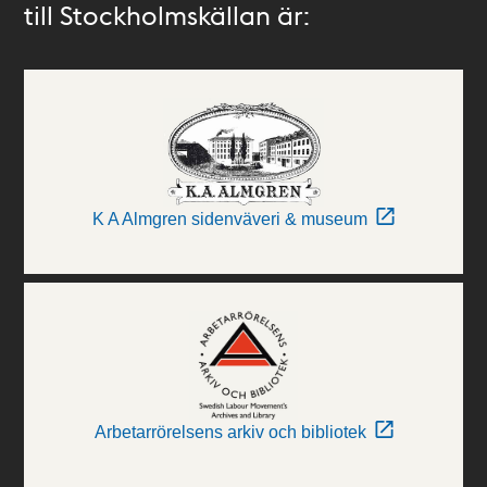
till Stockholmskällan är:
K A Almgren sidenväveri & museum
Arbetarrörelsens arkiv och bibliotek