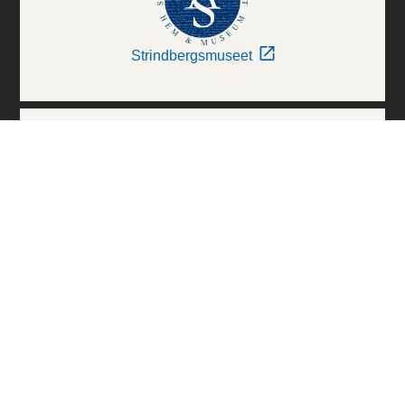
Strindbergsmuseet
Thielska Galleriet
Världskulturmuseerna