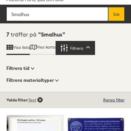
Sök
Fritextsök
Sök
Sökresultat
7
träffar på
Smalhus
Visa karta
Visa lista
Filtrera
Filtrera
Filtrera tid
Filtrera materialtyper
Visningsläge
Totalt
Valda filter:
Text
Rensa filter
7
träffar
Lista
Karta