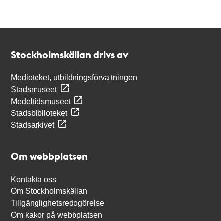
Kontakt
Stockholmskällan
Stockholmskällan drivs av
Medioteket, utbildningsförvaltningen
Stadsmuseet
Medeltidsmuseet
Stadsbiblioteket
Stadsarkivet
Om webbplatsen
Kontakta oss
Om Stockholmskällan
Tillgänglighetsredogörelse
Om kakor på webbplatsen