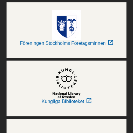
Föreningen Stockholms Företagsminnen
Kungliga Biblioteket