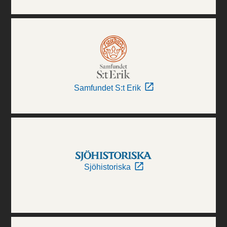
Samfundet S:t Erik
Sjöhistoriska