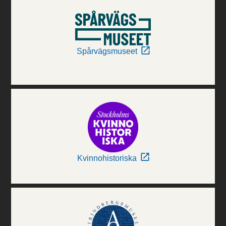
Spårvägsmuseet
Kvinnohistoriska