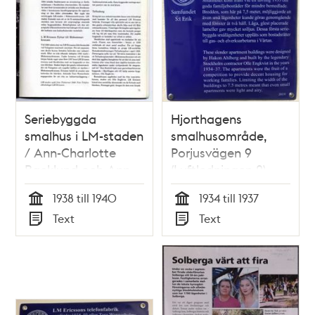
Seriebyggda
Hjorthagens
smalhus i LM-staden
smalhusområde,
/ Ann-Charlotte
Porjusvägen 9
Backlund och Ann-
(Luftledningen 2)
Sofie Nygren
1938 till 1940
1934 till 1937
Tid
Tid
Text
Text
Typ
Typ