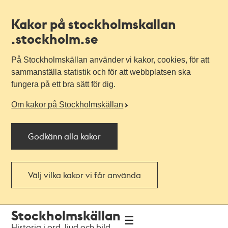
Kakor på stockholmskallan
.stockholm.se
På Stockholmskällan använder vi kakor, cookies, för att
sammanställa statistik och för att webbplatsen ska
fungera på ett bra sätt för dig.
Om kakor på Stockholmskällan
Godkänn alla kakor
Välj vilka kakor vi får använda
Till
Till
Stockholmskällan
navigationen
huvudinnehållet
Historia i ord, ljud och bild