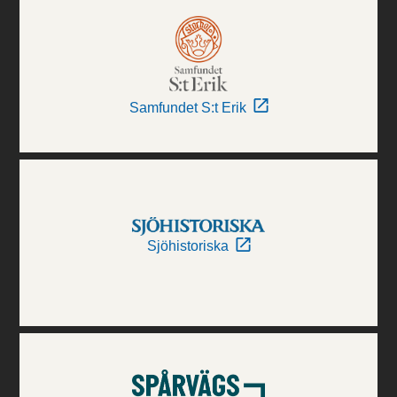
Samfundet S:t Erik
Sjöhistoriska