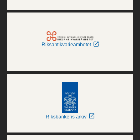
Riksantikvarieämbetet
Riksbankens arkiv