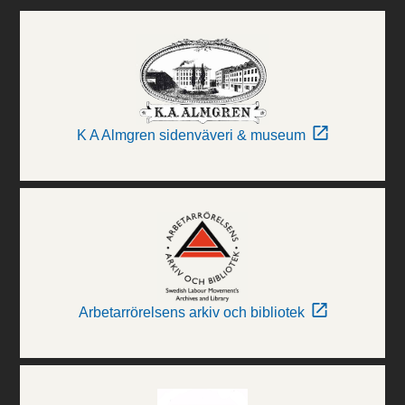
K A Almgren sidenväveri & museum
Arbetarrörelsens arkiv och bibliotek