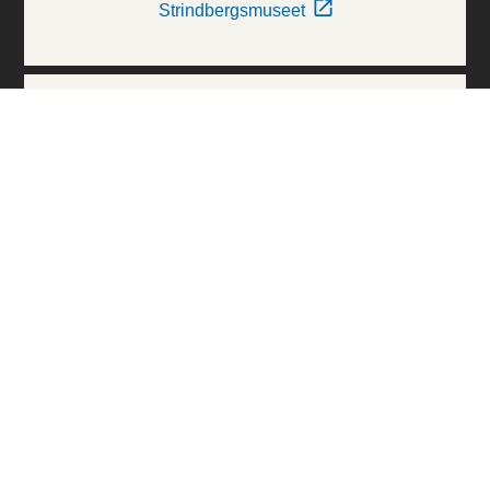
Strindbergsmuseet
Thielska Galleriet
Världskulturmuseerna