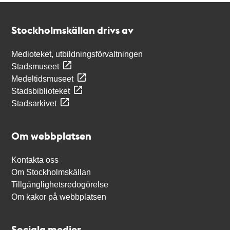
Kontakt
Stockholmskällan
Stockholmskällan drivs av
Medioteket, utbildningsförvaltningen
Stadsmuseet
Medeltidsmuseet
Stadsbiblioteket
Stadsarkivet
Om webbplatsen
Kontakta oss
Om Stockholmskällan
Tillgänglighetsredogörelse
Om kakor på webbplatsen
Sociala medier