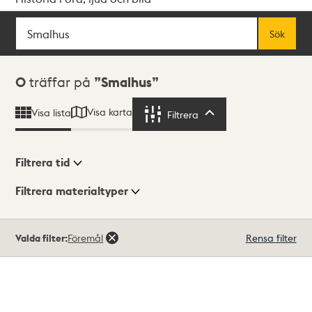
Sök
Fritextsök
Sök
Sökresultat
0
träffar på
Smalhus
Visa karta
Visa lista
Filtrera
Filtrera
Filtrera tid
Filtrera materialtyper
Visningsläge
Totalt
Valda filter:
Föremål
Rensa filter
0
träffar
Lista
Karta