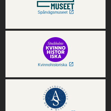
Spårvägsmuseet
Kvinnohistoriska