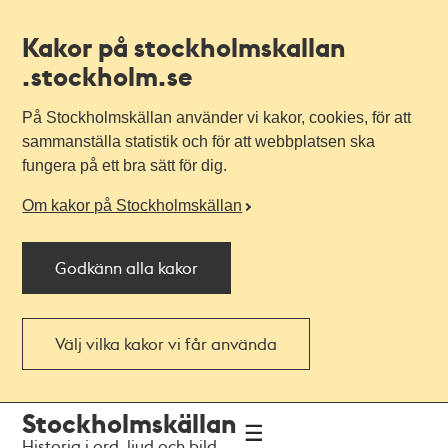
Kakor på stockholmskallan
.stockholm.se
På Stockholmskällan använder vi kakor, cookies, för att
sammanställa statistik och för att webbplatsen ska
fungera på ett bra sätt för dig.
Om kakor på Stockholmskällan
Godkänn alla kakor
Välj vilka kakor vi får använda
Till
Till
Stockholmskällan
navigationen
huvudinnehållet
Historia i ord, ljud och bild