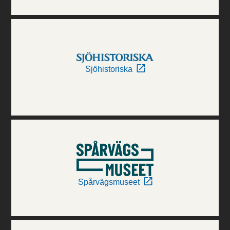
Sjöhistoriska
Spårvägsmuseet