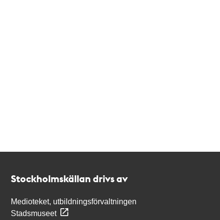
Kontakt
Stockholmskällan
Stockholmskällan drivs av
Medioteket, utbildningsförvaltningen
Stadsmuseet