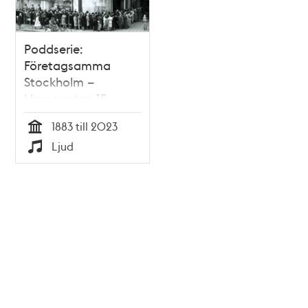
Poddserie:
Företagsamma
Stockholm –
Hamngatan 15,
MEA
1883 till 2023
Tid
Ljud
Typ