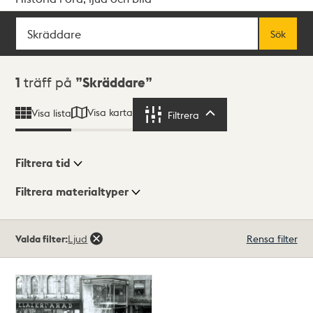
Sök
Fritextsök
Sök
Sökresultat
1
träff på
Skräddare
Visa karta
Visa lista
Filtrera
Filtrera
Filtrera tid
Filtrera materialtyper
Visningsläge
Totalt
Valda filter:
Ljud
Rensa filter
1
träffar
Lista
Karta