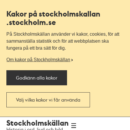
Kakor på stockholmskallan
.stockholm.se
På Stockholmskällan använder vi kakor, cookies, för att
sammanställa statistik och för att webbplatsen ska
fungera på ett bra sätt för dig.
Om kakor på Stockholmskällan
Godkänn alla kakor
Välj vilka kakor vi får använda
Till
Till
Stockholmskällan
navigationen
huvudinnehållet
Historia i ord, ljud och bild