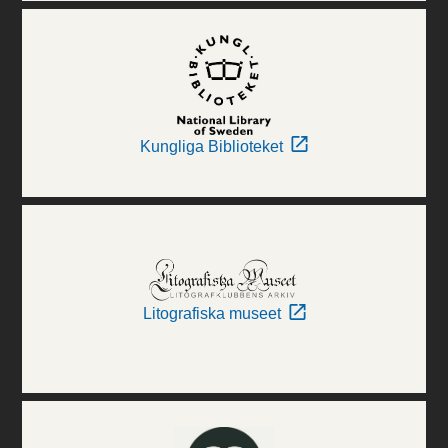
Kungliga Biblioteket
Litografiska museet