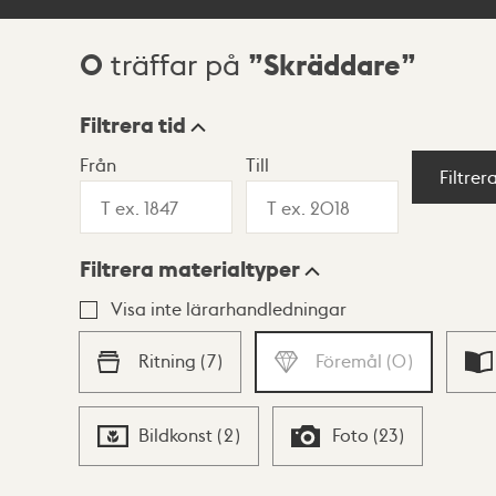
0
Skräddare
träffar på
Sökresultat
Filtrera tid
Från
Till
Visningsläge
Filtrer
Filtrera materialtyper
Lista
Karta
Visa inte lärarhandledningar
Ritning
(
7
)
Föremål
(
0
)
Bildkonst
(
2
)
Foto
(
23
)