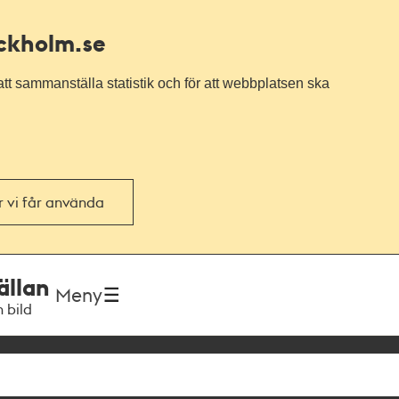
ockholm.se
tt sammanställa statistik och för att webbplatsen ska
or vi får använda
ällan
Meny
h bild