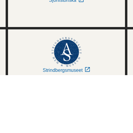
Sjöhistoriska
Strindbergsmuseet