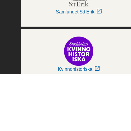
Samfundet S:t Erik
Kvinnohistoriska
Världskulturmuseerna