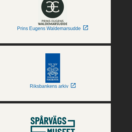
Prins Eugens Waldemarsudde
Riksbankens arkiv