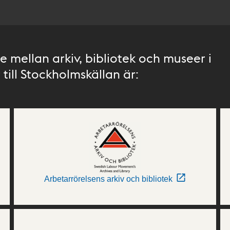
 mellan arkiv, bibliotek och museer i
till Stockholmskällan är:
Arbetarrörelsens arkiv och bibliotek