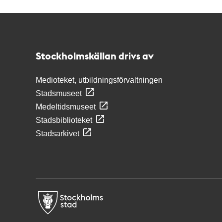
Kontakt
Stockholmskällan
Stockholmskällan drivs av
Medioteket, utbildningsförvaltningen
Stadsmuseet
Medeltidsmuseet
Stadsbiblioteket
Stadsarkivet