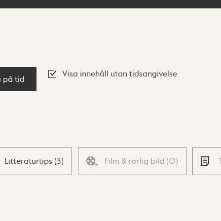
Visa innehåll utan tidsangivelse
a på tid
Litteraturtips
(
3
)
Film & rörlig bild
(
0
)