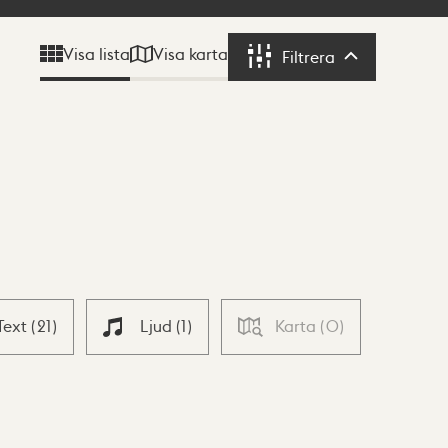
Visa karta
Visa lista
Filtrera
Filtrera
Text
(
21
)
Ljud
(
1
)
Karta
(
0
)