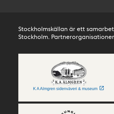
Stockholmskällan är ett samarbete
Stockholm. Partnerorganisationer 
K A Almgren sidenväveri & museum