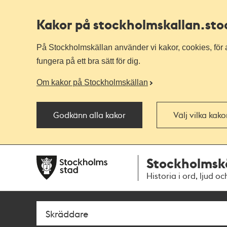
Kakor på stockholmskallan
.st
På Stockholmskällan använder vi kakor, cookies, för a
fungera på ett bra sätt för dig.
Om kakor på Stockholmskällan
Godkänn alla kakor
Välj vilka kak
Till
Till
Stockholmsk
navigationen
huvudinnehållet
Historia i ord, ljud oc
Sök
Fritextsök