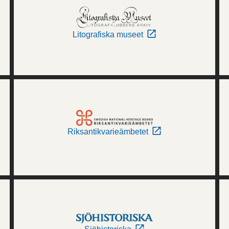
Litografiska museet
Riksantikvarieämbetet