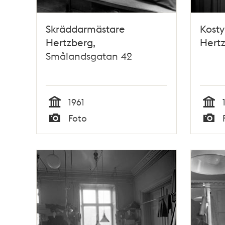
Skräddarmästare
Kost
Hertzberg,
Hertz
Smålandsgatan 42
1961
Tid
Tid
Foto
Typ
Typ