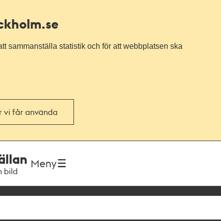
ockholm.se
tt sammanställa statistik och för att webbplatsen ska
or vi får använda
ällan
Meny
h bild