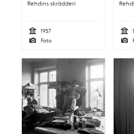
Rehdins skrädderi
Rehdi
1957
Tid
Tid
Foto
Typ
Typ