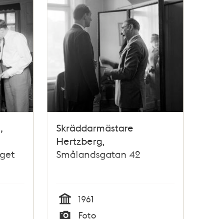
,
Skräddarmästare
Hertzberg,
yget
Smålandsgatan 42
1961
Tid
Foto