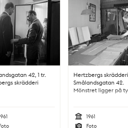
ndsgatan 42, 1 tr.
Hertzbergs skrädderi
ergs skrädderi
Smålandsgatan 42.
Mönstret ligger på t
1961
1961
Tid
Foto
Foto