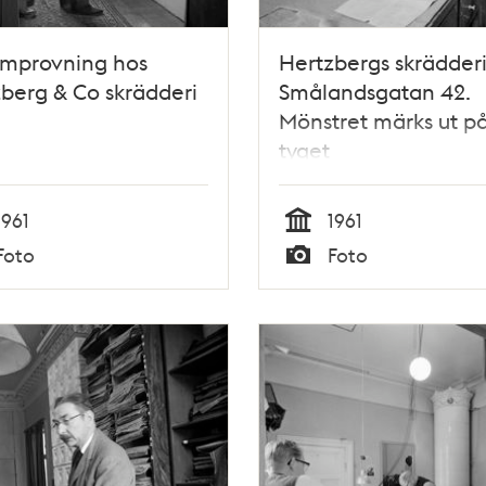
ymprovning hos
Hertzbergs skrädderi
berg & Co skrädderi
Smålandsgatan 42.
Mönstret märks ut p
tyget
1961
1961
Tid
Foto
Foto
Typ