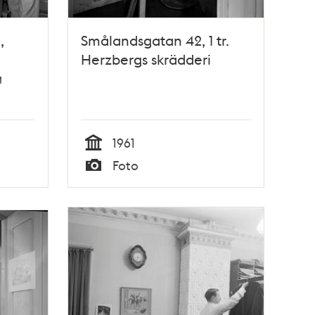
,
Smålandsgatan 42, 1 tr.
Herzbergs skrädderi
å
1961
Tid
Foto
Typ