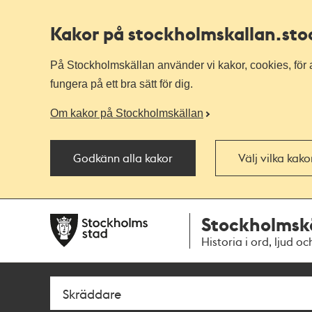
Kakor på stockholmskallan
.st
På Stockholmskällan använder vi kakor, cookies, för a
fungera på ett bra sätt för dig.
Om kakor på Stockholmskällan
Godkänn alla kakor
Välj vilka kak
Till
Till
Stockholmsk
navigationen
huvudinnehållet
Historia i ord, ljud oc
Sök
Fritextsök