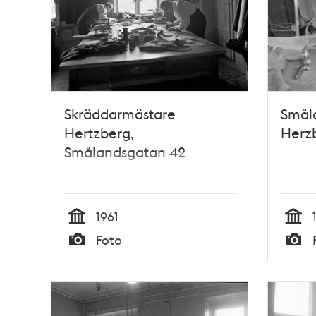
Skräddarmästare
Småla
Hertzberg,
Herzb
Smålandsgatan 42
1961
Tid
Tid
Foto
Typ
Typ