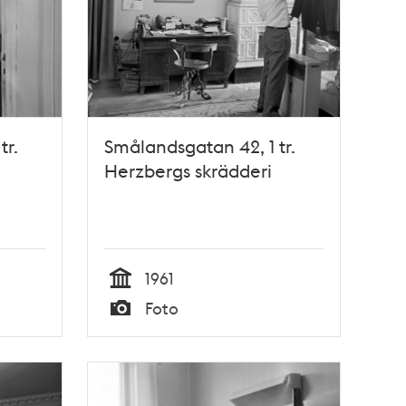
tr.
Smålandsgatan 42, 1 tr.
Herzbergs skrädderi
1961
Tid
Foto
Typ