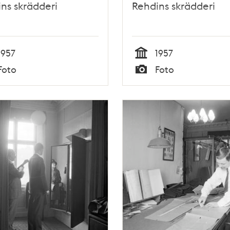
ns skrädderi
Rehdins skrädderi
1957
1957
Tid
Foto
Foto
Typ