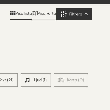
Visa karta
Visa lista
Filtrera
Filtrera
Text
(
21
)
Ljud
(
1
)
Karta
(
0
)