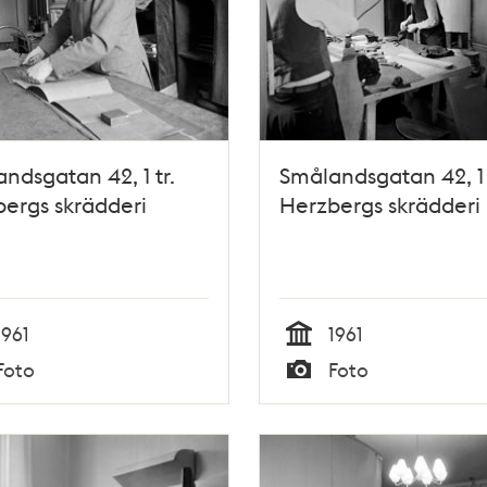
ndsgatan 42, 1 tr.
Smålandsgatan 42, 1 
ergs skrädderi
Herzbergs skrädderi
1961
1961
Tid
Foto
Foto
Typ