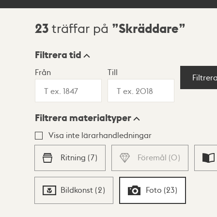
23
Skräddare
träffar på
Sökresultat
Filtrera tid
Från
Till
Visningsläge
Filtrer
Filtrera materialtyper
Lista
Karta
Visa inte lärarhandledningar
Ritning
(
7
)
Föremål
(
0
)
Bildkonst
(
2
)
Foto
(
23
)