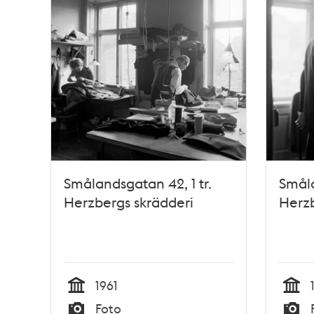
Smålandsgatan 42, 1 tr.
Småla
Herzbergs skrädderi
Herzb
1961
Tid
Tid
Foto