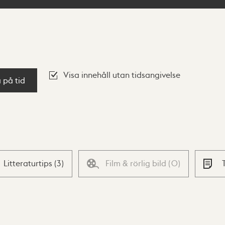
Visa innehåll utan tidsangivelse
a på tid
Litteraturtips
(
3
)
Film & rörlig bild
(
0
)