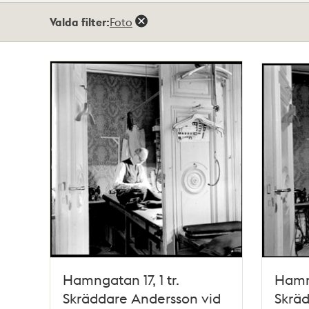
Totalt
Valda filter:
Foto
23
träffar
Hamngatan 17, 1 tr.
Hamng
Skräddare Andersson vid
Skräd