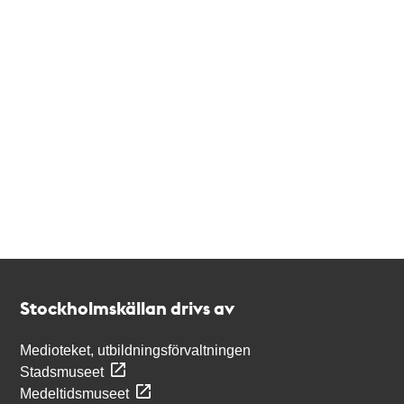
Kontakt
Stockholmskällan
Stockholmskällan drivs av
Medioteket, utbildningsförvaltningen
Stadsmuseet
Medeltidsmuseet