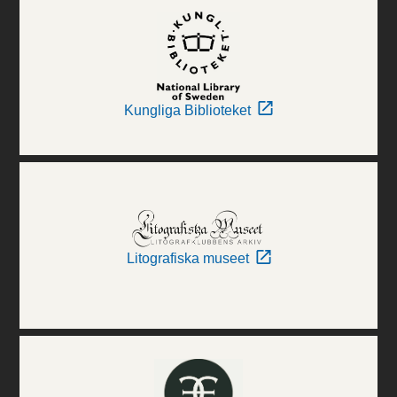
Kungliga Biblioteket
Litografiska museet