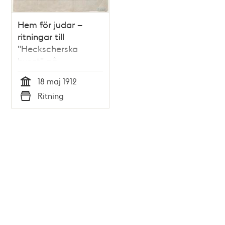
Hem för judar –
ritningar till
"Heckscherska
huset" på
Klippgatan från 1912
18 maj 1912
Tid
Ritning
Typ