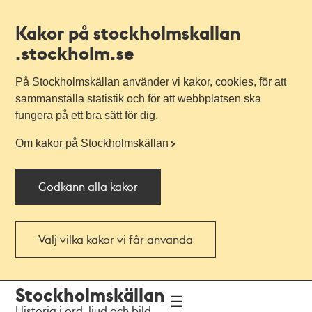
Kakor på stockholmskallan
.stockholm.se
På Stockholmskällan använder vi kakor, cookies, för att
sammanställa statistik och för att webbplatsen ska
fungera på ett bra sätt för dig.
Om kakor på Stockholmskällan
Godkänn alla kakor
Välj vilka kakor vi får använda
Till
Till
Stockholmskällan
navigationen
huvudinnehållet
Historia i ord, ljud och bild