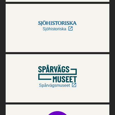
Sjöhistoriska
Spårvägsmuseet