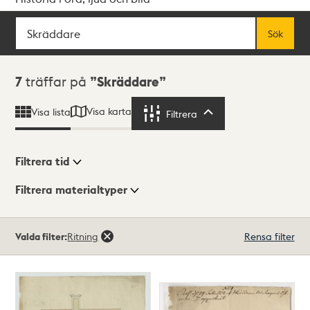
Sök
Fritextsök
Sök
Sökresultat
7
träffar på
Skräddare
Visa karta
Visa lista
Filtrera
Filtrera
Filtrera tid
Filtrera materialtyper
Visningsläge
Totalt
Valda filter:
Ritning
Rensa filter
7
träffar
Lista
Karta