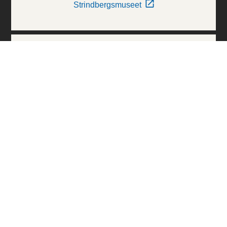
Strindbergsmuseet
Thielska Galleriet
Världskulturmuseerna