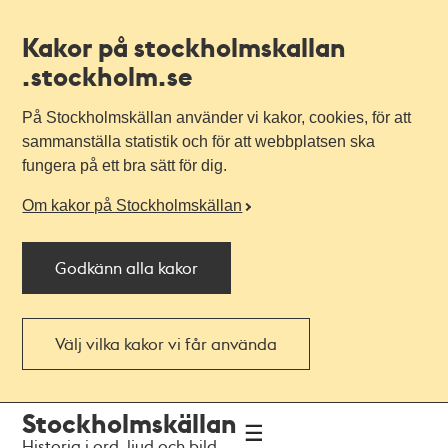
Kakor på stockholmskallan
.stockholm.se
På Stockholmskällan använder vi kakor, cookies, för att
sammanställa statistik och för att webbplatsen ska
fungera på ett bra sätt för dig.
Om kakor på Stockholmskällan
Godkänn alla kakor
Välj vilka kakor vi får använda
Till
Till
Stockholmskällan
navigationen
huvudinnehållet
Historia i ord, ljud och bild