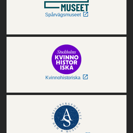
Spårvägsmuseet
Kvinnohistoriska