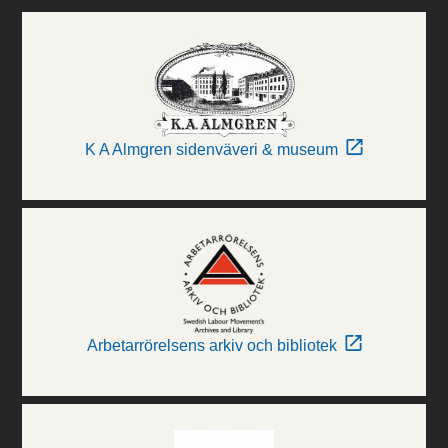
K A Almgren sidenväveri & museum
Arbetarrörelsens arkiv och bibliotek