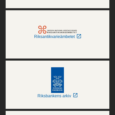
Riksantikvarieämbetet
Riksbankens arkiv