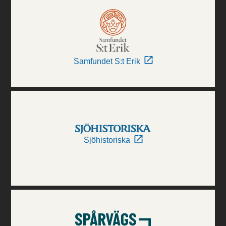
Samfundet S:t Erik
Sjöhistoriska