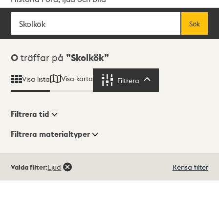
Sök
Fritextsök
Sök
Sökresultat
0
träffar på
Skolkök
Visa karta
Visa lista
Filtrera
Filtrera
Filtrera tid
Filtrera materialtyper
Visningsläge
Totalt
Valda filter:
Ljud
Rensa filter
0
träffar
Lista
Karta