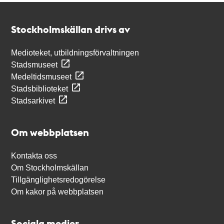
Kontakt
Stockholmskällan
Stockholmskällan drivs av
Medioteket, utbildningsförvaltningen
Stadsmuseet
Medeltidsmuseet
Stadsbiblioteket
Stadsarkivet
Om webbplatsen
Kontakta oss
Om Stockholmskällan
Tillgänglighetsredogörelse
Om kakor på webbplatsen
Sociala medier