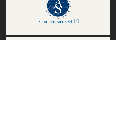
Strindbergsmuseet
Thielska Galleriet