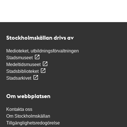
Kontakt
Stockholmskällan
Stockholmskällan drivs av
Medioteket, utbildningsförvaltningen
Stadsmuseet
Medeltidsmuseet
Stadsbiblioteket
Stadsarkivet
Om webbplatsen
Kontakta oss
Om Stockholmskällan
Tillgänglighetsredogörelse