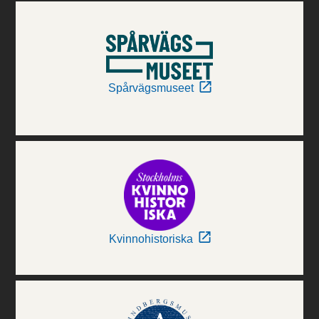
Spårvägsmuseet
Kvinnohistoriska