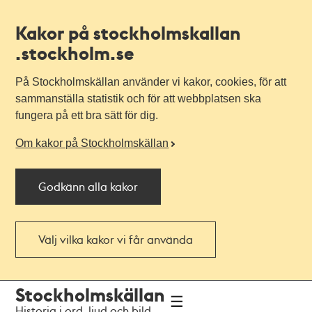
Kakor på stockholmskallan
.stockholm.se
På Stockholmskällan använder vi kakor, cookies, för att
sammanställa statistik och för att webbplatsen ska
fungera på ett bra sätt för dig.
Om kakor på Stockholmskällan
Godkänn alla kakor
Välj vilka kakor vi får använda
Till
Till
Stockholmskällan
navigationen
huvudinnehållet
Historia i ord, ljud och bild