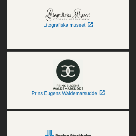
Litografiska museet
Prins Eugens Waldemarsudde