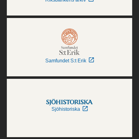
Samfundet S:t Erik
Sjöhistoriska