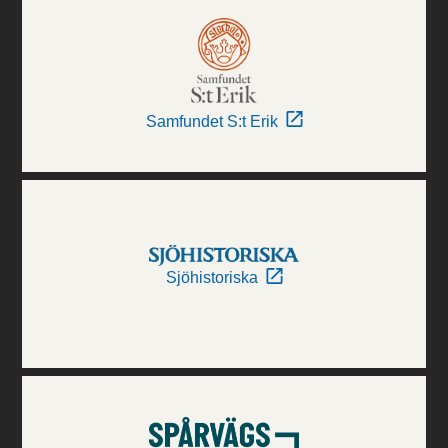
Samfundet S:t Erik
Sjöhistoriska