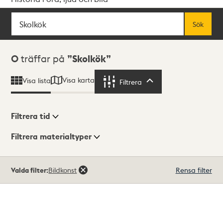
Sök
Fritextsök
Sök
Sökresultat
0
träffar på
Skolkök
Visa karta
Visa lista
Filtrera
Filtrera
Filtrera tid
Filtrera materialtyper
Visningsläge
Totalt
Valda filter:
Bildkonst
Rensa filter
0
träffar
Lista
Karta