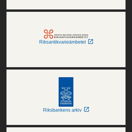
Riksantikvarieämbetet
Riksbankens arkiv