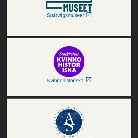
Spårvägsmuseet
Kvinnohistoriska