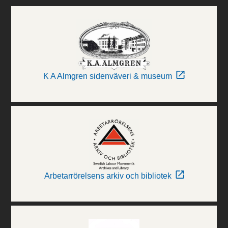
K A Almgren sidenväveri & museum
Arbetarrörelsens arkiv och bibliotek