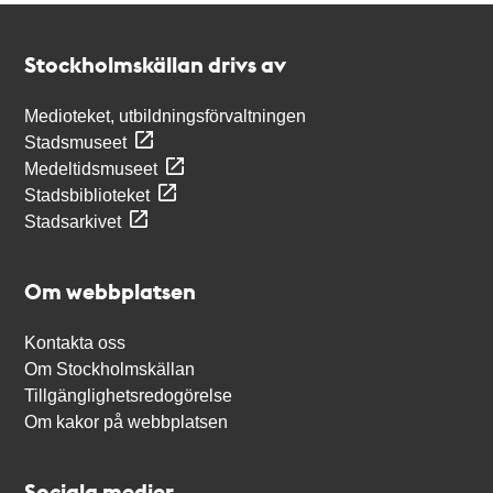
Kontakt
Stockholmskällan
Stockholmskällan drivs av
Medioteket, utbildningsförvaltningen
Stadsmuseet
Medeltidsmuseet
Stadsbiblioteket
Stadsarkivet
Om webbplatsen
Kontakta oss
Om Stockholmskällan
Tillgänglighetsredogörelse
Om kakor på webbplatsen
Sociala medier