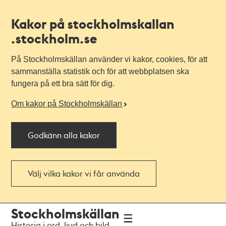
Kakor på stockholmskallan
.stockholm.se
På Stockholmskällan använder vi kakor, cookies, för att
sammanställa statistik och för att webbplatsen ska
fungera på ett bra sätt för dig.
Om kakor på Stockholmskällan
Godkänn alla kakor
Välj vilka kakor vi får använda
Till
Till
Stockholmskällan
navigationen
huvudinnehållet
Historia i ord, ljud och bild