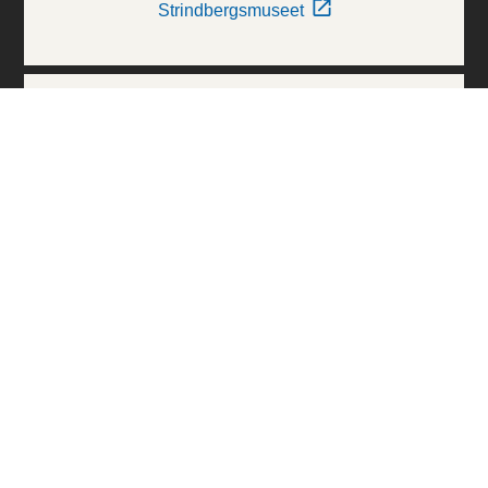
Strindbergsmuseet
Thielska Galleriet
Världskulturmuseerna