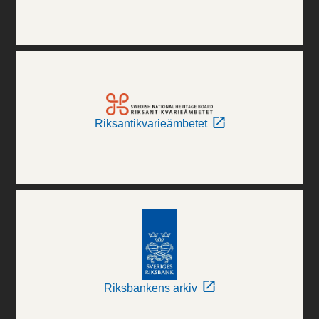
Riksantikvarieämbetet
Riksbankens arkiv