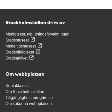
Kontakt
Stockholmskällan
Stockholmskällan drivs av
Medioteket, utbildningsförvaltningen
Stadsmuseet
Medeltidsmuseet
Stadsbiblioteket
Stadsarkivet
Om webbplatsen
Kontakta oss
Om Stockholmskällan
Tillgänglighetsredogörelse
Om kakor på webbplatsen