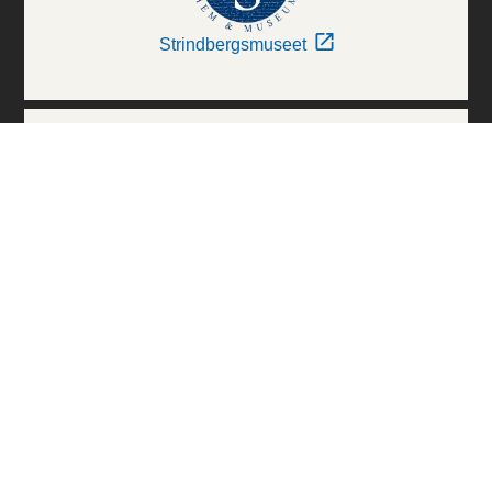
Strindbergsmuseet
Thielska Galleriet
Världskulturmuseerna