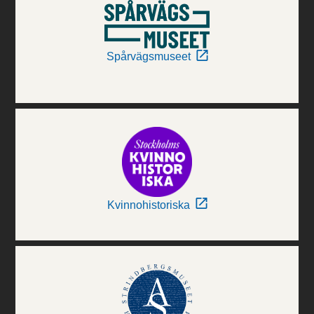
Spårvägsmuseet
Kvinnohistoriska