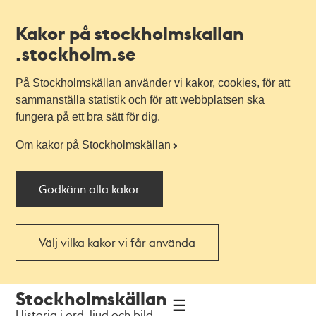
Kakor på stockholmskallan
.stockholm.se
På Stockholmskällan använder vi kakor, cookies, för att
sammanställa statistik och för att webbplatsen ska
fungera på ett bra sätt för dig.
Om kakor på Stockholmskällan
Godkänn alla kakor
Välj vilka kakor vi får använda
Till
Till
Stockholmskällan
navigationen
huvudinnehållet
Historia i ord, ljud och bild