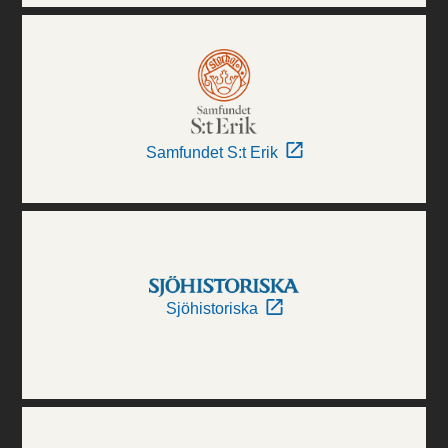
Samfundet S:t Erik
Sjöhistoriska