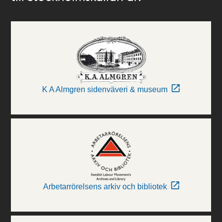
K A Almgren sidenväveri & museum
Arbetarrörelsens arkiv och bibliotek