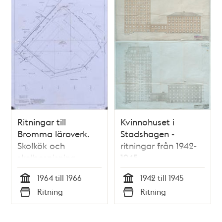
Ritningar till
Kvinnohuset i
Bromma läroverk.
Stadshagen -
Skolkök och
ritningar från 1942-
skolbespisning
1945
1964 till 1966
1942 till 1945
Tid
Tid
Ritning
Ritning
Typ
Typ