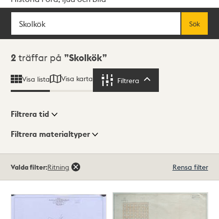
Sök
Fritextsök
Sök
Sökresultat
2
träffar på
Skolkök
Visa karta
Visa lista
Filtrera
Filtrera
Filtrera tid
Filtrera materialtyper
Visningsläge
Totalt
Valda filter:
Ritning
Rensa filter
2
träffar
Lista
Karta