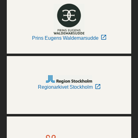
Prins Eugens Waldemarsudde
Regionarkivet Stockholm