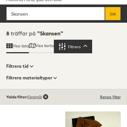
Sök
Fritextsök
Sök
Sökresultat
8
träffar på
Skansen
Visa karta
Visa lista
Filtrera
Filtrera
Filtrera tid
Filtrera materialtyper
Visningsläge
Totalt
Valda filter:
Föremål
Rensa filter
8
träffar
Lista
Karta