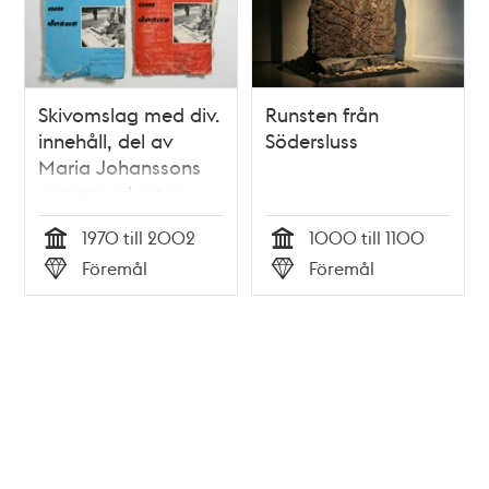
Skivomslag med div.
Runsten från
innehåll, del av
Södersluss
Maria Johanssons
enmansorkester
1970 till 2002
1000 till 1100
Tid
Tid
Föremål
Föremål
Typ
Typ