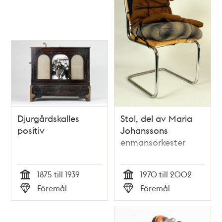
Djurgårdskalles
Stol, del av Maria
positiv
Johanssons
enmansorkester
1875 till 1939
1970 till 2002
Tid
Tid
Föremål
Föremål
Typ
Typ