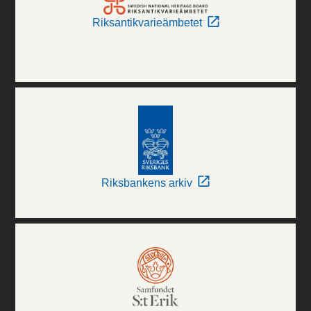
Riksantikvarieämbetet
Riksbankens arkiv