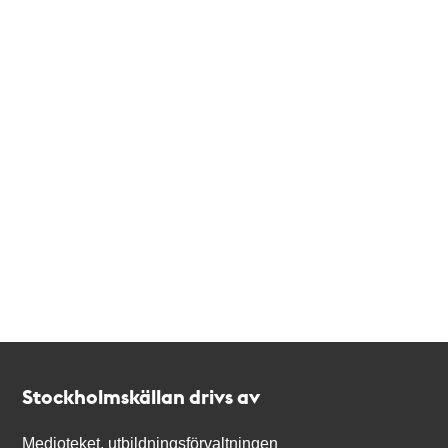
Kontakt
Stockholmskällan
Stockholmskällan drivs av
Medioteket, utbildningsförvaltningen