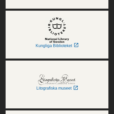
Kungliga Biblioteket
Litografiska museet