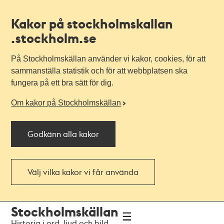
Kakor på stockholmskallan
.stockholm.se
På Stockholmskällan använder vi kakor, cookies, för att
sammanställa statistik och för att webbplatsen ska
fungera på ett bra sätt för dig.
Om kakor på Stockholmskällan
Godkänn alla kakor
Välj vilka kakor vi får använda
Till
Till
Stockholmskällan
navigationen
huvudinnehållet
Historia i ord, ljud och bild