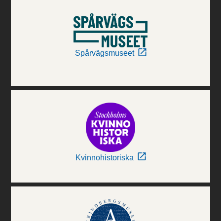
Spårvägsmuseet
Kvinnohistoriska