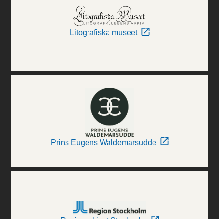
Litografiska museet
Prins Eugens Waldemarsudde