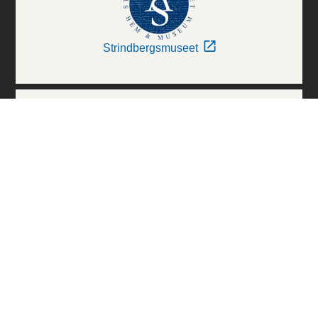
Strindbergsmuseet
Thielska Galleriet
Världskulturmuseerna