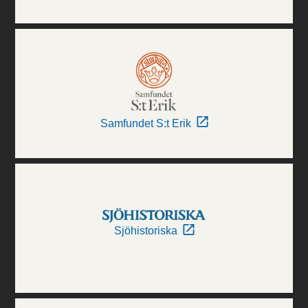
Samfundet S:t Erik
Sjöhistoriska