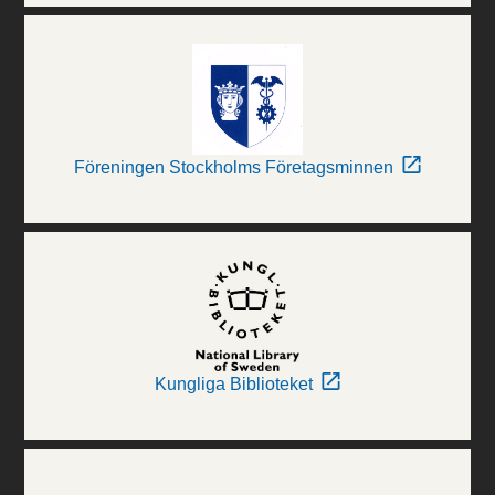
Föreningen Stockholms Företagsminnen
Kungliga Biblioteket