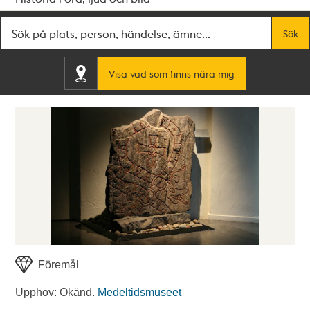
Fritextsök
Sök
Visa vad som finns nära mig
Föremål
Upphov: Okänd.
Medeltidsmuseet