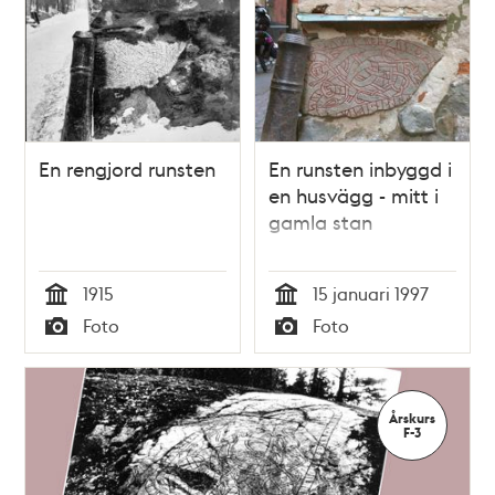
poster
och
teman
En rengjord runsten
En runsten inbyggd i
en husvägg - mitt i
gamla stan
1915
15 januari 1997
Tid
Tid
Foto
Foto
Typ
Typ
Årskurs
F-3