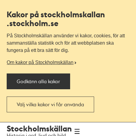
Kakor på stockholmskallan
.stockholm.se
På Stockholmskällan använder vi kakor, cookies, för att
sammanställa statistik och för att webbplatsen ska
fungera på ett bra sätt för dig.
Om kakor på Stockholmskällan
Godkänn alla kakor
Välj vilka kakor vi får använda
Till
Till
Stockholmskällan
navigationen
huvudinnehållet
Historia i ord, ljud och bild