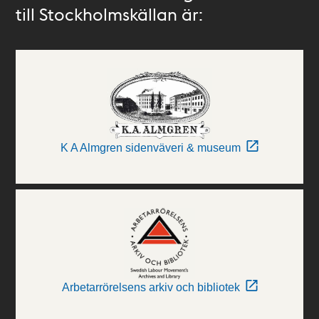
till Stockholmskällan är:
K A Almgren sidenväveri & museum
Arbetarrörelsens arkiv och bibliotek