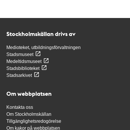
Kontakt
Stockholmskällan
Stockholmskällan drivs av
Medioteket, utbildningsförvaltningen
Stadsmuseet
Medeltidsmuseet
Stadsbiblioteket
Stadsarkivet
Om webbplatsen
Kontakta oss
Om Stockholmskällan
Tillgänglighetsredogörelse
Om kakor på webbplatsen