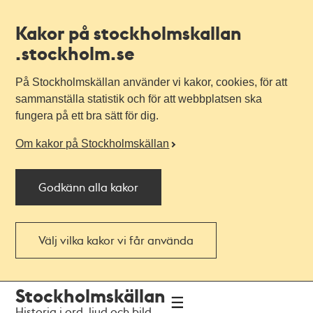
Kakor på stockholmskallan
.stockholm.se
På Stockholmskällan använder vi kakor, cookies, för att
sammanställa statistik och för att webbplatsen ska
fungera på ett bra sätt för dig.
Om kakor på Stockholmskällan
Godkänn alla kakor
Välj vilka kakor vi får använda
Till
Till
Stockholmskällan
navigationen
huvudinnehållet
Historia i ord, ljud och bild