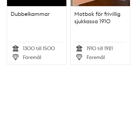
Dubbelkammar
Motbok för frivillig
sjukkassa 1910
1300 till 1500
1910 till 1921
Tid
Tid
Föremål
Föremål
Typ
Typ
Tidigare