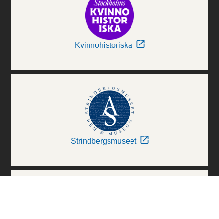
Kvinnohistoriska
Strindbergsmuseet