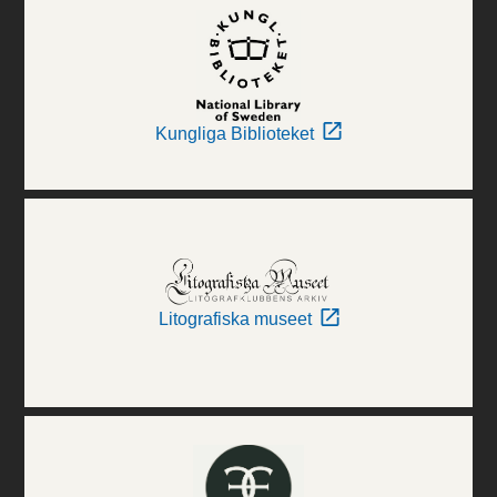
Kungliga Biblioteket
Litografiska museet