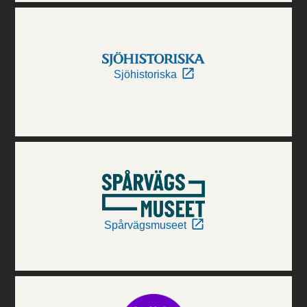
Sjöhistoriska
Spårvägsmuseet