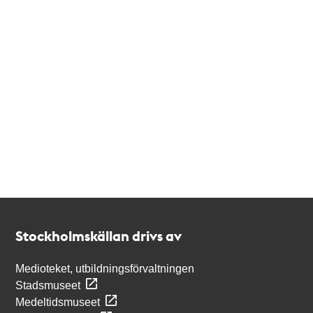
Kontakt
Stockholmskällan
Stockholmskällan drivs av
Medioteket, utbildningsförvaltningen
Stadsmuseet
Medeltidsmuseet