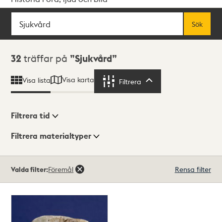
Sök
Fritextsök
Sök
Sökresultat
32
träffar på
Sjukvård
Visa karta
Visa lista
Filtrera
Filtrera
Filtrera tid
Filtrera materialtyper
Visningsläge
Totalt
Valda filter:
Föremål
Rensa filter
32
träffar
Lista
Karta