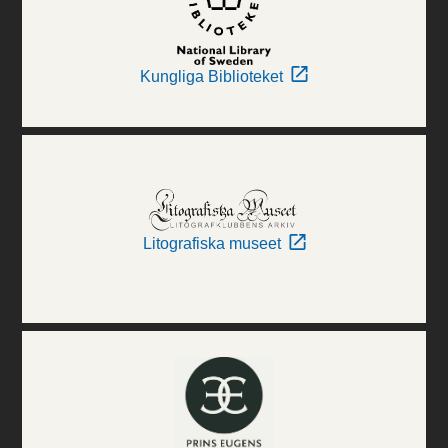
Kungliga Biblioteket
Litografiska museet