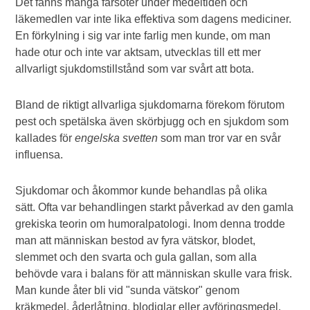
Det fanns många farsoter under medeltiden och
läkemedlen var inte lika effektiva som dagens mediciner.
En förkylning i sig var inte farlig men kunde, om man
hade otur och inte var aktsam, utvecklas till ett mer
allvarligt sjukdomstillstånd som var svårt att bota.
Bland de riktigt allvarliga sjukdomarna förekom förutom
pest och spetälska även skörbjugg och en sjukdom som
kallades för
engelska svetten
som man tror var en svår
influensa.
Sjukdomar och åkommor kunde behandlas på olika
sätt. Ofta var behandlingen starkt påverkad av den gamla
grekiska teorin om humoralpatologi. Inom denna trodde
man att människan bestod av fyra vätskor, blodet,
slemmet och den svarta och gula gallan, som alla
behövde vara i balans för att människan skulle vara frisk.
Man kunde åter bli vid "sunda vätskor" genom
kräkmedel, åderlåtning, blodiglar eller avföringsmedel.