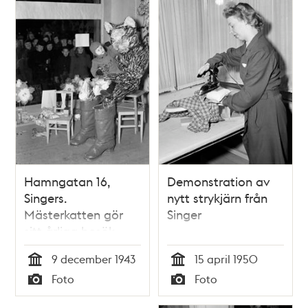
Hamngatan 16,
Demonstration av
Singers.
nytt strykjärn från
Mästerkatten gör
Singer
sitt årliga besök.
Många barn hade
9 december 1943
15 april 1950
kommit för att ge
Tid
Tid
Foto
Foto
leksaker till katten,
Typ
Typ
och därmed hjälpa