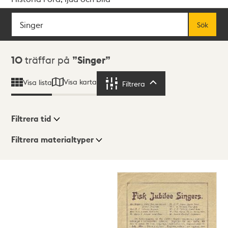
Sök
Fritextsök
Sök
Sökresultat
10
träffar på
Singer
Visa karta
Visa lista
Filtrera
Filtrera
Filtrera tid
Filtrera materialtyper
Visningsläge
Totalt
10
träffar
Lista
Karta