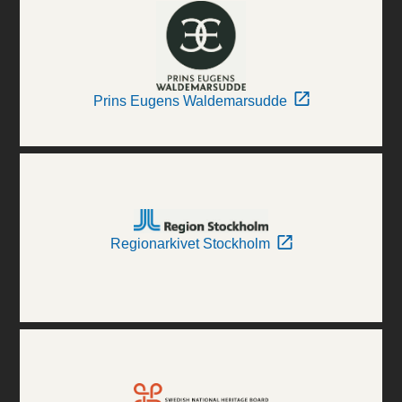
Prins Eugens Waldemarsudde
Regionarkivet Stockholm