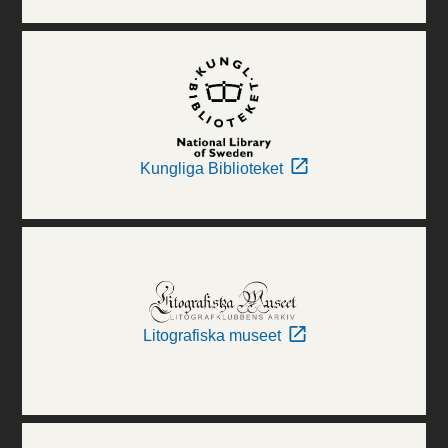
Kungliga Biblioteket
Litografiska museet