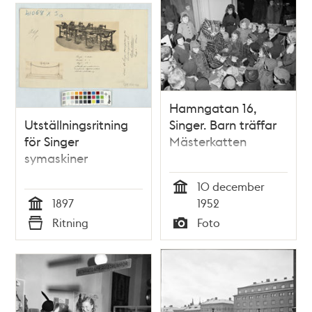
tomten att samla in
julklappar till fattiga
barn
Hamngatan 16,
Utställningsritning
Singer. Barn träffar
för Singer
Mästerkatten
symaskiner
10 december
Tid
1897
1952
Tid
Ritning
Foto
Typ
Typ