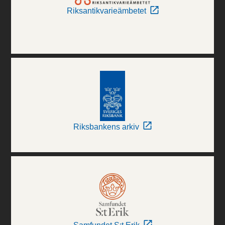
Riksantikvarieämbetet
Riksbankens arkiv