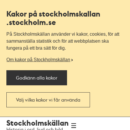
Kakor på stockholmskallan
.stockholm.se
På Stockholmskällan använder vi kakor, cookies, för att
sammanställa statistik och för att webbplatsen ska
fungera på ett bra sätt för dig.
Om kakor på Stockholmskällan
Godkänn alla kakor
Välj vilka kakor vi får använda
Till
Till
Stockholmskällan
navigationen
huvudinnehållet
Historia i ord, ljud och bild