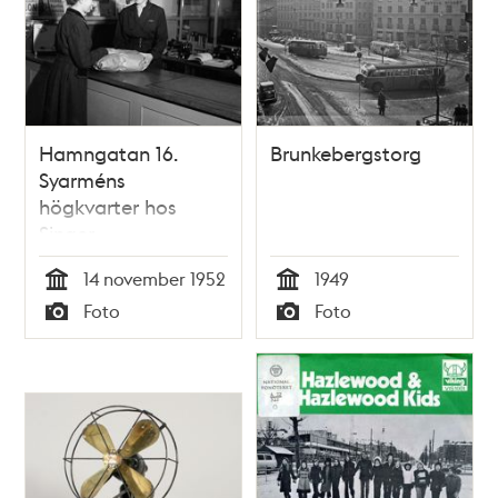
Hamngatan 16.
Brunkebergstorg
Syarméns
högkvarter hos
Singer
14 november 1952
1949
Tid
Tid
Foto
Foto
Typ
Typ