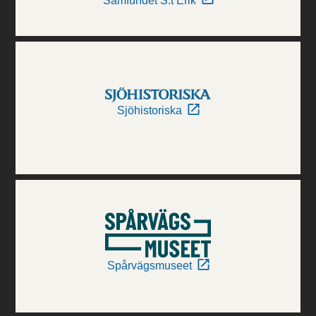
Samfundet S:t Erik
Sjöhistoriska
Spårvägsmuseet