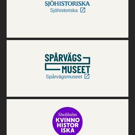
Sjöhistoriska
Spårvägsmuseet