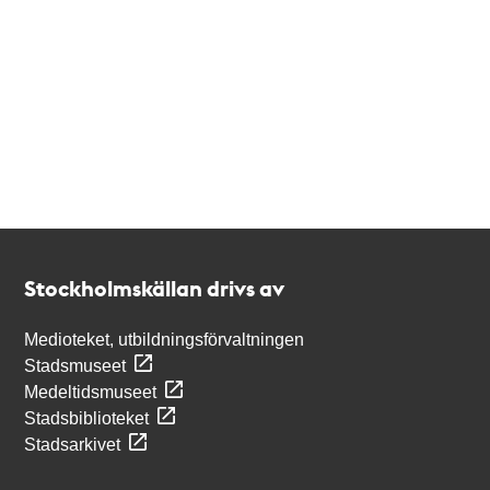
Kontakt
Stockholmskällan
Stockholmskällan drivs av
Medioteket, utbildningsförvaltningen
Stadsmuseet
Medeltidsmuseet
Stadsbiblioteket
Stadsarkivet