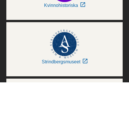
Kvinnohistoriska
Strindbergsmuseet
Thielska Galleriet