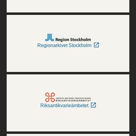
Regionarkivet Stockholm
Riksantikvarieämbetet