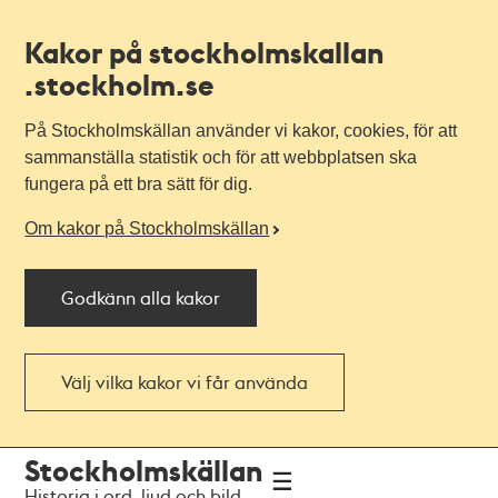
Kakor på stockholmskallan
.stockholm.se
På Stockholmskällan använder vi kakor, cookies, för att
sammanställa statistik och för att webbplatsen ska
fungera på ett bra sätt för dig.
Om kakor på Stockholmskällan
Godkänn alla kakor
Välj vilka kakor vi får använda
Till
Till
Stockholmskällan
navigationen
huvudinnehållet
Historia i ord, ljud och bild