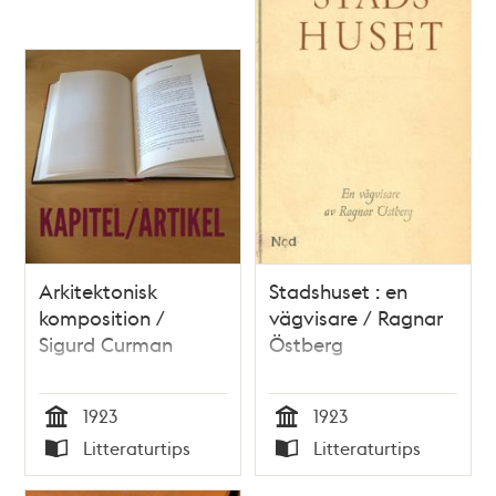
Arkitektonisk
Stadshuset : en
komposition /
vägvisare / Ragnar
Sigurd Curman
Östberg
1923
1923
Tid
Tid
Litteraturtips
Litteraturtips
Typ
Typ