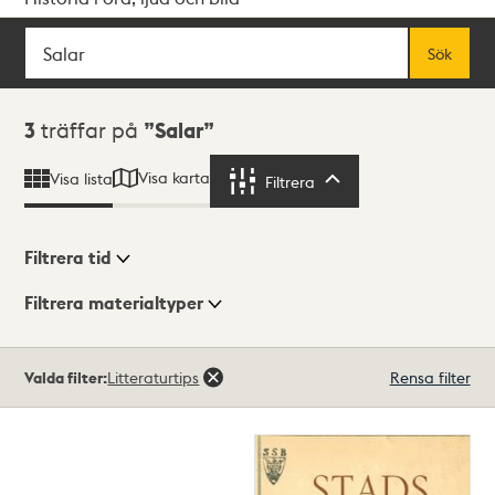
Sök
Fritextsök
Sök
Sökresultat
3
träffar på
Salar
Visa karta
Visa lista
Filtrera
Filtrera
Filtrera tid
Filtrera materialtyper
Visningsläge
Totalt
Valda filter:
Litteraturtips
Rensa filter
3
träffar
Lista
Karta