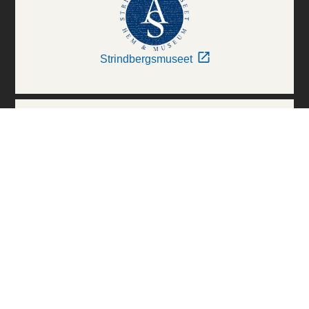
Strindbergsmuseet
Thielska Galleriet