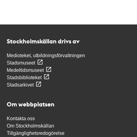
Kontakt
Stockholmskällan
Stockholmskällan drivs av
Medioteket, utbildningsförvaltningen
Stadsmuseet
Medeltidsmuseet
Stadsbiblioteket
Stadsarkivet
Om webbplatsen
Kontakta oss
Om Stockholmskällan
Tillgänglighetsredogörelse