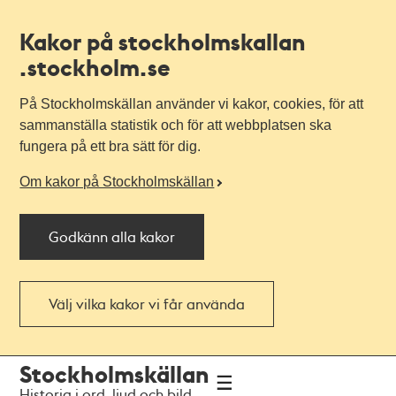
Kakor på stockholmskallan
.stockholm.se
På Stockholmskällan använder vi kakor, cookies, för att
sammanställa statistik och för att webbplatsen ska
fungera på ett bra sätt för dig.
Om kakor på Stockholmskällan
Godkänn alla kakor
Välj vilka kakor vi får använda
Till
Till
Stockholmskällan
navigationen
huvudinnehållet
Historia i ord, ljud och bild