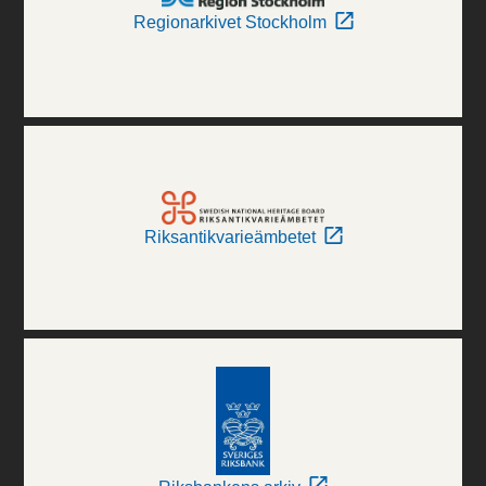
Regionarkivet Stockholm
Riksantikvarieämbetet