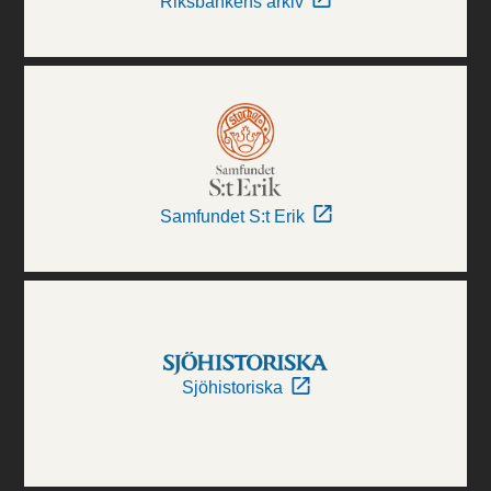
Riksbankens arkiv
Samfundet S:t Erik
Sjöhistoriska