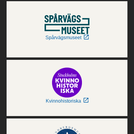
Spårvägsmuseet
Kvinnohistoriska