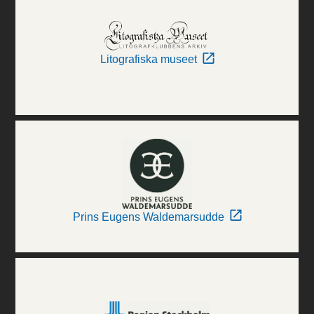
Litografiska museet
Prins Eugens Waldemarsudde