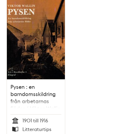
Pysen : en
barndomsskildring
från arbetarnas
Söder / Viktor Wallin
1901 till 1916
Tid
Litteraturtips