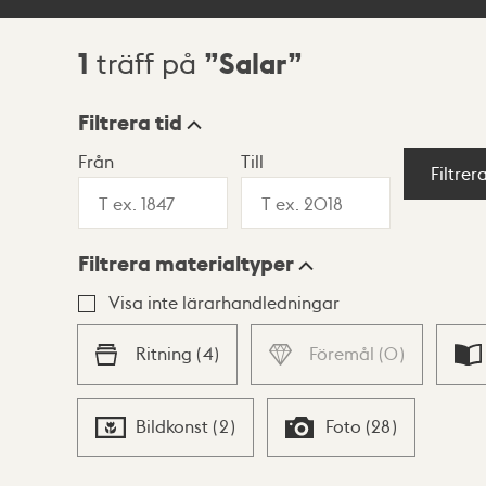
1
Salar
träff på
Sökresultat
Filtrera tid
Från
Till
Visningsläge
Filtrer
Filtrera materialtyper
Lista
Karta
Visa inte lärarhandledningar
Ritning
(
4
)
Föremål
(
0
)
Bildkonst
(
2
)
Foto
(
28
)