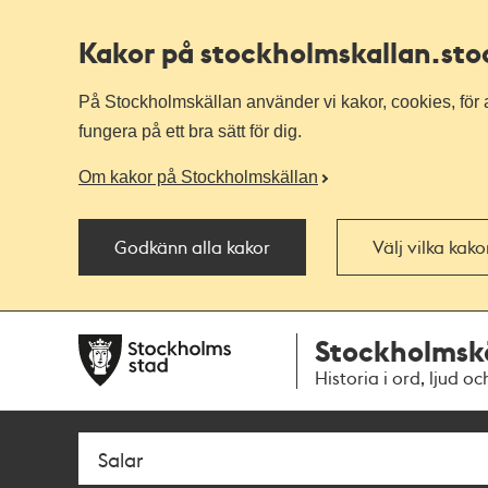
Kakor på stockholmskallan
.st
På Stockholmskällan använder vi kakor, cookies, för a
fungera på ett bra sätt för dig.
Om kakor på Stockholmskällan
Godkänn alla kakor
Välj vilka kak
Till
Till
Stockholmsk
navigationen
huvudinnehållet
Historia i ord, ljud oc
Sök
Fritextsök