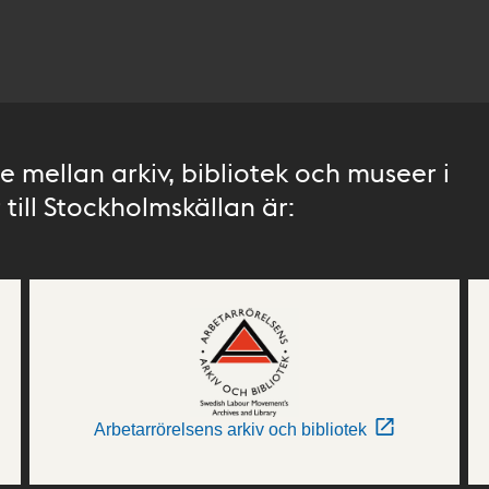
 mellan arkiv, bibliotek och museer i
till Stockholmskällan är:
Arbetarrörelsens arkiv och bibliotek