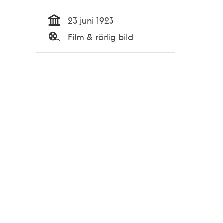
23 juni 1923
Tid
Film & rörlig bild
Typ