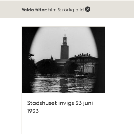
Totalt
Valda filter:
Film & rörlig bild
1
träffar
Stadshuset invigs 23 juni
1923