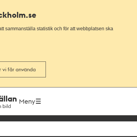
ockholm.se
tt sammanställa statistik och för att webbplatsen ska
or vi får använda
ällan
Meny
h bild