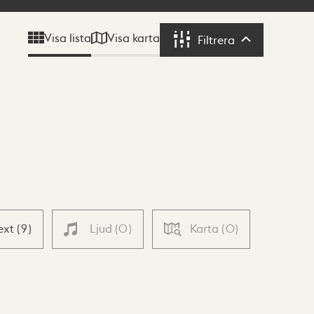
Visa karta
Visa lista
Filtrera
Filtrera
ext
(
9
)
Ljud
(
0
)
Karta
(
0
)