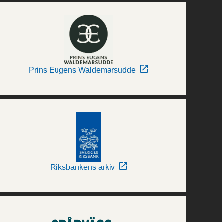
Prins Eugens Waldemarsudde
Riksbankens arkiv