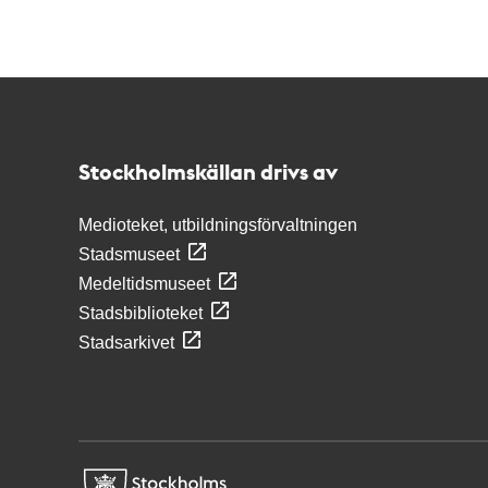
Kontakt
Stockholmskällan
Stockholmskällan drivs av
Medioteket, utbildningsförvaltningen
Stadsmuseet
Medeltidsmuseet
Stadsbiblioteket
Stadsarkivet