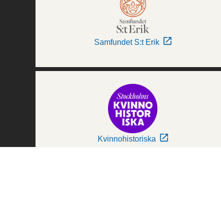
Samfundet S:t Erik
Kvinnohistoriska