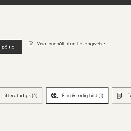
Visa innehåll utan tidsangivelse
a på tid
Litteraturtips
(
3
)
Film & rörlig bild
(
1
)
T