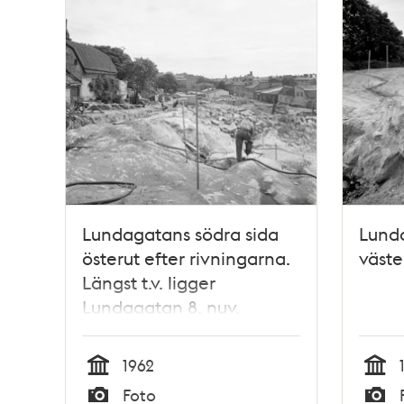
Lundagatans södra sida
Lunda
österut efter rivningarna.
väste
Längst t.v. ligger
Lundagatan 8, nuv.
Gamla Lundagatan.
Sprängning i kv. Haren
1962
och Leporiden
Tid
Tid
Foto