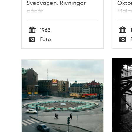
Sveavägen. Rivningar
Oxtor
pågår
Malms
bakg
Kung
1962
Tid
Tid
Foto
Typ
Typ