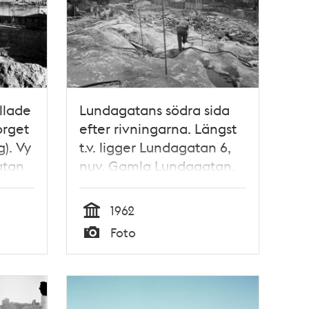
llade
Lundagatans södra sida
orget
efter rivningarna. Längst
). Vy
t.v. ligger Lundagatan 6,
atan
nuv. Gamla Lundagatan.
Sprängning i kv. Haren
och Leporiden. Vy österut
1962
Tid
Foto
Typ