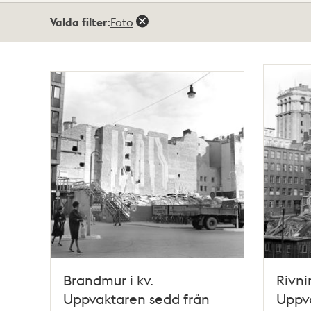
Totalt
Valda filter:
Foto
382
träffar
Brandmur i kv.
Rivni
Uppvaktaren sedd från
Uppv