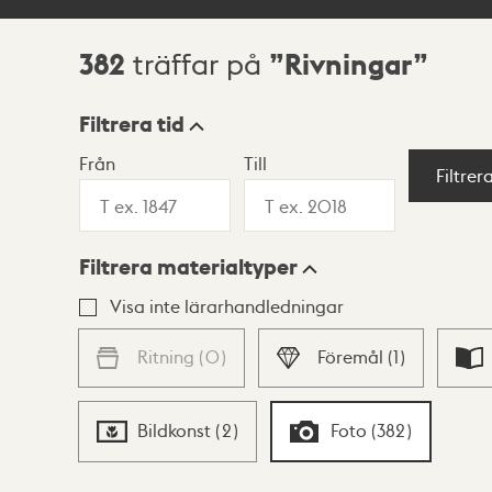
382
Rivningar
träffar på
Sökresultat
Filtrera tid
Från
Till
Visningsläge
Filtrer
Filtrera materialtyper
Lista
Karta
Visa inte lärarhandledningar
Ritning
(
0
)
Föremål
(
1
)
Bildkonst
(
2
)
Foto
(
382
)