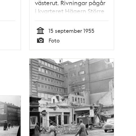
västerut. Rivningar pågår
i kvarteret Hägern Större
husen
15 september 1955
Tid
Foto
Typ