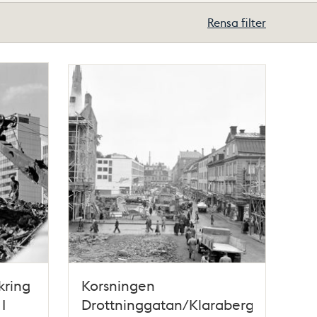
Rensa filter
kring
Korsningen
I
Drottninggatan/Klarabergsgatan