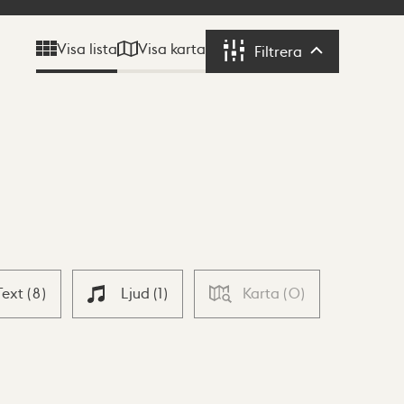
Visa karta
Visa lista
Filtrera
Filtrera
Text
(
8
)
Ljud
(
1
)
Karta
(
0
)