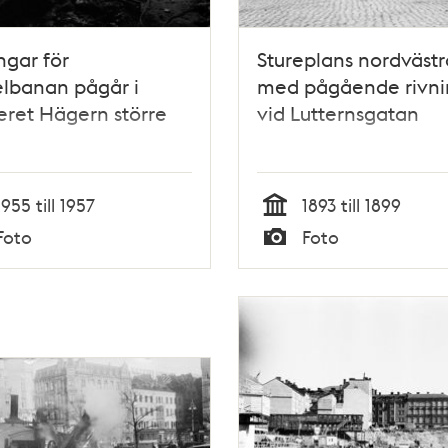
ngar för
Stureplans nordvästr
lbanan pågår i
med pågående rivni
eret Hägern större
vid Lutternsgatan
1955 till 1957
1893 till 1899
Tid
Foto
Foto
Typ