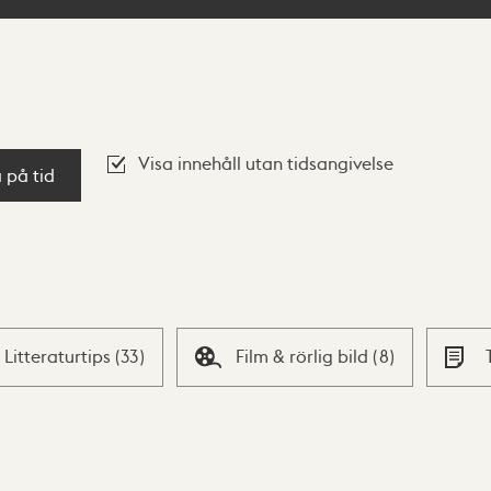
Visa innehåll utan tidsangivelse
a på tid
Litteraturtips
(
33
)
Film & rörlig bild
(
8
)