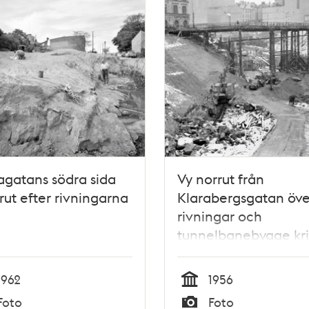
gatans södra sida
Vy norrut från
rut efter rivningarna
Klarabergsgatan öve
rivningar och
tunnelbanebygge kr
platsen för blivande
Sergels Torg. Mäster
1962
1956
Samuelsgatan går vi
Tid
Foto
Foto