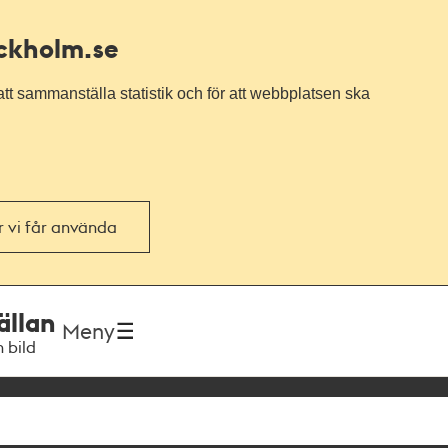
ockholm.se
tt sammanställa statistik och för att webbplatsen ska
or vi får använda
ällan
Meny
h bild