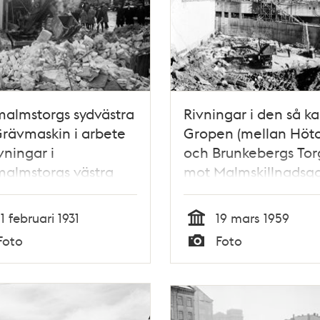
almstorgs sydvästra
Rivningar i den så ka
Grävmaskin i arbete
Gropen (mellan Höt
ivningar i
och Brunkebergs Torg
almstorgs västra
mot Malmskillnadsg
er Norrmalm där
alatset uppförs
11 februari 1931
19 mars 1959
Tid
Foto
Foto
Typ