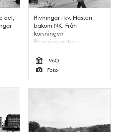
a del,
Rivningar i kv. Hästen
ngar
bakom NK. Från
korsningen
Regeringsgatan -
Smålandsgatan
1960
Tid
Foto
Typ