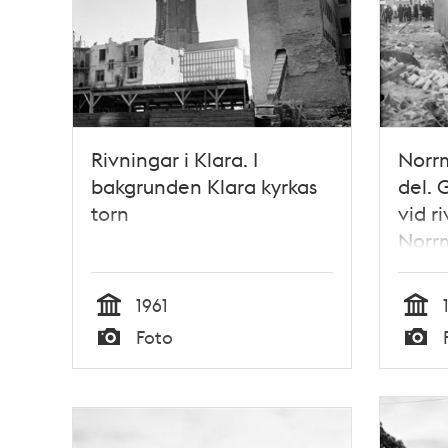
Rivningar i Klara. I
Norrm
bakgrunden Klara kyrkas
del. 
torn
vid r
Norrm
kvart
Cityp
1961
Tid
Tid
Foto
Typ
Typ