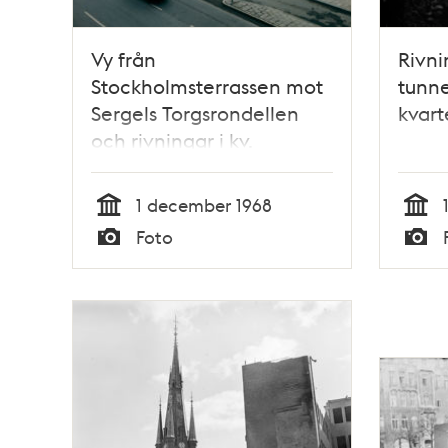
Vy från
Rivni
Stockholmsterrassen mot
tunne
Sergels Torgsrondellen
kvart
och rivningar i kv.
Skansen och Fyrmörsaren
1 december 1968
Tid
Tid
Foto
Typ
Typ