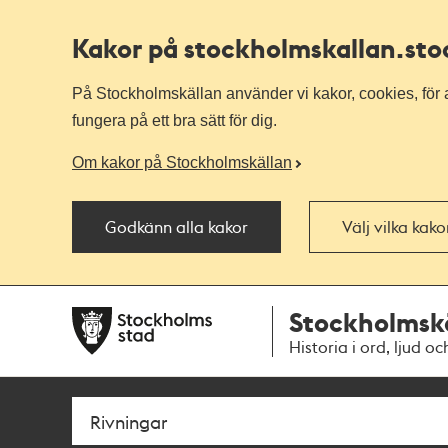
Kakor på stockholmskallan
.st
På Stockholmskällan använder vi kakor, cookies, för a
fungera på ett bra sätt för dig.
Om kakor på Stockholmskällan
Godkänn alla kakor
Välj vilka kak
Till
Till
Stockholmsk
navigationen
huvudinnehållet
Historia i ord, ljud oc
Sök
Fritextsök