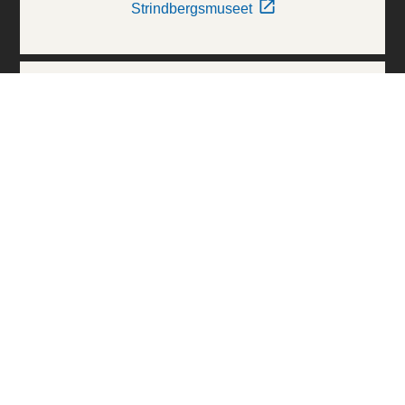
Strindbergsmuseet
Thielska Galleriet
Världskulturmuseerna