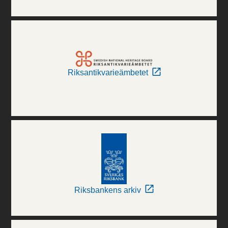
Riksantikvarieämbetet
Riksbankens arkiv