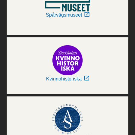
Spårvägsmuseet
Kvinnohistoriska