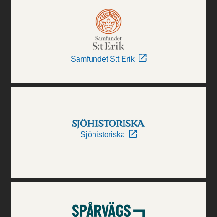
Samfundet S:t Erik
Sjöhistoriska