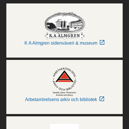
K A Almgren sidenväveri & museum
Arbetarrörelsens arkiv och bibliotek