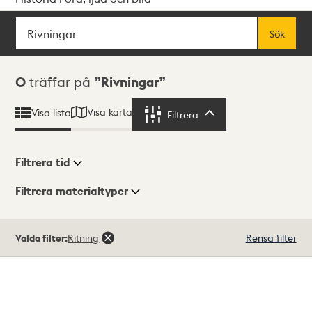
Sök
Fritextsök
Sök
Sökresultat
0
träffar på
Rivningar
Visa karta
Visa lista
Filtrera
Filtrera
Filtrera tid
Filtrera materialtyper
Visningsläge
Totalt
Valda filter:
Ritning
Rensa filter
0
träffar
Lista
Karta