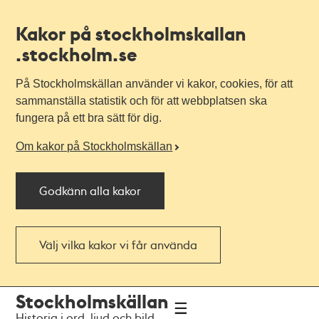
Kakor på stockholmskallan
.stockholm.se
På Stockholmskällan använder vi kakor, cookies, för att
sammanställa statistik och för att webbplatsen ska
fungera på ett bra sätt för dig.
Om kakor på Stockholmskällan
Godkänn alla kakor
Välj vilka kakor vi får använda
Till
Till
Stockholmskällan
navigationen
huvudinnehållet
Historia i ord, ljud och bild