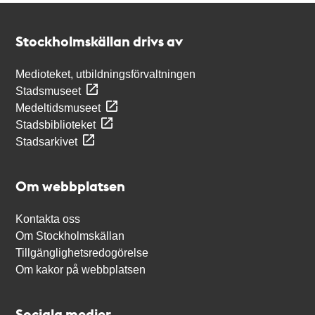
Kontakt
Stockholmskällan
Stockholmskällan drivs av
Medioteket, utbildningsförvaltningen
Stadsmuseet
Medeltidsmuseet
Stadsbiblioteket
Stadsarkivet
Om webbplatsen
Kontakta oss
Om Stockholmskällan
Tillgänglighetsredogörelse
Om kakor på webbplatsen
Sociala medier